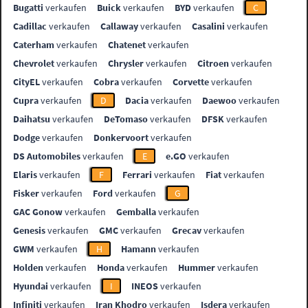
Bugatti
verkaufen
Buick
verkaufen
BYD
verkaufen
C
Cadillac
verkaufen
Callaway
verkaufen
Casalini
verkaufen
Caterham
verkaufen
Chatenet
verkaufen
Chevrolet
verkaufen
Chrysler
verkaufen
Citroen
verkaufen
CityEL
verkaufen
Cobra
verkaufen
Corvette
verkaufen
Cupra
verkaufen
D
Dacia
verkaufen
Daewoo
verkaufen
Daihatsu
verkaufen
DeTomaso
verkaufen
DFSK
verkaufen
Dodge
verkaufen
Donkervoort
verkaufen
DS Automobiles
verkaufen
E
e.GO
verkaufen
Elaris
verkaufen
F
Ferrari
verkaufen
Fiat
verkaufen
Fisker
verkaufen
Ford
verkaufen
G
GAC Gonow
verkaufen
Gemballa
verkaufen
Genesis
verkaufen
GMC
verkaufen
Grecav
verkaufen
GWM
verkaufen
H
Hamann
verkaufen
Holden
verkaufen
Honda
verkaufen
Hummer
verkaufen
Hyundai
verkaufen
I
INEOS
verkaufen
Infiniti
verkaufen
Iran Khodro
verkaufen
Isdera
verkaufen