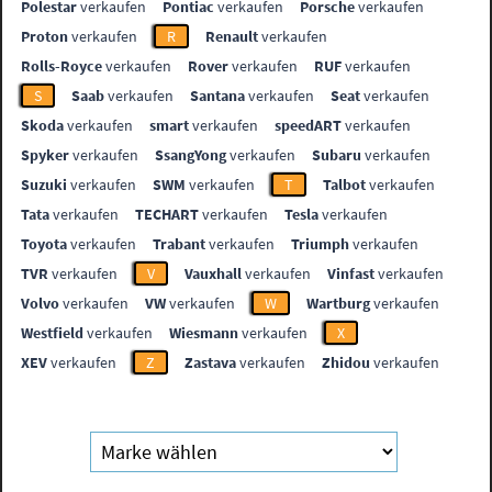
Polestar
verkaufen
Pontiac
verkaufen
Porsche
verkaufen
Proton
verkaufen
R
Renault
verkaufen
Rolls-Royce
verkaufen
Rover
verkaufen
RUF
verkaufen
S
Saab
verkaufen
Santana
verkaufen
Seat
verkaufen
Skoda
verkaufen
smart
verkaufen
speedART
verkaufen
Spyker
verkaufen
SsangYong
verkaufen
Subaru
verkaufen
Suzuki
verkaufen
SWM
verkaufen
T
Talbot
verkaufen
Tata
verkaufen
TECHART
verkaufen
Tesla
verkaufen
Toyota
verkaufen
Trabant
verkaufen
Triumph
verkaufen
TVR
verkaufen
V
Vauxhall
verkaufen
Vinfast
verkaufen
Volvo
verkaufen
VW
verkaufen
W
Wartburg
verkaufen
Westfield
verkaufen
Wiesmann
verkaufen
X
XEV
verkaufen
Z
Zastava
verkaufen
Zhidou
verkaufen