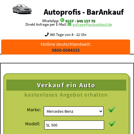
Autoprofis - BarAnkauf
WhatsApp:
0157 - 849 157 78
Direkt Anfrage per E-Mail:
anfrage@autoabkauf.de
365 Tage von 8 - 22 Uhr
Hotline deutschlandweit:
0800-0044333
Verkauf ein Auto
kostenloses
Angebot erhalten
Marke:
Modell: