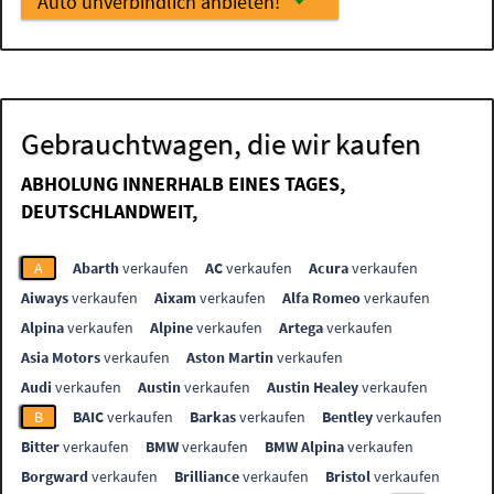
Auto unverbindlich anbieten!
Gebrauchtwagen, die wir kaufen
ABHOLUNG INNERHALB EINES TAGES,
DEUTSCHLANDWEIT,
A
Abarth
verkaufen
AC
verkaufen
Acura
verkaufen
Aiways
verkaufen
Aixam
verkaufen
Alfa Romeo
verkaufen
Alpina
verkaufen
Alpine
verkaufen
Artega
verkaufen
Asia Motors
verkaufen
Aston Martin
verkaufen
Audi
verkaufen
Austin
verkaufen
Austin Healey
verkaufen
B
BAIC
verkaufen
Barkas
verkaufen
Bentley
verkaufen
Bitter
verkaufen
BMW
verkaufen
BMW Alpina
verkaufen
Borgward
verkaufen
Brilliance
verkaufen
Bristol
verkaufen