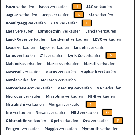
Isuzu
verkaufen
Iveco
verkaufen
J
JAC
verkaufen
Jaguar
verkaufen
Jeep
verkaufen
K
Kia
verkaufen
Koenigsegg
verkaufen
KTM
verkaufen
L
Lada
verkaufen
Lamborghini
verkaufen
Lancia
verkaufen
Land-Rover
verkaufen
Landwind
verkaufen
LEVC
verkaufen
Lexus
verkaufen
Ligier
verkaufen
Lincoln
verkaufen
Lotus
verkaufen
LTI
verkaufen
Lynk Co
verkaufen
M
Mahindra
verkaufen
Marcos
verkaufen
Maruti
verkaufen
Maserati
verkaufen
Maxus
verkaufen
Maybach
verkaufen
Mazda
verkaufen
McLaren
verkaufen
Mercedes-Benz
verkaufen
Mercury
verkaufen
MG
verkaufen
Microcar
verkaufen
Microlino
verkaufen
MINI
verkaufen
Mitsubishi
verkaufen
Morgan
verkaufen
N
Nio
verkaufen
Nissan
verkaufen
NSU
verkaufen
O
Oldsmobile
verkaufen
Opel
verkaufen
Ora
verkaufen
P
Peugeot
verkaufen
Piaggio
verkaufen
Plymouth
verkaufen