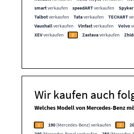
smart
verkaufen
speedART
verkaufen
Spyker
Talbot
verkaufen
Tata
verkaufen
TECHART
ve
Vauxhall
verkaufen
Vinfast
verkaufen
Volvo
v
XEV
verkaufen
Zastava
verkaufen
Zhid
Z
Wir kaufen auch fo
Welches Modell von Mercedes-Benz mö
190
(Mercedes-Benz) verkaufen
2
1
2
240
(Mercedes-Benz) verkaufen
250
(Mercedes-B