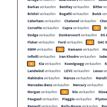
Barkas
verkaufen
Bentley
verkaufen
Bitter
ve
Bristol
verkaufen
Bugatti
verkaufen
Buick
ve
Caterham
verkaufen
Chatenet
verkaufen
Che
Corvette
verkaufen
Cupra
verkaufen
D
D
Dodge
verkaufen
Donkervoort
verkaufen
DS 
Fisker
verkaufen
Ford
verkaufen
GAC 
G
GWM
verkaufen
Hamann
verkaufen
Ho
H
Infiniti
verkaufen
Iran Khodro
verkaufen
Isde
Kia
verkaufen
Koenigsegg
verkaufen
K
Landwind
verkaufen
LEVC
verkaufen
Lexus
ve
Mahindra
verkaufen
Marcos
verkaufen
Maruti
Mercedes-Benz
verkaufen
Mercury
verkaufen
Morgan
verkaufen
Nio
verkaufen
Niss
N
Peugeot
verkaufen
Piaggio
verkaufen
Plymo
Renault
verkaufen
Rolls-Royce
verkaufen
Ro