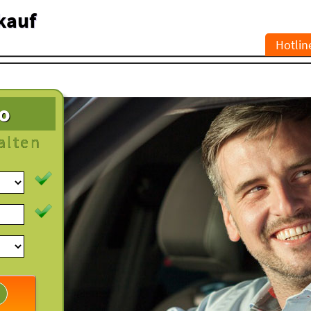
kauf
Hotlin
to
alten