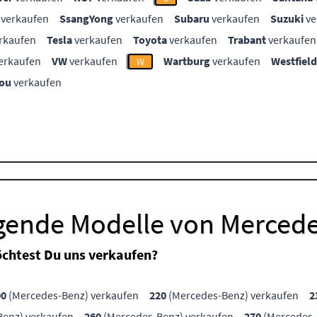
verkaufen
SsangYong
verkaufen
Subaru
verkaufen
Suzuki
ve
rkaufen
Tesla
verkaufen
Toyota
verkaufen
Trabant
verkaufen
erkaufen
VW
verkaufen
Wartburg
verkaufen
Westfield
W
ou
verkaufen
lgende Modelle von Merced
chtest Du uns verkaufen?
00
(Mercedes-Benz) verkaufen
220
(Mercedes-Benz) verkaufen
2
enz) verkaufen
260
(Mercedes-Benz) verkaufen
270
(Mercedes-