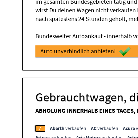
im gesamten Bundesgebieten tätig und
wirst Du deinen Wagen nicht verkaufen
nach spätestens 24 Stunden geholt, me
Bundesweiter Autoankauf - innerhalb vo
Auto unverbindlich anbieten!
Gebrauchtwagen, di
ABHOLUNG INNERHALB EINES TAGES,
Abarth
verkaufen
AC
verkaufen
Acura
v
A
Artega
verkaufen
Asia Motors
verkaufen
Asto