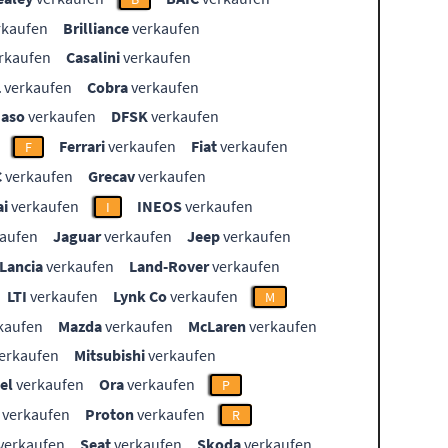
rkaufen
Brilliance
verkaufen
rkaufen
Casalini
verkaufen
L
verkaufen
Cobra
verkaufen
aso
verkaufen
DFSK
verkaufen
Ferrari
verkaufen
Fiat
verkaufen
F
C
verkaufen
Grecav
verkaufen
i
verkaufen
INEOS
verkaufen
I
aufen
Jaguar
verkaufen
Jeep
verkaufen
Lancia
verkaufen
Land-Rover
verkaufen
LTI
verkaufen
Lynk Co
verkaufen
M
kaufen
Mazda
verkaufen
McLaren
verkaufen
erkaufen
Mitsubishi
verkaufen
el
verkaufen
Ora
verkaufen
P
verkaufen
Proton
verkaufen
R
verkaufen
Seat
verkaufen
Skoda
verkaufen