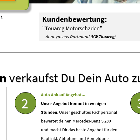
t.
Kundenbewertung:
"
"
Touareg Motorschaden
Anonym aus Dortmund (
VW Touareg
)
en
verkaufst Du Dein Auto z
Auto Ankauf Angebot...
2
Unser Angebot kommt in wenigen
Stunden
. Unser geschultes Fachpersonal
bewertet deinen Mercedes-Benz S 280
und macht Dir das beste Angebot für den
Kauf inkl. Abholung und Abmeldung