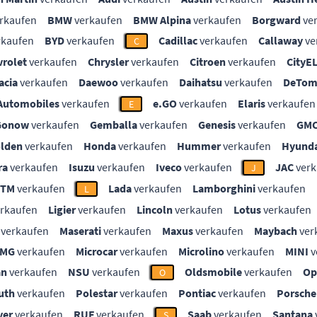
rkaufen
BMW
verkaufen
BMW Alpina
verkaufen
Borgward
ve
rkaufen
BYD
verkaufen
Cadillac
verkaufen
Callaway
ve
C
vrolet
verkaufen
Chrysler
verkaufen
Citroen
verkaufen
CityE
acia
verkaufen
Daewoo
verkaufen
Daihatsu
verkaufen
DeTom
Automobiles
verkaufen
e.GO
verkaufen
Elaris
verkaufen
E
Gonow
verkaufen
Gemballa
verkaufen
Genesis
verkaufen
GM
lden
verkaufen
Honda
verkaufen
Hummer
verkaufen
Hyunda
ra
verkaufen
Isuzu
verkaufen
Iveco
verkaufen
JAC
verk
J
KTM
verkaufen
Lada
verkaufen
Lamborghini
verkaufen
L
rkaufen
Ligier
verkaufen
Lincoln
verkaufen
Lotus
verkaufen
verkaufen
Maserati
verkaufen
Maxus
verkaufen
Maybach
ver
MG
verkaufen
Microcar
verkaufen
Microlino
verkaufen
MINI
v
an
verkaufen
NSU
verkaufen
Oldsmobile
verkaufen
Op
O
uth
verkaufen
Polestar
verkaufen
Pontiac
verkaufen
Porsche
ver
verkaufen
RUF
verkaufen
Saab
verkaufen
Santana
S