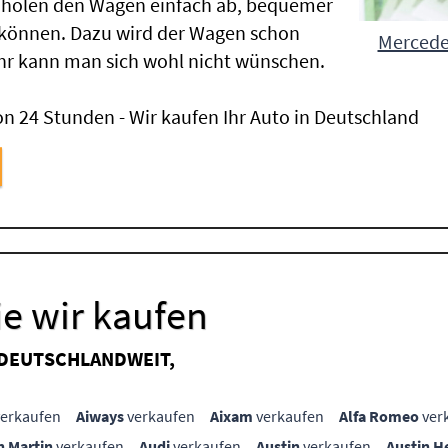
 holen den Wagen einfach ab, bequemer
 können. Dazu wird der Wagen schon
Mercedes
hr kann man sich wohl nicht wünschen.
n 24 Stunden - Wir kaufen Ihr Auto in Deutschland
e wir kaufen
 DEUTSCHLANDWEIT,
erkaufen
Aiways
verkaufen
Aixam
verkaufen
Alfa Romeo
ver
n Martin
verkaufen
Audi
verkaufen
Austin
verkaufen
Austin H