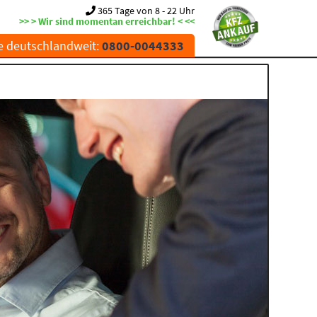
365 Tage von 8 - 22 Uhr
>> > Wir sind momentan erreichbar! < <<
e deutschlandweit:
0800-0044333