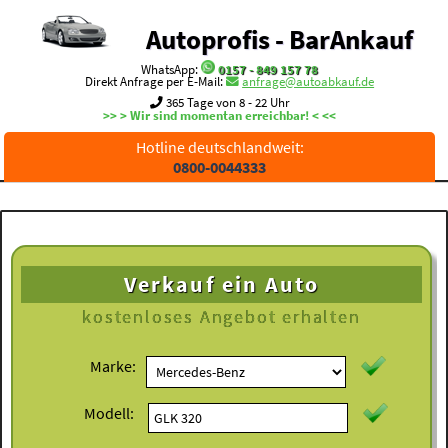
Autoprofis - BarAnkauf
WhatsApp:
0157 - 849 157 78
Direkt Anfrage per E-Mail:
anfrage@autoabkauf.de
365 Tage von 8 - 22 Uhr
>> > Wir sind momentan erreichbar! < <<
Hotline deutschlandweit:
0800-0044333
Verkauf ein Auto
kostenloses
Angebot erhalten
Marke:
Modell: