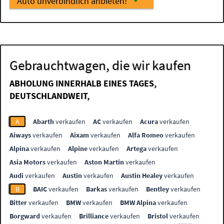
Auto unverbindlich anbieten!
Gebrauchtwagen, die wir kaufen
ABHOLUNG INNERHALB EINES TAGES,
DEUTSCHLANDWEIT,
A
Abarth
verkaufen
AC
verkaufen
Acura
verkaufen
Aiways
verkaufen
Aixam
verkaufen
Alfa Romeo
verkaufen
Alpina
verkaufen
Alpine
verkaufen
Artega
verkaufen
Asia Motors
verkaufen
Aston Martin
verkaufen
Audi
verkaufen
Austin
verkaufen
Austin Healey
verkaufen
B
BAIC
verkaufen
Barkas
verkaufen
Bentley
verkaufen
Bitter
verkaufen
BMW
verkaufen
BMW Alpina
verkaufen
Borgward
verkaufen
Brilliance
verkaufen
Bristol
verkaufen