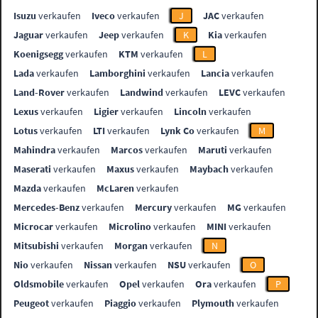
Isuzu
verkaufen
Iveco
verkaufen
J
JAC
verkaufen
Jaguar
verkaufen
Jeep
verkaufen
K
Kia
verkaufen
Koenigsegg
verkaufen
KTM
verkaufen
L
Lada
verkaufen
Lamborghini
verkaufen
Lancia
verkaufen
Land-Rover
verkaufen
Landwind
verkaufen
LEVC
verkaufen
Lexus
verkaufen
Ligier
verkaufen
Lincoln
verkaufen
Lotus
verkaufen
LTI
verkaufen
Lynk Co
verkaufen
M
Mahindra
verkaufen
Marcos
verkaufen
Maruti
verkaufen
Maserati
verkaufen
Maxus
verkaufen
Maybach
verkaufen
Mazda
verkaufen
McLaren
verkaufen
Mercedes-Benz
verkaufen
Mercury
verkaufen
MG
verkaufen
Microcar
verkaufen
Microlino
verkaufen
MINI
verkaufen
Mitsubishi
verkaufen
Morgan
verkaufen
N
Nio
verkaufen
Nissan
verkaufen
NSU
verkaufen
O
Oldsmobile
verkaufen
Opel
verkaufen
Ora
verkaufen
P
Peugeot
verkaufen
Piaggio
verkaufen
Plymouth
verkaufen