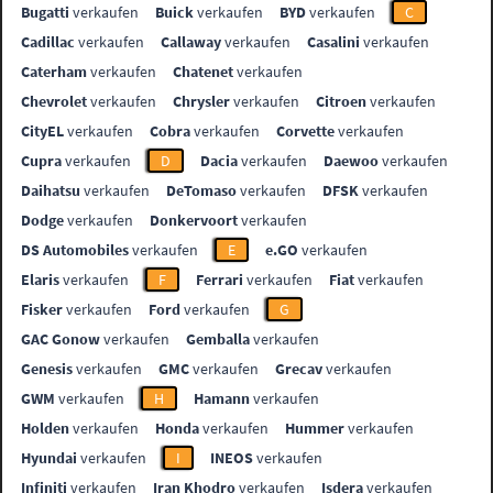
Bugatti
verkaufen
Buick
verkaufen
BYD
verkaufen
C
Cadillac
verkaufen
Callaway
verkaufen
Casalini
verkaufen
Caterham
verkaufen
Chatenet
verkaufen
Chevrolet
verkaufen
Chrysler
verkaufen
Citroen
verkaufen
CityEL
verkaufen
Cobra
verkaufen
Corvette
verkaufen
Cupra
verkaufen
D
Dacia
verkaufen
Daewoo
verkaufen
Daihatsu
verkaufen
DeTomaso
verkaufen
DFSK
verkaufen
Dodge
verkaufen
Donkervoort
verkaufen
DS Automobiles
verkaufen
E
e.GO
verkaufen
Elaris
verkaufen
F
Ferrari
verkaufen
Fiat
verkaufen
Fisker
verkaufen
Ford
verkaufen
G
GAC Gonow
verkaufen
Gemballa
verkaufen
Genesis
verkaufen
GMC
verkaufen
Grecav
verkaufen
GWM
verkaufen
H
Hamann
verkaufen
Holden
verkaufen
Honda
verkaufen
Hummer
verkaufen
Hyundai
verkaufen
I
INEOS
verkaufen
Infiniti
verkaufen
Iran Khodro
verkaufen
Isdera
verkaufen