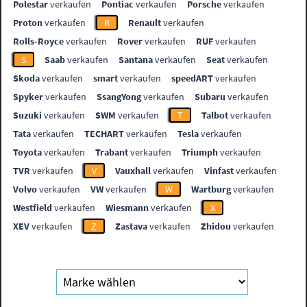
Polestar
verkaufen
Pontiac
verkaufen
Porsche
verkaufen
Proton
verkaufen
R
Renault
verkaufen
Rolls-Royce
verkaufen
Rover
verkaufen
RUF
verkaufen
S
Saab
verkaufen
Santana
verkaufen
Seat
verkaufen
Skoda
verkaufen
smart
verkaufen
speedART
verkaufen
Spyker
verkaufen
SsangYong
verkaufen
Subaru
verkaufen
Suzuki
verkaufen
SWM
verkaufen
T
Talbot
verkaufen
Tata
verkaufen
TECHART
verkaufen
Tesla
verkaufen
Toyota
verkaufen
Trabant
verkaufen
Triumph
verkaufen
TVR
verkaufen
V
Vauxhall
verkaufen
Vinfast
verkaufen
Volvo
verkaufen
VW
verkaufen
W
Wartburg
verkaufen
Westfield
verkaufen
Wiesmann
verkaufen
X
XEV
verkaufen
Z
Zastava
verkaufen
Zhidou
verkaufen