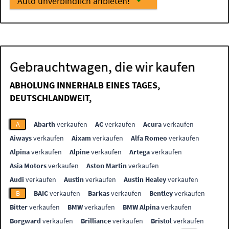
Auto unverbindlich anbieten!
Gebrauchtwagen, die wir kaufen
ABHOLUNG INNERHALB EINES TAGES,
DEUTSCHLANDWEIT,
A
Abarth
verkaufen
AC
verkaufen
Acura
verkaufen
Aiways
verkaufen
Aixam
verkaufen
Alfa Romeo
verkaufen
Alpina
verkaufen
Alpine
verkaufen
Artega
verkaufen
Asia Motors
verkaufen
Aston Martin
verkaufen
Audi
verkaufen
Austin
verkaufen
Austin Healey
verkaufen
B
BAIC
verkaufen
Barkas
verkaufen
Bentley
verkaufen
Bitter
verkaufen
BMW
verkaufen
BMW Alpina
verkaufen
Borgward
verkaufen
Brilliance
verkaufen
Bristol
verkaufen