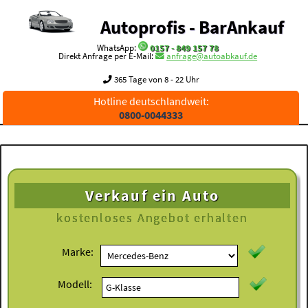
Autoprofis - BarAnkauf
WhatsApp:
0157 - 849 157 78
Direkt Anfrage per E-Mail:
anfrage@autoabkauf.de
365 Tage von 8 - 22 Uhr
Hotline deutschlandweit:
0800-0044333
Verkauf ein Auto
kostenloses
Angebot erhalten
Marke:
Modell: