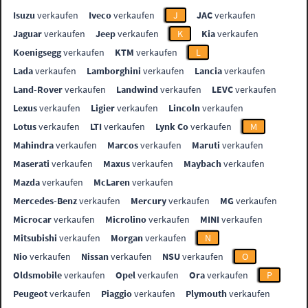
Isuzu
verkaufen
Iveco
verkaufen
J
JAC
verkaufen
Jaguar
verkaufen
Jeep
verkaufen
K
Kia
verkaufen
Koenigsegg
verkaufen
KTM
verkaufen
L
Lada
verkaufen
Lamborghini
verkaufen
Lancia
verkaufen
Land-Rover
verkaufen
Landwind
verkaufen
LEVC
verkaufen
Lexus
verkaufen
Ligier
verkaufen
Lincoln
verkaufen
Lotus
verkaufen
LTI
verkaufen
Lynk Co
verkaufen
M
Mahindra
verkaufen
Marcos
verkaufen
Maruti
verkaufen
Maserati
verkaufen
Maxus
verkaufen
Maybach
verkaufen
Mazda
verkaufen
McLaren
verkaufen
Mercedes-Benz
verkaufen
Mercury
verkaufen
MG
verkaufen
Microcar
verkaufen
Microlino
verkaufen
MINI
verkaufen
Mitsubishi
verkaufen
Morgan
verkaufen
N
Nio
verkaufen
Nissan
verkaufen
NSU
verkaufen
O
Oldsmobile
verkaufen
Opel
verkaufen
Ora
verkaufen
P
Peugeot
verkaufen
Piaggio
verkaufen
Plymouth
verkaufen