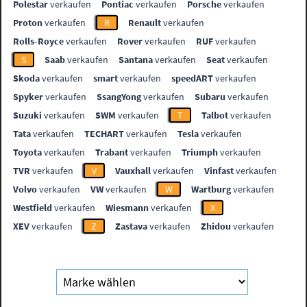
Polestar
verkaufen
Pontiac
verkaufen
Porsche
verkaufen
Proton
verkaufen
R
Renault
verkaufen
Rolls-Royce
verkaufen
Rover
verkaufen
RUF
verkaufen
S
Saab
verkaufen
Santana
verkaufen
Seat
verkaufen
Skoda
verkaufen
smart
verkaufen
speedART
verkaufen
Spyker
verkaufen
SsangYong
verkaufen
Subaru
verkaufen
Suzuki
verkaufen
SWM
verkaufen
T
Talbot
verkaufen
Tata
verkaufen
TECHART
verkaufen
Tesla
verkaufen
Toyota
verkaufen
Trabant
verkaufen
Triumph
verkaufen
TVR
verkaufen
V
Vauxhall
verkaufen
Vinfast
verkaufen
Volvo
verkaufen
VW
verkaufen
W
Wartburg
verkaufen
Westfield
verkaufen
Wiesmann
verkaufen
X
XEV
verkaufen
Z
Zastava
verkaufen
Zhidou
verkaufen