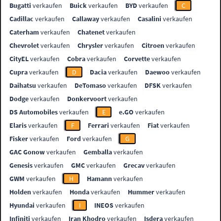
Bugatti
verkaufen
Buick
verkaufen
BYD
verkaufen
C
Cadillac
verkaufen
Callaway
verkaufen
Casalini
verkaufen
Caterham
verkaufen
Chatenet
verkaufen
Chevrolet
verkaufen
Chrysler
verkaufen
Citroen
verkaufen
CityEL
verkaufen
Cobra
verkaufen
Corvette
verkaufen
Cupra
verkaufen
D
Dacia
verkaufen
Daewoo
verkaufen
Daihatsu
verkaufen
DeTomaso
verkaufen
DFSK
verkaufen
Dodge
verkaufen
Donkervoort
verkaufen
DS Automobiles
verkaufen
E
e.GO
verkaufen
Elaris
verkaufen
F
Ferrari
verkaufen
Fiat
verkaufen
Fisker
verkaufen
Ford
verkaufen
G
GAC Gonow
verkaufen
Gemballa
verkaufen
Genesis
verkaufen
GMC
verkaufen
Grecav
verkaufen
GWM
verkaufen
H
Hamann
verkaufen
Holden
verkaufen
Honda
verkaufen
Hummer
verkaufen
Hyundai
verkaufen
I
INEOS
verkaufen
Infiniti
verkaufen
Iran Khodro
verkaufen
Isdera
verkaufen