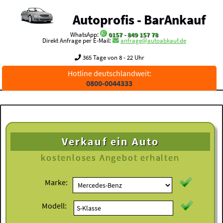
Autoprofis - BarAnkauf
WhatsApp:
0157 - 849 157 78
Direkt Anfrage per E-Mail:
anfrage@autoabkauf.de
365 Tage von 8 - 22 Uhr
Hotline deutschlandweit:
0800-0044333
Verkauf ein Auto
kostenloses
Angebot erhalten
Marke:
Modell: