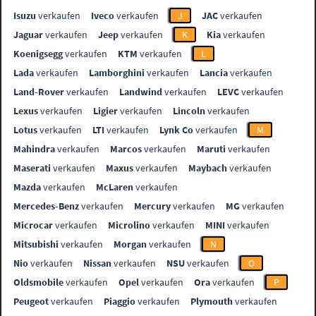
Isuzu
verkaufen
Iveco
verkaufen
J
JAC
verkaufen
Jaguar
verkaufen
Jeep
verkaufen
K
Kia
verkaufen
Koenigsegg
verkaufen
KTM
verkaufen
L
Lada
verkaufen
Lamborghini
verkaufen
Lancia
verkaufen
Land-Rover
verkaufen
Landwind
verkaufen
LEVC
verkaufen
Lexus
verkaufen
Ligier
verkaufen
Lincoln
verkaufen
Lotus
verkaufen
LTI
verkaufen
Lynk Co
verkaufen
M
Mahindra
verkaufen
Marcos
verkaufen
Maruti
verkaufen
Maserati
verkaufen
Maxus
verkaufen
Maybach
verkaufen
Mazda
verkaufen
McLaren
verkaufen
Mercedes-Benz
verkaufen
Mercury
verkaufen
MG
verkaufen
Microcar
verkaufen
Microlino
verkaufen
MINI
verkaufen
Mitsubishi
verkaufen
Morgan
verkaufen
N
Nio
verkaufen
Nissan
verkaufen
NSU
verkaufen
O
Oldsmobile
verkaufen
Opel
verkaufen
Ora
verkaufen
P
Peugeot
verkaufen
Piaggio
verkaufen
Plymouth
verkaufen