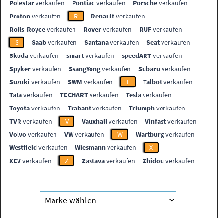
Polestar
verkaufen
Pontiac
verkaufen
Porsche
verkaufen
Proton
verkaufen
R
Renault
verkaufen
Rolls-Royce
verkaufen
Rover
verkaufen
RUF
verkaufen
S
Saab
verkaufen
Santana
verkaufen
Seat
verkaufen
Skoda
verkaufen
smart
verkaufen
speedART
verkaufen
Spyker
verkaufen
SsangYong
verkaufen
Subaru
verkaufen
Suzuki
verkaufen
SWM
verkaufen
T
Talbot
verkaufen
Tata
verkaufen
TECHART
verkaufen
Tesla
verkaufen
Toyota
verkaufen
Trabant
verkaufen
Triumph
verkaufen
TVR
verkaufen
V
Vauxhall
verkaufen
Vinfast
verkaufen
Volvo
verkaufen
VW
verkaufen
W
Wartburg
verkaufen
Westfield
verkaufen
Wiesmann
verkaufen
X
XEV
verkaufen
Z
Zastava
verkaufen
Zhidou
verkaufen