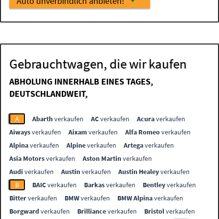
Auto unverbindlich anbieten!
Gebrauchtwagen, die wir kaufen
ABHOLUNG INNERHALB EINES TAGES,
DEUTSCHLANDWEIT,
A
Abarth
verkaufen
AC
verkaufen
Acura
verkaufen
Aiways
verkaufen
Aixam
verkaufen
Alfa Romeo
verkaufen
Alpina
verkaufen
Alpine
verkaufen
Artega
verkaufen
Asia Motors
verkaufen
Aston Martin
verkaufen
Audi
verkaufen
Austin
verkaufen
Austin Healey
verkaufen
B
BAIC
verkaufen
Barkas
verkaufen
Bentley
verkaufen
Bitter
verkaufen
BMW
verkaufen
BMW Alpina
verkaufen
Borgward
verkaufen
Brilliance
verkaufen
Bristol
verkaufen