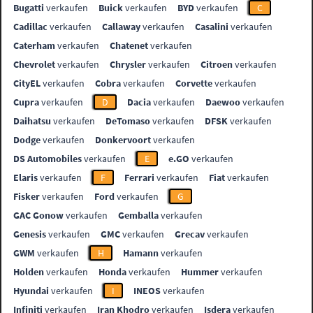
Bugatti
verkaufen
Buick
verkaufen
BYD
verkaufen
C
Cadillac
verkaufen
Callaway
verkaufen
Casalini
verkaufen
Caterham
verkaufen
Chatenet
verkaufen
Chevrolet
verkaufen
Chrysler
verkaufen
Citroen
verkaufen
CityEL
verkaufen
Cobra
verkaufen
Corvette
verkaufen
Cupra
verkaufen
D
Dacia
verkaufen
Daewoo
verkaufen
Daihatsu
verkaufen
DeTomaso
verkaufen
DFSK
verkaufen
Dodge
verkaufen
Donkervoort
verkaufen
DS Automobiles
verkaufen
E
e.GO
verkaufen
Elaris
verkaufen
F
Ferrari
verkaufen
Fiat
verkaufen
Fisker
verkaufen
Ford
verkaufen
G
GAC Gonow
verkaufen
Gemballa
verkaufen
Genesis
verkaufen
GMC
verkaufen
Grecav
verkaufen
GWM
verkaufen
H
Hamann
verkaufen
Holden
verkaufen
Honda
verkaufen
Hummer
verkaufen
Hyundai
verkaufen
I
INEOS
verkaufen
Infiniti
verkaufen
Iran Khodro
verkaufen
Isdera
verkaufen