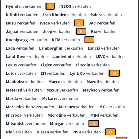
Hyundai
verkaufen
I
INEOS
verkaufen
Infiniti
verkaufen
Iran Khodro
verkaufen
Isdera
verkaufen
Isuzu
verkaufen
Iveco
verkaufen
J
JAC
verkaufen
Jaguar
verkaufen
Jeep
verkaufen
K
Kia
verkaufen
Koenigsegg
verkaufen
KTM
verkaufen
L
Lada
verkaufen
Lamborghini
verkaufen
Lancia
verkaufen
Land-Rover
verkaufen
Landwind
verkaufen
LEVC
verkaufen
Lexus
verkaufen
Ligier
verkaufen
Lincoln
verkaufen
Lotus
verkaufen
LTI
verkaufen
Lynk Co
verkaufen
M
Mahindra
verkaufen
Marcos
verkaufen
Maruti
verkaufen
Maserati
verkaufen
Maxus
verkaufen
Maybach
verkaufen
Mazda
verkaufen
McLaren
verkaufen
Mercedes-Benz
verkaufen
Mercury
verkaufen
MG
verkaufen
Microcar
verkaufen
Microlino
verkaufen
MINI
verkaufen
Mitsubishi
verkaufen
Morgan
verkaufen
N
Nio
verkaufen
Nissan
verkaufen
NSU
verkaufen
O