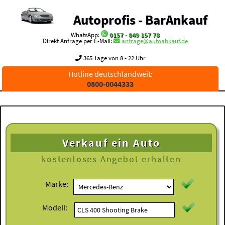
Autoprofis - BarAnkauf
WhatsApp:
0157 - 849 157 78
Direkt Anfrage per E-Mail:
anfrage@autoabkauf.de
365 Tage von 8 - 22 Uhr
Hotline deutschlandweit:
0800-0044333
Verkauf ein Auto
kostenloses
Angebot erhalten
Marke:
Modell: