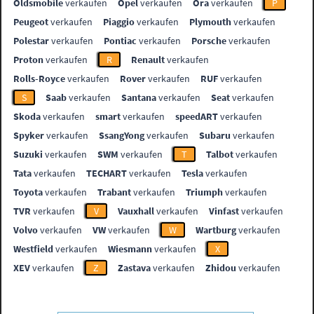
Oldsmobile
verkaufen
Opel
verkaufen
Ora
verkaufen
P
Peugeot
verkaufen
Piaggio
verkaufen
Plymouth
verkaufen
Polestar
verkaufen
Pontiac
verkaufen
Porsche
verkaufen
Proton
verkaufen
R
Renault
verkaufen
Rolls-Royce
verkaufen
Rover
verkaufen
RUF
verkaufen
S
Saab
verkaufen
Santana
verkaufen
Seat
verkaufen
Skoda
verkaufen
smart
verkaufen
speedART
verkaufen
Spyker
verkaufen
SsangYong
verkaufen
Subaru
verkaufen
Suzuki
verkaufen
SWM
verkaufen
T
Talbot
verkaufen
Tata
verkaufen
TECHART
verkaufen
Tesla
verkaufen
Toyota
verkaufen
Trabant
verkaufen
Triumph
verkaufen
TVR
verkaufen
V
Vauxhall
verkaufen
Vinfast
verkaufen
Volvo
verkaufen
VW
verkaufen
W
Wartburg
verkaufen
Westfield
verkaufen
Wiesmann
verkaufen
X
XEV
verkaufen
Z
Zastava
verkaufen
Zhidou
verkaufen