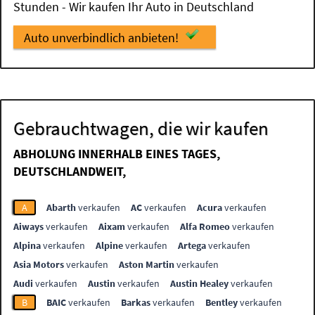
Stunden - Wir kaufen Ihr Auto in Deutschland
Auto unverbindlich anbieten!
Gebrauchtwagen, die wir kaufen
ABHOLUNG INNERHALB EINES TAGES,
DEUTSCHLANDWEIT,
A
Abarth
verkaufen
AC
verkaufen
Acura
verkaufen
Aiways
verkaufen
Aixam
verkaufen
Alfa Romeo
verkaufen
Alpina
verkaufen
Alpine
verkaufen
Artega
verkaufen
Asia Motors
verkaufen
Aston Martin
verkaufen
Audi
verkaufen
Austin
verkaufen
Austin Healey
verkaufen
B
BAIC
verkaufen
Barkas
verkaufen
Bentley
verkaufen