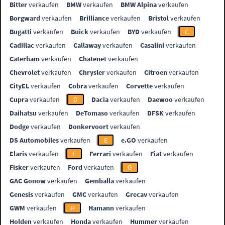
Bitter
verkaufen
BMW
verkaufen
BMW Alpina
verkaufen
Borgward
verkaufen
Brilliance
verkaufen
Bristol
verkaufen
Bugatti
verkaufen
Buick
verkaufen
BYD
verkaufen
C
Cadillac
verkaufen
Callaway
verkaufen
Casalini
verkaufen
Caterham
verkaufen
Chatenet
verkaufen
Chevrolet
verkaufen
Chrysler
verkaufen
Citroen
verkaufen
CityEL
verkaufen
Cobra
verkaufen
Corvette
verkaufen
Cupra
verkaufen
D
Dacia
verkaufen
Daewoo
verkaufen
Daihatsu
verkaufen
DeTomaso
verkaufen
DFSK
verkaufen
Dodge
verkaufen
Donkervoort
verkaufen
DS Automobiles
verkaufen
E
e.GO
verkaufen
Elaris
verkaufen
F
Ferrari
verkaufen
Fiat
verkaufen
Fisker
verkaufen
Ford
verkaufen
G
GAC Gonow
verkaufen
Gemballa
verkaufen
Genesis
verkaufen
GMC
verkaufen
Grecav
verkaufen
GWM
verkaufen
H
Hamann
verkaufen
Holden
verkaufen
Honda
verkaufen
Hummer
verkaufen