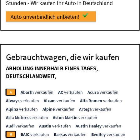
Stunden - Wir kaufen Ihr Auto in Deutschland
Auto unverbindlich anbieten!
Gebrauchtwagen, die wir kaufen
ABHOLUNG INNERHALB EINES TAGES,
DEUTSCHLANDWEIT,
A
Abarth
verkaufen
AC
verkaufen
Acura
verkaufen
Aiways
verkaufen
Aixam
verkaufen
Alfa Romeo
verkaufen
Alpina
verkaufen
Alpine
verkaufen
Artega
verkaufen
Asia Motors
verkaufen
Aston Martin
verkaufen
Audi
verkaufen
Austin
verkaufen
Austin Healey
verkaufen
B
BAIC
verkaufen
Barkas
verkaufen
Bentley
verkaufen