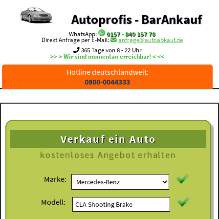
Autoprofis - BarAnkauf
WhatsApp:
0157 - 849 157 78
Direkt Anfrage per E-Mail:
anfrage@autoabkauf.de
365 Tage von 8 - 22 Uhr
>> > Wir sind momentan erreichbar! < <<
Hotline deutschlandweit:
0800-0044333
Verkauf ein Auto
kostenloses
Angebot erhalten
Marke:
Modell: