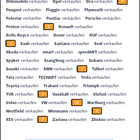
Oldsmobile
verkaufen
Opel
verkaufen
Ora
verkaufen
P
Peugeot
verkaufen
Piaggio
verkaufen
Plymouth
verkaufen
Polestar
verkaufen
Pontiac
verkaufen
Porsche
verkaufen
Proton
verkaufen
R
Renault
verkaufen
Rolls-Royce
verkaufen
Rover
verkaufen
RUF
verkaufen
S
Saab
verkaufen
Santana
verkaufen
Seat
verkaufen
Skoda
verkaufen
smart
verkaufen
speedART
verkaufen
Spyker
verkaufen
SsangYong
verkaufen
Subaru
verkaufen
Suzuki
verkaufen
SWM
verkaufen
T
Talbot
verkaufen
Tata
verkaufen
TECHART
verkaufen
Tesla
verkaufen
Toyota
verkaufen
Trabant
verkaufen
Triumph
verkaufen
TVR
verkaufen
V
Vauxhall
verkaufen
Vinfast
verkaufen
Volvo
verkaufen
VW
verkaufen
W
Wartburg
verkaufen
Westfield
verkaufen
Wiesmann
verkaufen
X
XEV
verkaufen
Z
Zastava
verkaufen
Zhidou
verkaufen