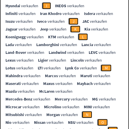
Hyundai
verkaufen
I
INEOS
verkaufen
Infiniti
verkaufen
Iran Khodro
verkaufen
Isdera
verkaufen
Isuzu
verkaufen
Iveco
verkaufen
J
JAC
verkaufen
Jaguar
verkaufen
Jeep
verkaufen
K
Kia
verkaufen
Koenigsegg
verkaufen
KTM
verkaufen
L
Lada
verkaufen
Lamborghini
verkaufen
Lancia
verkaufen
Land-Rover
verkaufen
Landwind
verkaufen
LEVC
verkaufen
Lexus
verkaufen
Ligier
verkaufen
Lincoln
verkaufen
Lotus
verkaufen
LTI
verkaufen
Lynk Co
verkaufen
M
Mahindra
verkaufen
Marcos
verkaufen
Maruti
verkaufen
Maserati
verkaufen
Maxus
verkaufen
Maybach
verkaufen
Mazda
verkaufen
McLaren
verkaufen
Mercedes-Benz
verkaufen
Mercury
verkaufen
MG
verkaufen
Microcar
verkaufen
Microlino
verkaufen
MINI
verkaufen
Mitsubishi
verkaufen
Morgan
verkaufen
N
Nio
verkaufen
Nissan
verkaufen
NSU
verkaufen
O