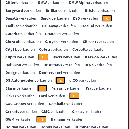
Bitter
verkaufen
BMW
verkaufen
BMW Alpina
verkaufen
Borgward
verkaufen
Brilliance
verkaufen
Bristol
verkaufen
Bugatti
verkaufen
Buick
verkaufen
BYD
verkaufen
C
Cadillac
verkaufen
Callaway
verkaufen
Casalini
verkaufen
Caterham
verkaufen
Chatenet
verkaufen
Chevrolet
verkaufen
Chrysler
verkaufen
Citroen
verkaufen
CityEL
verkaufen
Cobra
verkaufen
Corvette
verkaufen
Cupra
verkaufen
D
Dacia
verkaufen
Daewoo
verkaufen
Daihatsu
verkaufen
DeTomaso
verkaufen
DFSK
verkaufen
Dodge
verkaufen
Donkervoort
verkaufen
DS Automobiles
verkaufen
E
e.GO
verkaufen
Elaris
verkaufen
F
Ferrari
verkaufen
Fiat
verkaufen
Fisker
verkaufen
Ford
verkaufen
G
GAC Gonow
verkaufen
Gemballa
verkaufen
Genesis
verkaufen
GMC
verkaufen
Grecav
verkaufen
GWM
verkaufen
H
Hamann
verkaufen
Holden
verkaufen
Honda
verkaufen
Hummer
verkaufen