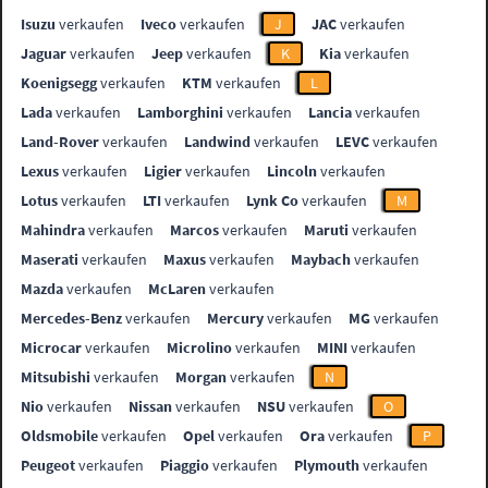
Isuzu
verkaufen
Iveco
verkaufen
J
JAC
verkaufen
Jaguar
verkaufen
Jeep
verkaufen
K
Kia
verkaufen
Koenigsegg
verkaufen
KTM
verkaufen
L
Lada
verkaufen
Lamborghini
verkaufen
Lancia
verkaufen
Land-Rover
verkaufen
Landwind
verkaufen
LEVC
verkaufen
Lexus
verkaufen
Ligier
verkaufen
Lincoln
verkaufen
Lotus
verkaufen
LTI
verkaufen
Lynk Co
verkaufen
M
Mahindra
verkaufen
Marcos
verkaufen
Maruti
verkaufen
Maserati
verkaufen
Maxus
verkaufen
Maybach
verkaufen
Mazda
verkaufen
McLaren
verkaufen
Mercedes-Benz
verkaufen
Mercury
verkaufen
MG
verkaufen
Microcar
verkaufen
Microlino
verkaufen
MINI
verkaufen
Mitsubishi
verkaufen
Morgan
verkaufen
N
Nio
verkaufen
Nissan
verkaufen
NSU
verkaufen
O
Oldsmobile
verkaufen
Opel
verkaufen
Ora
verkaufen
P
Peugeot
verkaufen
Piaggio
verkaufen
Plymouth
verkaufen