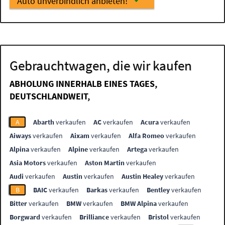
Auto unverbindlich anbieten!
Gebrauchtwagen, die wir kaufen
ABHOLUNG INNERHALB EINES TAGES,
DEUTSCHLANDWEIT,
A
Abarth
verkaufen
AC
verkaufen
Acura
verkaufen
Aiways
verkaufen
Aixam
verkaufen
Alfa Romeo
verkaufen
Alpina
verkaufen
Alpine
verkaufen
Artega
verkaufen
Asia Motors
verkaufen
Aston Martin
verkaufen
Audi
verkaufen
Austin
verkaufen
Austin Healey
verkaufen
B
BAIC
verkaufen
Barkas
verkaufen
Bentley
verkaufen
Bitter
verkaufen
BMW
verkaufen
BMW Alpina
verkaufen
Borgward
verkaufen
Brilliance
verkaufen
Bristol
verkaufen