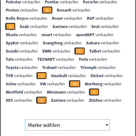
Polestar
verkaufen
Pontiac
verkaufen
Porsche
verkaufen
Proton
verkaufen
R
Renault
verkaufen
Rolls-Royce
verkaufen
Rover
verkaufen
RUF
verkaufen
S
Saab
verkaufen
Santana
verkaufen
Seat
verkaufen
Skoda
verkaufen
smart
verkaufen
speedART
verkaufen
Spyker
verkaufen
SsangYong
verkaufen
Subaru
verkaufen
Suzuki
verkaufen
SWM
verkaufen
T
Talbot
verkaufen
Tata
verkaufen
TECHART
verkaufen
Tesla
verkaufen
Toyota
verkaufen
Trabant
verkaufen
Triumph
verkaufen
TVR
verkaufen
V
Vauxhall
verkaufen
Vinfast
verkaufen
Volvo
verkaufen
VW
verkaufen
W
Wartburg
verkaufen
Westfield
verkaufen
Wiesmann
verkaufen
X
XEV
verkaufen
Z
Zastava
verkaufen
Zhidou
verkaufen