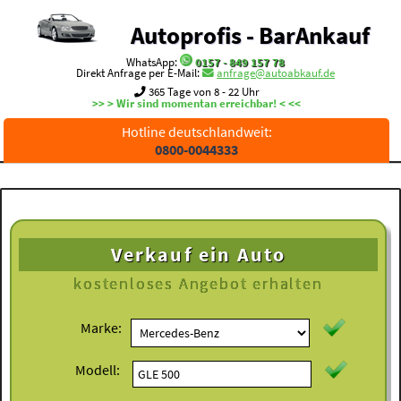
Autoprofis - BarAnkauf
WhatsApp:
0157 - 849 157 78
Direkt Anfrage per E-Mail:
anfrage@autoabkauf.de
365 Tage von 8 - 22 Uhr
>> > Wir sind momentan erreichbar! < <<
Hotline deutschlandweit:
0800-0044333
Verkauf ein Auto
kostenloses
Angebot erhalten
Marke:
Modell: