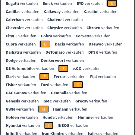
Bugatti
verkaufen
Buick
verkaufen
BYD
verkaufen
C
Cadillac
verkaufen
Callaway
verkaufen
Casalini
verkaufen
Caterham
verkaufen
Chatenet
verkaufen
Chevrolet
verkaufen
Chrysler
verkaufen
Citroen
verkaufen
CityEL
verkaufen
Cobra
verkaufen
Corvette
verkaufen
Cupra
verkaufen
D
Dacia
verkaufen
Daewoo
verkaufen
Daihatsu
verkaufen
DeTomaso
verkaufen
DFSK
verkaufen
Dodge
verkaufen
Donkervoort
verkaufen
DS Automobiles
verkaufen
E
e.GO
verkaufen
Elaris
verkaufen
F
Ferrari
verkaufen
Fiat
verkaufen
Fisker
verkaufen
Ford
verkaufen
G
GAC Gonow
verkaufen
Gemballa
verkaufen
Genesis
verkaufen
GMC
verkaufen
Grecav
verkaufen
GWM
verkaufen
H
Hamann
verkaufen
Holden
verkaufen
Honda
verkaufen
Hummer
verkaufen
Hyundai
verkaufen
I
INEOS
verkaufen
Infiniti
verkaufen
Iran Khodro
verkaufen
Isdera
verkaufen