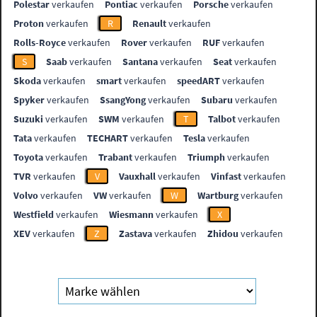
Polestar
verkaufen
Pontiac
verkaufen
Porsche
verkaufen
Proton
verkaufen
R
Renault
verkaufen
Rolls-Royce
verkaufen
Rover
verkaufen
RUF
verkaufen
S
Saab
verkaufen
Santana
verkaufen
Seat
verkaufen
Skoda
verkaufen
smart
verkaufen
speedART
verkaufen
Spyker
verkaufen
SsangYong
verkaufen
Subaru
verkaufen
Suzuki
verkaufen
SWM
verkaufen
T
Talbot
verkaufen
Tata
verkaufen
TECHART
verkaufen
Tesla
verkaufen
Toyota
verkaufen
Trabant
verkaufen
Triumph
verkaufen
TVR
verkaufen
V
Vauxhall
verkaufen
Vinfast
verkaufen
Volvo
verkaufen
VW
verkaufen
W
Wartburg
verkaufen
Westfield
verkaufen
Wiesmann
verkaufen
X
XEV
verkaufen
Z
Zastava
verkaufen
Zhidou
verkaufen