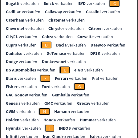
Bugatti
verkaufen
Buick
verkaufen
BYD
verkaufen
C
Cadillac
verkaufen
Callaway
verkaufen
Casalini
verkaufen
Caterham
verkaufen
Chatenet
verkaufen
Chevrolet
verkaufen
Chrysler
verkaufen
Citroen
verkaufen
CityEL
verkaufen
Cobra
verkaufen
Corvette
verkaufen
Cupra
verkaufen
D
Dacia
verkaufen
Daewoo
verkaufen
Daihatsu
verkaufen
DeTomaso
verkaufen
DFSK
verkaufen
Dodge
verkaufen
Donkervoort
verkaufen
DS Automobiles
verkaufen
E
e.GO
verkaufen
Elaris
verkaufen
F
Ferrari
verkaufen
Fiat
verkaufen
Fisker
verkaufen
Ford
verkaufen
G
GAC Gonow
verkaufen
Gemballa
verkaufen
Genesis
verkaufen
GMC
verkaufen
Grecav
verkaufen
GWM
verkaufen
H
Hamann
verkaufen
Holden
verkaufen
Honda
verkaufen
Hummer
verkaufen
Hyundai
verkaufen
I
INEOS
verkaufen
Infiniti
verkaufen
Iran Khodro
verkaufen
Isdera
verkaufen