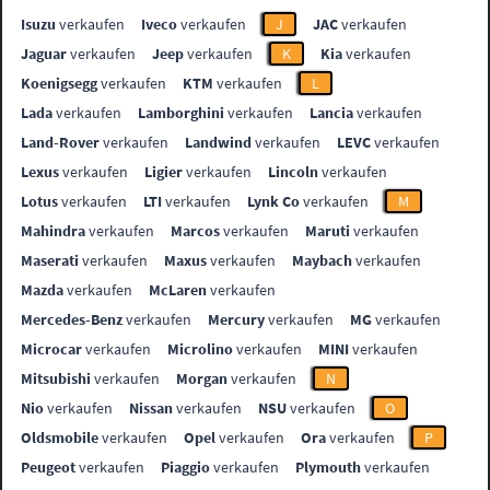
Isuzu
verkaufen
Iveco
verkaufen
J
JAC
verkaufen
Jaguar
verkaufen
Jeep
verkaufen
K
Kia
verkaufen
Koenigsegg
verkaufen
KTM
verkaufen
L
Lada
verkaufen
Lamborghini
verkaufen
Lancia
verkaufen
Land-Rover
verkaufen
Landwind
verkaufen
LEVC
verkaufen
Lexus
verkaufen
Ligier
verkaufen
Lincoln
verkaufen
Lotus
verkaufen
LTI
verkaufen
Lynk Co
verkaufen
M
Mahindra
verkaufen
Marcos
verkaufen
Maruti
verkaufen
Maserati
verkaufen
Maxus
verkaufen
Maybach
verkaufen
Mazda
verkaufen
McLaren
verkaufen
Mercedes-Benz
verkaufen
Mercury
verkaufen
MG
verkaufen
Microcar
verkaufen
Microlino
verkaufen
MINI
verkaufen
Mitsubishi
verkaufen
Morgan
verkaufen
N
Nio
verkaufen
Nissan
verkaufen
NSU
verkaufen
O
Oldsmobile
verkaufen
Opel
verkaufen
Ora
verkaufen
P
Peugeot
verkaufen
Piaggio
verkaufen
Plymouth
verkaufen