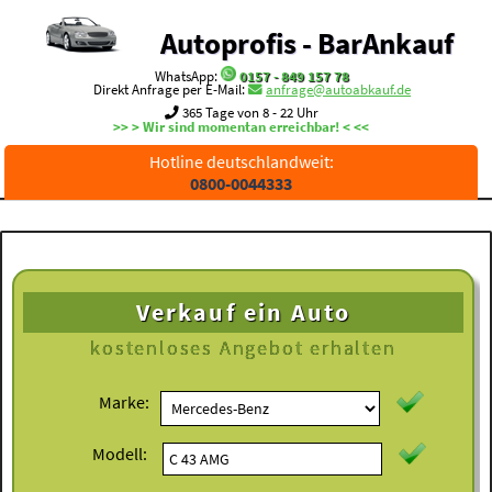
Autoprofis - BarAnkauf
WhatsApp:
0157 - 849 157 78
Direkt Anfrage per E-Mail:
anfrage@autoabkauf.de
365 Tage von 8 - 22 Uhr
>> > Wir sind momentan erreichbar! < <<
Hotline deutschlandweit:
0800-0044333
Verkauf ein Auto
kostenloses
Angebot erhalten
Marke:
Modell: