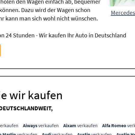
 holen den Wagen einfach ab, bequemer
 können. Dazu wird der Wagen schon
Mercedes-
hr kann man sich wohl nicht wünschen.
n 24 Stunden - Wir kaufen Ihr Auto in Deutschland
e wir kaufen
 DEUTSCHLANDWEIT,
erkaufen
Aiways
verkaufen
Aixam
verkaufen
Alfa Romeo
ver
n Martin
verkaufen
Audi
verkaufen
Austin
verkaufen
Austin H