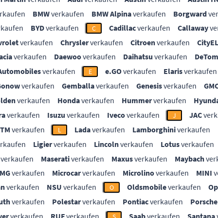
rkaufen
BMW
verkaufen
BMW Alpina
verkaufen
Borgward
ve
rkaufen
BYD
verkaufen
Cadillac
verkaufen
Callaway
ve
C
vrolet
verkaufen
Chrysler
verkaufen
Citroen
verkaufen
CityE
acia
verkaufen
Daewoo
verkaufen
Daihatsu
verkaufen
DeTom
Automobiles
verkaufen
e.GO
verkaufen
Elaris
verkaufen
E
Gonow
verkaufen
Gemballa
verkaufen
Genesis
verkaufen
GM
lden
verkaufen
Honda
verkaufen
Hummer
verkaufen
Hyunda
ra
verkaufen
Isuzu
verkaufen
Iveco
verkaufen
JAC
verk
J
KTM
verkaufen
Lada
verkaufen
Lamborghini
verkaufen
L
rkaufen
Ligier
verkaufen
Lincoln
verkaufen
Lotus
verkaufen
verkaufen
Maserati
verkaufen
Maxus
verkaufen
Maybach
ver
MG
verkaufen
Microcar
verkaufen
Microlino
verkaufen
MINI
v
an
verkaufen
NSU
verkaufen
Oldsmobile
verkaufen
Op
O
uth
verkaufen
Polestar
verkaufen
Pontiac
verkaufen
Porsche
ver
verkaufen
RUF
verkaufen
Saab
verkaufen
Santana
S