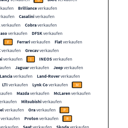
rkaufen
Brilliance
verkaufen
rkaufen
Casalini
verkaufen
L
verkaufen
Cobra
verkaufen
aso
verkaufen
DFSK
verkaufen
Ferrari
verkaufen
Fiat
verkaufen
F
C
verkaufen
Grecav
verkaufen
i
verkaufen
INEOS
verkaufen
I
aufen
Jaguar
verkaufen
Jeep
verkaufen
Lancia
verkaufen
Land-Rover
verkaufen
LTI
verkaufen
Lynk Co
verkaufen
M
kaufen
Mazda
verkaufen
McLaren
verkaufen
erkaufen
Mitsubishi
verkaufen
el
verkaufen
Ora
verkaufen
P
verkaufen
Proton
verkaufen
R
verkaufen
Seat
verkaufen
Skoda
verkaufen