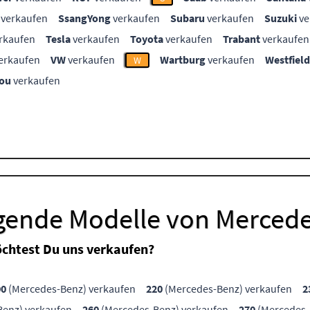
verkaufen
SsangYong
verkaufen
Subaru
verkaufen
Suzuki
ve
rkaufen
Tesla
verkaufen
Toyota
verkaufen
Trabant
verkaufen
erkaufen
VW
verkaufen
Wartburg
verkaufen
Westfield
W
ou
verkaufen
lgende Modelle von Merced
chtest Du uns verkaufen?
00
(Mercedes-Benz) verkaufen
220
(Mercedes-Benz) verkaufen
2
enz) verkaufen
260
(Mercedes-Benz) verkaufen
270
(Mercedes-