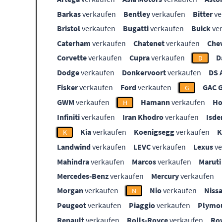
Barkas
verkaufen
Bentley
verkaufen
Bitter
ve
Bristol
verkaufen
Bugatti
verkaufen
Buick
ve
Caterham
verkaufen
Chatenet
verkaufen
Che
Corvette
verkaufen
Cupra
verkaufen
D
D
Dodge
verkaufen
Donkervoort
verkaufen
DS 
Fisker
verkaufen
Ford
verkaufen
GAC 
G
GWM
verkaufen
Hamann
verkaufen
Ho
H
Infiniti
verkaufen
Iran Khodro
verkaufen
Isde
Kia
verkaufen
Koenigsegg
verkaufen
K
Landwind
verkaufen
LEVC
verkaufen
Lexus
ve
Mahindra
verkaufen
Marcos
verkaufen
Maruti
Mercedes-Benz
verkaufen
Mercury
verkaufen
Morgan
verkaufen
Nio
verkaufen
Niss
N
Peugeot
verkaufen
Piaggio
verkaufen
Plymo
Renault
verkaufen
Rolls-Royce
verkaufen
Ro