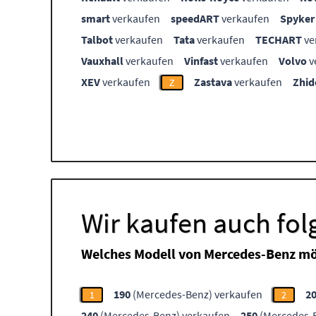
smart
verkaufen
speedART
verkaufen
Spyker
Talbot
verkaufen
Tata
verkaufen
TECHART
ve
Vauxhall
verkaufen
Vinfast
verkaufen
Volvo
v
XEV
verkaufen
Zastava
verkaufen
Zhid
Z
Wir kaufen auch fo
Welches Modell von Mercedes-Benz mö
190
(Mercedes-Benz) verkaufen
2
1
2
240
(Mercedes-Benz) verkaufen
250
(Mercedes-B