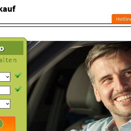
kauf
Hotlin
to
alten