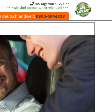
365 Tage von 8 - 22 Uhr
>> > Wir sind momentan erreichbar! < <<
e deutschlandweit:
0800-0044333