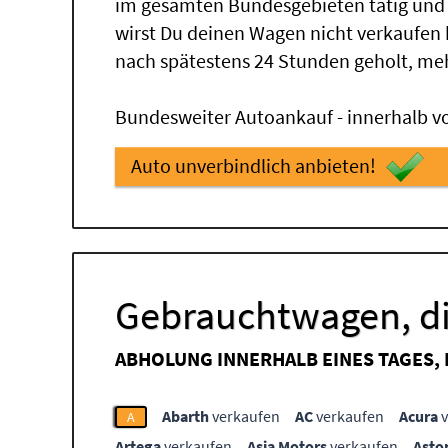
im gesamten Bundesgebieten tätig und
wirst Du deinen Wagen nicht verkaufen
nach spätestens 24 Stunden geholt, me
Bundesweiter Autoankauf - innerhalb vo
Auto unverbindlich anbieten!
Gebrauchtwagen, di
ABHOLUNG INNERHALB EINES TAGES,
Abarth
verkaufen
AC
verkaufen
Acura
v
A
Artega
verkaufen
Asia Motors
verkaufen
Asto