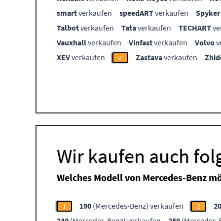
smart
verkaufen
speedART
verkaufen
Spyker
Talbot
verkaufen
Tata
verkaufen
TECHART
ve
Vauxhall
verkaufen
Vinfast
verkaufen
Volvo
v
XEV
verkaufen
Zastava
verkaufen
Zhid
Z
Wir kaufen auch fo
Welches Modell von Mercedes-Benz mö
190
(Mercedes-Benz) verkaufen
2
1
2
240
(Mercedes-Benz) verkaufen
250
(Mercedes-B