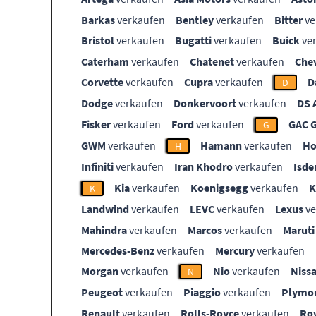
Barkas
verkaufen
Bentley
verkaufen
Bitter
ve
Bristol
verkaufen
Bugatti
verkaufen
Buick
ve
Caterham
verkaufen
Chatenet
verkaufen
Che
Corvette
verkaufen
Cupra
verkaufen
D
D
Dodge
verkaufen
Donkervoort
verkaufen
DS 
Fisker
verkaufen
Ford
verkaufen
GAC 
G
GWM
verkaufen
Hamann
verkaufen
Ho
H
Infiniti
verkaufen
Iran Khodro
verkaufen
Isde
Kia
verkaufen
Koenigsegg
verkaufen
K
Landwind
verkaufen
LEVC
verkaufen
Lexus
ve
Mahindra
verkaufen
Marcos
verkaufen
Maruti
Mercedes-Benz
verkaufen
Mercury
verkaufen
Morgan
verkaufen
Nio
verkaufen
Niss
N
Peugeot
verkaufen
Piaggio
verkaufen
Plymo
Renault
verkaufen
Rolls-Royce
verkaufen
Ro