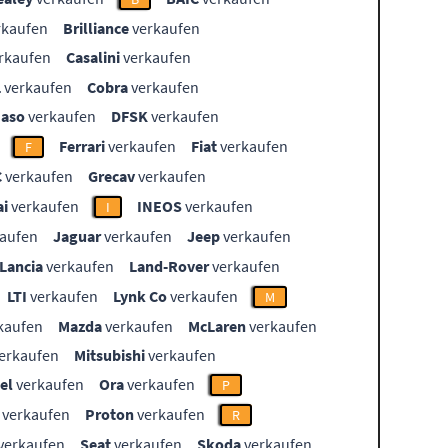
rkaufen
Brilliance
verkaufen
rkaufen
Casalini
verkaufen
L
verkaufen
Cobra
verkaufen
aso
verkaufen
DFSK
verkaufen
Ferrari
verkaufen
Fiat
verkaufen
F
C
verkaufen
Grecav
verkaufen
i
verkaufen
INEOS
verkaufen
I
aufen
Jaguar
verkaufen
Jeep
verkaufen
Lancia
verkaufen
Land-Rover
verkaufen
LTI
verkaufen
Lynk Co
verkaufen
M
kaufen
Mazda
verkaufen
McLaren
verkaufen
erkaufen
Mitsubishi
verkaufen
el
verkaufen
Ora
verkaufen
P
verkaufen
Proton
verkaufen
R
verkaufen
Seat
verkaufen
Skoda
verkaufen