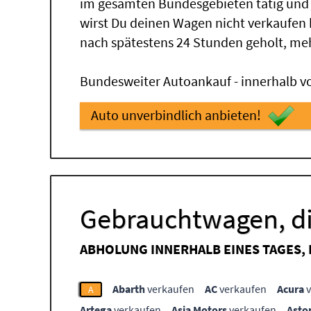
im gesamten Bundesgebieten tätig und
wirst Du deinen Wagen nicht verkaufen
nach spätestens 24 Stunden geholt, me
Bundesweiter Autoankauf - innerhalb vo
Auto unverbindlich anbieten!
Gebrauchtwagen, di
ABHOLUNG INNERHALB EINES TAGES,
Abarth
verkaufen
AC
verkaufen
Acura
v
A
Artega
verkaufen
Asia Motors
verkaufen
Asto