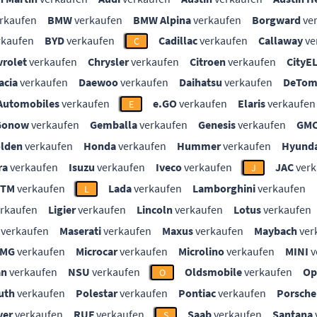
rkaufen
BMW
verkaufen
BMW Alpina
verkaufen
Borgward
ve
rkaufen
BYD
verkaufen
Cadillac
verkaufen
Callaway
ve
C
vrolet
verkaufen
Chrysler
verkaufen
Citroen
verkaufen
CityE
acia
verkaufen
Daewoo
verkaufen
Daihatsu
verkaufen
DeTom
Automobiles
verkaufen
e.GO
verkaufen
Elaris
verkaufen
E
Gonow
verkaufen
Gemballa
verkaufen
Genesis
verkaufen
GM
lden
verkaufen
Honda
verkaufen
Hummer
verkaufen
Hyunda
ra
verkaufen
Isuzu
verkaufen
Iveco
verkaufen
JAC
verk
J
KTM
verkaufen
Lada
verkaufen
Lamborghini
verkaufen
L
rkaufen
Ligier
verkaufen
Lincoln
verkaufen
Lotus
verkaufen
verkaufen
Maserati
verkaufen
Maxus
verkaufen
Maybach
ver
MG
verkaufen
Microcar
verkaufen
Microlino
verkaufen
MINI
v
an
verkaufen
NSU
verkaufen
Oldsmobile
verkaufen
Op
O
uth
verkaufen
Polestar
verkaufen
Pontiac
verkaufen
Porsche
ver
verkaufen
RUF
verkaufen
Saab
verkaufen
Santana
S