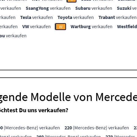
verkaufen
SsangYong
verkaufen
Subaru
verkaufen
Suzuki
ve
rkaufen
Tesla
verkaufen
Toyota
verkaufen
Trabant
verkaufen
erkaufen
VW
verkaufen
Wartburg
verkaufen
Westfield
W
ou
verkaufen
lgende Modelle von Merced
chtest Du uns verkaufen?
00
(Mercedes-Benz) verkaufen
220
(Mercedes-Benz) verkaufen
2
enz) verkaufen
260
(Mercedes-Benz) verkaufen
270
(Mercedes-