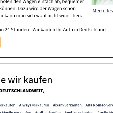
 holen den Wagen einfach ab, bequemer
 können. Dazu wird der Wagen schon
Mercedes-
hr kann man sich wohl nicht wünschen.
n 24 Stunden - Wir kaufen Ihr Auto in Deutschland
e wir kaufen
 DEUTSCHLANDWEIT,
erkaufen
Aiways
verkaufen
Aixam
verkaufen
Alfa Romeo
ver
n Martin
verkaufen
Audi
verkaufen
Austin
verkaufen
Austin H