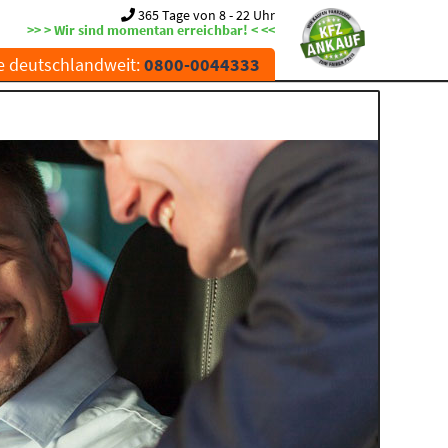
365 Tage von 8 - 22 Uhr
>> > Wir sind momentan erreichbar! < <<
e deutschlandweit:
0800-0044333