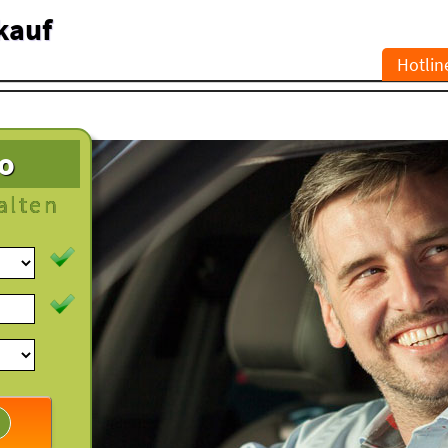
kauf
Hotlin
to
alten