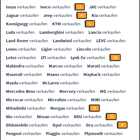
Isuzu
verkaufen
Iveco
verkaufen
J
JAC
verkaufen
Jaguar
verkaufen
Jeep
verkaufen
K
Kia
verkaufen
Koenigsegg
verkaufen
KTM
verkaufen
L
Lada
verkaufen
Lamborghini
verkaufen
Lancia
verkaufen
Land-Rover
verkaufen
Landwind
verkaufen
LEVC
verkaufen
Lexus
verkaufen
Ligier
verkaufen
Lincoln
verkaufen
Lotus
verkaufen
LTI
verkaufen
Lynk Co
verkaufen
M
Mahindra
verkaufen
Marcos
verkaufen
Maruti
verkaufen
Maserati
verkaufen
Maxus
verkaufen
Maybach
verkaufen
Mazda
verkaufen
McLaren
verkaufen
Mercedes-Benz
verkaufen
Mercury
verkaufen
MG
verkaufen
Microcar
verkaufen
Microlino
verkaufen
MINI
verkaufen
Mitsubishi
verkaufen
Morgan
verkaufen
N
Nio
verkaufen
Nissan
verkaufen
NSU
verkaufen
O
Oldsmobile
verkaufen
Opel
verkaufen
Ora
verkaufen
P
Peugeot
verkaufen
Piaggio
verkaufen
Plymouth
verkaufen