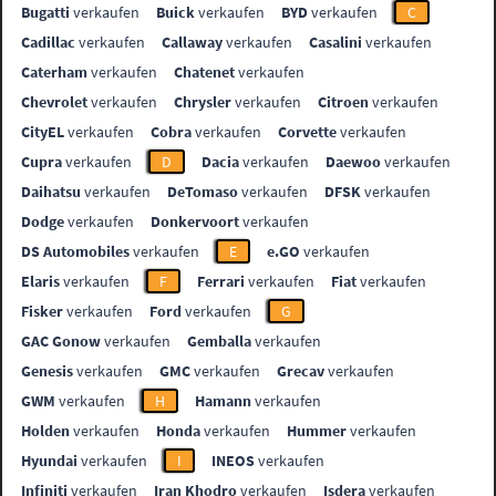
Bugatti
verkaufen
Buick
verkaufen
BYD
verkaufen
C
Cadillac
verkaufen
Callaway
verkaufen
Casalini
verkaufen
Caterham
verkaufen
Chatenet
verkaufen
Chevrolet
verkaufen
Chrysler
verkaufen
Citroen
verkaufen
CityEL
verkaufen
Cobra
verkaufen
Corvette
verkaufen
Cupra
verkaufen
D
Dacia
verkaufen
Daewoo
verkaufen
Daihatsu
verkaufen
DeTomaso
verkaufen
DFSK
verkaufen
Dodge
verkaufen
Donkervoort
verkaufen
DS Automobiles
verkaufen
E
e.GO
verkaufen
Elaris
verkaufen
F
Ferrari
verkaufen
Fiat
verkaufen
Fisker
verkaufen
Ford
verkaufen
G
GAC Gonow
verkaufen
Gemballa
verkaufen
Genesis
verkaufen
GMC
verkaufen
Grecav
verkaufen
GWM
verkaufen
H
Hamann
verkaufen
Holden
verkaufen
Honda
verkaufen
Hummer
verkaufen
Hyundai
verkaufen
I
INEOS
verkaufen
Infiniti
verkaufen
Iran Khodro
verkaufen
Isdera
verkaufen