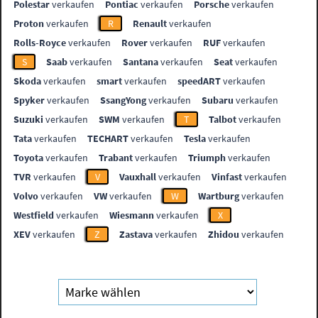
Polestar
verkaufen
Pontiac
verkaufen
Porsche
verkaufen
Proton
verkaufen
R
Renault
verkaufen
Rolls-Royce
verkaufen
Rover
verkaufen
RUF
verkaufen
S
Saab
verkaufen
Santana
verkaufen
Seat
verkaufen
Skoda
verkaufen
smart
verkaufen
speedART
verkaufen
Spyker
verkaufen
SsangYong
verkaufen
Subaru
verkaufen
Suzuki
verkaufen
SWM
verkaufen
T
Talbot
verkaufen
Tata
verkaufen
TECHART
verkaufen
Tesla
verkaufen
Toyota
verkaufen
Trabant
verkaufen
Triumph
verkaufen
TVR
verkaufen
V
Vauxhall
verkaufen
Vinfast
verkaufen
Volvo
verkaufen
VW
verkaufen
W
Wartburg
verkaufen
Westfield
verkaufen
Wiesmann
verkaufen
X
XEV
verkaufen
Z
Zastava
verkaufen
Zhidou
verkaufen