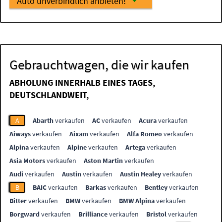
Auto unverbindlich anbieten!
Gebrauchtwagen, die wir kaufen
ABHOLUNG INNERHALB EINES TAGES,
DEUTSCHLANDWEIT,
A
Abarth
verkaufen
AC
verkaufen
Acura
verkaufen
Aiways
verkaufen
Aixam
verkaufen
Alfa Romeo
verkaufen
Alpina
verkaufen
Alpine
verkaufen
Artega
verkaufen
Asia Motors
verkaufen
Aston Martin
verkaufen
Audi
verkaufen
Austin
verkaufen
Austin Healey
verkaufen
B
BAIC
verkaufen
Barkas
verkaufen
Bentley
verkaufen
Bitter
verkaufen
BMW
verkaufen
BMW Alpina
verkaufen
Borgward
verkaufen
Brilliance
verkaufen
Bristol
verkaufen