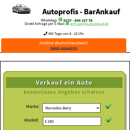
Autoprofis - BarAnkauf
WhatsApp:
0157 - 849 157 78
Direkt Anfrage per E-Mail:
anfrage@autoabkauf.de
365 Tage von 8 - 22 Uhr
Hotline deutschlandweit:
0800-0044333
Verkauf ein Auto
kostenloses
Angebot erhalten
Marke:
Modell: