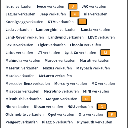
Isuzu
verkaufen
Iveco
verkaufen
J
JAC
verkaufen
Jaguar
verkaufen
Jeep
verkaufen
K
Kia
verkaufen
Koenigsegg
verkaufen
KTM
verkaufen
L
Lada
verkaufen
Lamborghini
verkaufen
Lancia
verkaufen
Land-Rover
verkaufen
Landwind
verkaufen
LEVC
verkaufen
Lexus
verkaufen
Ligier
verkaufen
Lincoln
verkaufen
Lotus
verkaufen
LTI
verkaufen
Lynk Co
verkaufen
M
Mahindra
verkaufen
Marcos
verkaufen
Maruti
verkaufen
Maserati
verkaufen
Maxus
verkaufen
Maybach
verkaufen
Mazda
verkaufen
McLaren
verkaufen
Mercedes-Benz
verkaufen
Mercury
verkaufen
MG
verkaufen
Microcar
verkaufen
Microlino
verkaufen
MINI
verkaufen
Mitsubishi
verkaufen
Morgan
verkaufen
N
Nio
verkaufen
Nissan
verkaufen
NSU
verkaufen
O
Oldsmobile
verkaufen
Opel
verkaufen
Ora
verkaufen
P
Peugeot
verkaufen
Piaggio
verkaufen
Plymouth
verkaufen