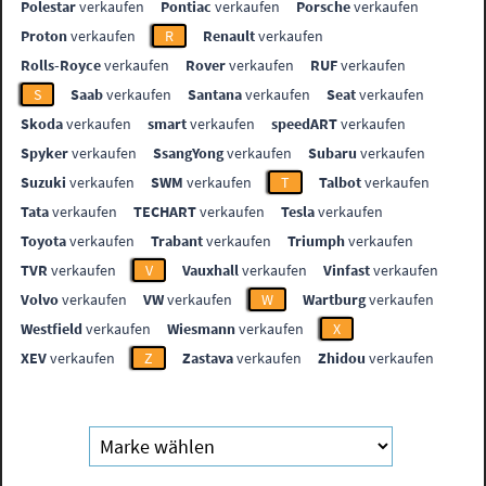
Polestar
verkaufen
Pontiac
verkaufen
Porsche
verkaufen
Proton
verkaufen
R
Renault
verkaufen
Rolls-Royce
verkaufen
Rover
verkaufen
RUF
verkaufen
S
Saab
verkaufen
Santana
verkaufen
Seat
verkaufen
Skoda
verkaufen
smart
verkaufen
speedART
verkaufen
Spyker
verkaufen
SsangYong
verkaufen
Subaru
verkaufen
Suzuki
verkaufen
SWM
verkaufen
T
Talbot
verkaufen
Tata
verkaufen
TECHART
verkaufen
Tesla
verkaufen
Toyota
verkaufen
Trabant
verkaufen
Triumph
verkaufen
TVR
verkaufen
V
Vauxhall
verkaufen
Vinfast
verkaufen
Volvo
verkaufen
VW
verkaufen
W
Wartburg
verkaufen
Westfield
verkaufen
Wiesmann
verkaufen
X
XEV
verkaufen
Z
Zastava
verkaufen
Zhidou
verkaufen