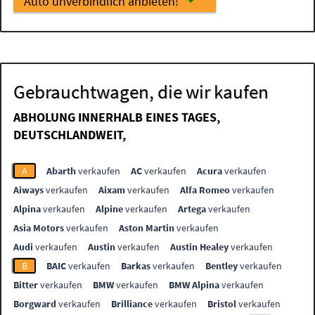
Auto unverbindlich anbieten!
Gebrauchtwagen, die wir kaufen
ABHOLUNG INNERHALB EINES TAGES,
DEUTSCHLANDWEIT,
A
Abarth
verkaufen
AC
verkaufen
Acura
verkaufen
Aiways
verkaufen
Aixam
verkaufen
Alfa Romeo
verkaufen
Alpina
verkaufen
Alpine
verkaufen
Artega
verkaufen
Asia Motors
verkaufen
Aston Martin
verkaufen
Audi
verkaufen
Austin
verkaufen
Austin Healey
verkaufen
B
BAIC
verkaufen
Barkas
verkaufen
Bentley
verkaufen
Bitter
verkaufen
BMW
verkaufen
BMW Alpina
verkaufen
Borgward
verkaufen
Brilliance
verkaufen
Bristol
verkaufen