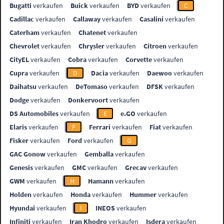
Bugatti
verkaufen
Buick
verkaufen
BYD
verkaufen
C
Cadillac
verkaufen
Callaway
verkaufen
Casalini
verkaufen
Caterham
verkaufen
Chatenet
verkaufen
Chevrolet
verkaufen
Chrysler
verkaufen
Citroen
verkaufen
CityEL
verkaufen
Cobra
verkaufen
Corvette
verkaufen
Cupra
verkaufen
D
Dacia
verkaufen
Daewoo
verkaufen
Daihatsu
verkaufen
DeTomaso
verkaufen
DFSK
verkaufen
Dodge
verkaufen
Donkervoort
verkaufen
DS Automobiles
verkaufen
E
e.GO
verkaufen
Elaris
verkaufen
F
Ferrari
verkaufen
Fiat
verkaufen
Fisker
verkaufen
Ford
verkaufen
G
GAC Gonow
verkaufen
Gemballa
verkaufen
Genesis
verkaufen
GMC
verkaufen
Grecav
verkaufen
GWM
verkaufen
H
Hamann
verkaufen
Holden
verkaufen
Honda
verkaufen
Hummer
verkaufen
Hyundai
verkaufen
I
INEOS
verkaufen
Infiniti
verkaufen
Iran Khodro
verkaufen
Isdera
verkaufen