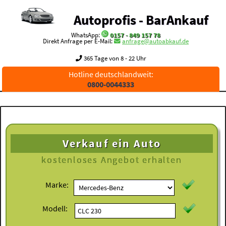
Autoprofis - BarAnkauf
WhatsApp:
0157 - 849 157 78
Direkt Anfrage per E-Mail:
anfrage@autoabkauf.de
365 Tage von 8 - 22 Uhr
Hotline deutschlandweit:
0800-0044333
Verkauf ein Auto
kostenloses
Angebot erhalten
Marke:
Modell: