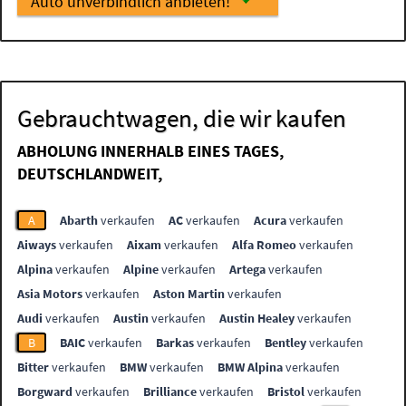
Auto unverbindlich anbieten!
Gebrauchtwagen, die wir kaufen
ABHOLUNG INNERHALB EINES TAGES,
DEUTSCHLANDWEIT,
A
Abarth
verkaufen
AC
verkaufen
Acura
verkaufen
Aiways
verkaufen
Aixam
verkaufen
Alfa Romeo
verkaufen
Alpina
verkaufen
Alpine
verkaufen
Artega
verkaufen
Asia Motors
verkaufen
Aston Martin
verkaufen
Audi
verkaufen
Austin
verkaufen
Austin Healey
verkaufen
B
BAIC
verkaufen
Barkas
verkaufen
Bentley
verkaufen
Bitter
verkaufen
BMW
verkaufen
BMW Alpina
verkaufen
Borgward
verkaufen
Brilliance
verkaufen
Bristol
verkaufen