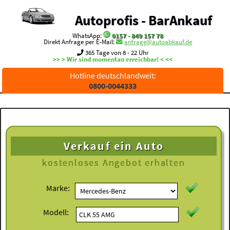
Autoprofis - BarAnkauf
WhatsApp:
0157 - 849 157 78
Direkt Anfrage per E-Mail:
anfrage@autoabkauf.de
365 Tage von 8 - 22 Uhr
>> > Wir sind momentan erreichbar! < <<
Hotline deutschlandweit:
0800-0044333
Verkauf ein Auto
kostenloses
Angebot erhalten
Marke:
Modell: