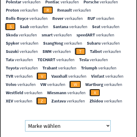
Polestar
verkaufen
Pontiac
verkaufen
Porsche
verkaufen
Proton
verkaufen
R
Renault
verkaufen
Rolls-Royce
verkaufen
Rover
verkaufen
RUF
verkaufen
S
Saab
verkaufen
Santana
verkaufen
Seat
verkaufen
Skoda
verkaufen
smart
verkaufen
speedART
verkaufen
Spyker
verkaufen
SsangYong
verkaufen
Subaru
verkaufen
Suzuki
verkaufen
SWM
verkaufen
T
Talbot
verkaufen
Tata
verkaufen
TECHART
verkaufen
Tesla
verkaufen
Toyota
verkaufen
Trabant
verkaufen
Triumph
verkaufen
TVR
verkaufen
V
Vauxhall
verkaufen
Vinfast
verkaufen
Volvo
verkaufen
VW
verkaufen
W
Wartburg
verkaufen
Westfield
verkaufen
Wiesmann
verkaufen
X
XEV
verkaufen
Z
Zastava
verkaufen
Zhidou
verkaufen