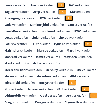
Isuzu
verkaufen
Iveco
verkaufen
J
JAC
verkaufen
Jaguar
verkaufen
Jeep
verkaufen
K
Kia
verkaufen
Koenigsegg
verkaufen
KTM
verkaufen
L
Lada
verkaufen
Lamborghini
verkaufen
Lancia
verkaufen
Land-Rover
verkaufen
Landwind
verkaufen
LEVC
verkaufen
Lexus
verkaufen
Ligier
verkaufen
Lincoln
verkaufen
Lotus
verkaufen
LTI
verkaufen
Lynk Co
verkaufen
M
Mahindra
verkaufen
Marcos
verkaufen
Maruti
verkaufen
Maserati
verkaufen
Maxus
verkaufen
Maybach
verkaufen
Mazda
verkaufen
McLaren
verkaufen
Mercedes-Benz
verkaufen
Mercury
verkaufen
MG
verkaufen
Microcar
verkaufen
Microlino
verkaufen
MINI
verkaufen
Mitsubishi
verkaufen
Morgan
verkaufen
N
Nio
verkaufen
Nissan
verkaufen
NSU
verkaufen
O
Oldsmobile
verkaufen
Opel
verkaufen
Ora
verkaufen
P
Peugeot
verkaufen
Piaggio
verkaufen
Plymouth
verkaufen