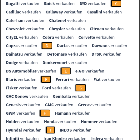
Bugatti
verkaufen
Buick
verkaufen
BYD
verkaufen
C
Cadillac
verkaufen
Callaway
verkaufen
Casalini
verkaufen
Caterham
verkaufen
Chatenet
verkaufen
Chevrolet
verkaufen
Chrysler
verkaufen
Citroen
verkaufen
CityEL
verkaufen
Cobra
verkaufen
Corvette
verkaufen
Cupra
verkaufen
D
Dacia
verkaufen
Daewoo
verkaufen
Daihatsu
verkaufen
DeTomaso
verkaufen
DFSK
verkaufen
Dodge
verkaufen
Donkervoort
verkaufen
DS Automobiles
verkaufen
E
e.GO
verkaufen
Elaris
verkaufen
F
Ferrari
verkaufen
Fiat
verkaufen
Fisker
verkaufen
Ford
verkaufen
G
GAC Gonow
verkaufen
Gemballa
verkaufen
Genesis
verkaufen
GMC
verkaufen
Grecav
verkaufen
GWM
verkaufen
H
Hamann
verkaufen
Holden
verkaufen
Honda
verkaufen
Hummer
verkaufen
Hyundai
verkaufen
I
INEOS
verkaufen
Infiniti
verkaufen
Iran Khodro
verkaufen
Isdera
verkaufen