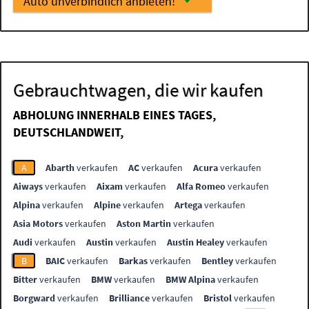
Auto unverbindlich anbieten!
Gebrauchtwagen, die wir kaufen
ABHOLUNG INNERHALB EINES TAGES,
DEUTSCHLANDWEIT,
A
Abarth
verkaufen
AC
verkaufen
Acura
verkaufen
Aiways
verkaufen
Aixam
verkaufen
Alfa Romeo
verkaufen
Alpina
verkaufen
Alpine
verkaufen
Artega
verkaufen
Asia Motors
verkaufen
Aston Martin
verkaufen
Audi
verkaufen
Austin
verkaufen
Austin Healey
verkaufen
B
BAIC
verkaufen
Barkas
verkaufen
Bentley
verkaufen
Bitter
verkaufen
BMW
verkaufen
BMW Alpina
verkaufen
Borgward
verkaufen
Brilliance
verkaufen
Bristol
verkaufen