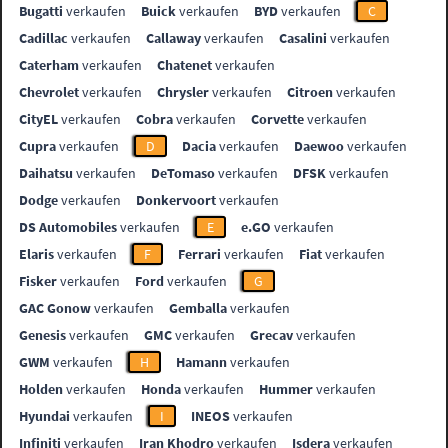
Bugatti
verkaufen
Buick
verkaufen
BYD
verkaufen
C
Cadillac
verkaufen
Callaway
verkaufen
Casalini
verkaufen
Caterham
verkaufen
Chatenet
verkaufen
Chevrolet
verkaufen
Chrysler
verkaufen
Citroen
verkaufen
CityEL
verkaufen
Cobra
verkaufen
Corvette
verkaufen
Cupra
verkaufen
D
Dacia
verkaufen
Daewoo
verkaufen
Daihatsu
verkaufen
DeTomaso
verkaufen
DFSK
verkaufen
Dodge
verkaufen
Donkervoort
verkaufen
DS Automobiles
verkaufen
E
e.GO
verkaufen
Elaris
verkaufen
F
Ferrari
verkaufen
Fiat
verkaufen
Fisker
verkaufen
Ford
verkaufen
G
GAC Gonow
verkaufen
Gemballa
verkaufen
Genesis
verkaufen
GMC
verkaufen
Grecav
verkaufen
GWM
verkaufen
H
Hamann
verkaufen
Holden
verkaufen
Honda
verkaufen
Hummer
verkaufen
Hyundai
verkaufen
I
INEOS
verkaufen
Infiniti
verkaufen
Iran Khodro
verkaufen
Isdera
verkaufen