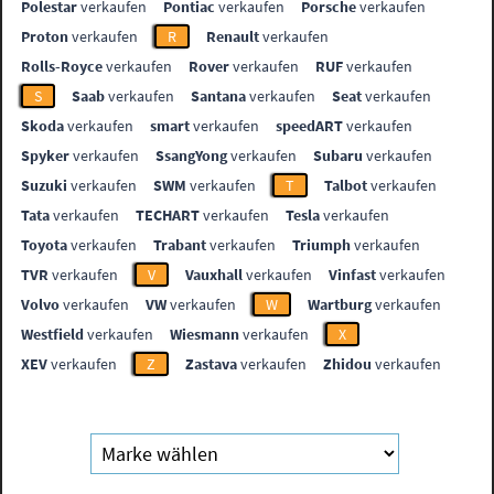
Polestar
verkaufen
Pontiac
verkaufen
Porsche
verkaufen
Proton
verkaufen
R
Renault
verkaufen
Rolls-Royce
verkaufen
Rover
verkaufen
RUF
verkaufen
S
Saab
verkaufen
Santana
verkaufen
Seat
verkaufen
Skoda
verkaufen
smart
verkaufen
speedART
verkaufen
Spyker
verkaufen
SsangYong
verkaufen
Subaru
verkaufen
Suzuki
verkaufen
SWM
verkaufen
T
Talbot
verkaufen
Tata
verkaufen
TECHART
verkaufen
Tesla
verkaufen
Toyota
verkaufen
Trabant
verkaufen
Triumph
verkaufen
TVR
verkaufen
V
Vauxhall
verkaufen
Vinfast
verkaufen
Volvo
verkaufen
VW
verkaufen
W
Wartburg
verkaufen
Westfield
verkaufen
Wiesmann
verkaufen
X
XEV
verkaufen
Z
Zastava
verkaufen
Zhidou
verkaufen