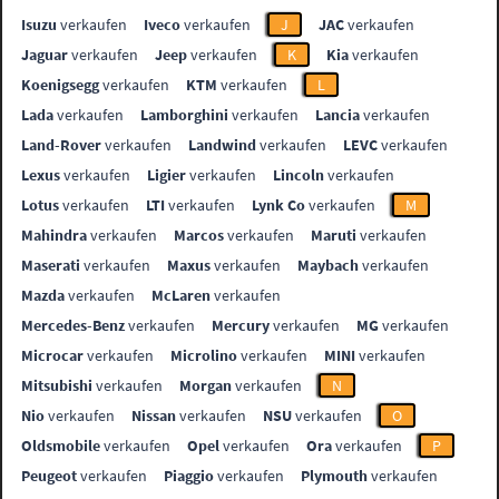
Isuzu
verkaufen
Iveco
verkaufen
J
JAC
verkaufen
Jaguar
verkaufen
Jeep
verkaufen
K
Kia
verkaufen
Koenigsegg
verkaufen
KTM
verkaufen
L
Lada
verkaufen
Lamborghini
verkaufen
Lancia
verkaufen
Land-Rover
verkaufen
Landwind
verkaufen
LEVC
verkaufen
Lexus
verkaufen
Ligier
verkaufen
Lincoln
verkaufen
Lotus
verkaufen
LTI
verkaufen
Lynk Co
verkaufen
M
Mahindra
verkaufen
Marcos
verkaufen
Maruti
verkaufen
Maserati
verkaufen
Maxus
verkaufen
Maybach
verkaufen
Mazda
verkaufen
McLaren
verkaufen
Mercedes-Benz
verkaufen
Mercury
verkaufen
MG
verkaufen
Microcar
verkaufen
Microlino
verkaufen
MINI
verkaufen
Mitsubishi
verkaufen
Morgan
verkaufen
N
Nio
verkaufen
Nissan
verkaufen
NSU
verkaufen
O
Oldsmobile
verkaufen
Opel
verkaufen
Ora
verkaufen
P
Peugeot
verkaufen
Piaggio
verkaufen
Plymouth
verkaufen