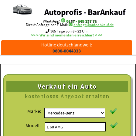
Autoprofis - BarAnkauf
WhatsApp:
0157 - 849 157 78
Direkt Anfrage per E-Mail:
anfrage@autoabkauf.de
365 Tage von 8 - 22 Uhr
>> > Wir sind momentan erreichbar! < <<
Hotline deutschlandweit:
0800-0044333
Verkauf ein Auto
kostenloses
Angebot erhalten
Marke:
Modell: