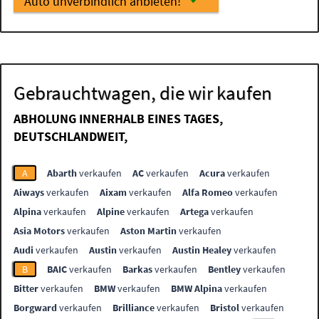
Auto unverbindlich anbieten!
Gebrauchtwagen, die wir kaufen
ABHOLUNG INNERHALB EINES TAGES,
DEUTSCHLANDWEIT,
A
Abarth
verkaufen
AC
verkaufen
Acura
verkaufen
Aiways
verkaufen
Aixam
verkaufen
Alfa Romeo
verkaufen
Alpina
verkaufen
Alpine
verkaufen
Artega
verkaufen
Asia Motors
verkaufen
Aston Martin
verkaufen
Audi
verkaufen
Austin
verkaufen
Austin Healey
verkaufen
B
BAIC
verkaufen
Barkas
verkaufen
Bentley
verkaufen
Bitter
verkaufen
BMW
verkaufen
BMW Alpina
verkaufen
Borgward
verkaufen
Brilliance
verkaufen
Bristol
verkaufen