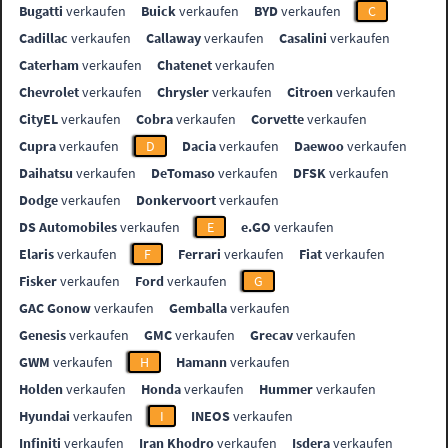
Bugatti
verkaufen
Buick
verkaufen
BYD
verkaufen
C
Cadillac
verkaufen
Callaway
verkaufen
Casalini
verkaufen
Caterham
verkaufen
Chatenet
verkaufen
Chevrolet
verkaufen
Chrysler
verkaufen
Citroen
verkaufen
CityEL
verkaufen
Cobra
verkaufen
Corvette
verkaufen
Cupra
verkaufen
D
Dacia
verkaufen
Daewoo
verkaufen
Daihatsu
verkaufen
DeTomaso
verkaufen
DFSK
verkaufen
Dodge
verkaufen
Donkervoort
verkaufen
DS Automobiles
verkaufen
E
e.GO
verkaufen
Elaris
verkaufen
F
Ferrari
verkaufen
Fiat
verkaufen
Fisker
verkaufen
Ford
verkaufen
G
GAC Gonow
verkaufen
Gemballa
verkaufen
Genesis
verkaufen
GMC
verkaufen
Grecav
verkaufen
GWM
verkaufen
H
Hamann
verkaufen
Holden
verkaufen
Honda
verkaufen
Hummer
verkaufen
Hyundai
verkaufen
I
INEOS
verkaufen
Infiniti
verkaufen
Iran Khodro
verkaufen
Isdera
verkaufen