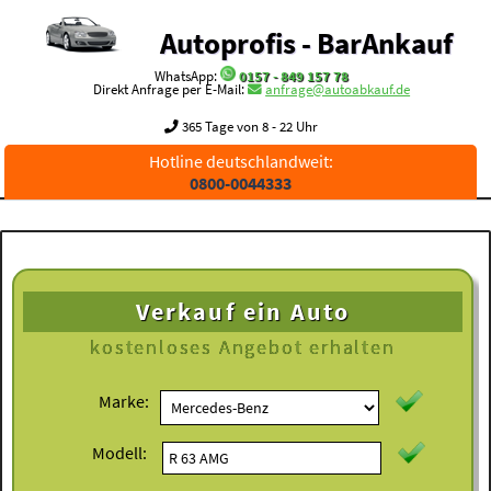
Autoprofis - BarAnkauf
WhatsApp:
0157 - 849 157 78
Direkt Anfrage per E-Mail:
anfrage@autoabkauf.de
365 Tage von 8 - 22 Uhr
Hotline deutschlandweit:
0800-0044333
Verkauf ein Auto
kostenloses
Angebot erhalten
Marke:
Modell: