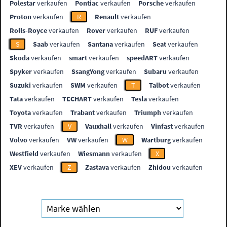
Polestar
verkaufen
Pontiac
verkaufen
Porsche
verkaufen
Proton
verkaufen
R
Renault
verkaufen
Rolls-Royce
verkaufen
Rover
verkaufen
RUF
verkaufen
S
Saab
verkaufen
Santana
verkaufen
Seat
verkaufen
Skoda
verkaufen
smart
verkaufen
speedART
verkaufen
Spyker
verkaufen
SsangYong
verkaufen
Subaru
verkaufen
Suzuki
verkaufen
SWM
verkaufen
T
Talbot
verkaufen
Tata
verkaufen
TECHART
verkaufen
Tesla
verkaufen
Toyota
verkaufen
Trabant
verkaufen
Triumph
verkaufen
TVR
verkaufen
V
Vauxhall
verkaufen
Vinfast
verkaufen
Volvo
verkaufen
VW
verkaufen
W
Wartburg
verkaufen
Westfield
verkaufen
Wiesmann
verkaufen
X
XEV
verkaufen
Z
Zastava
verkaufen
Zhidou
verkaufen