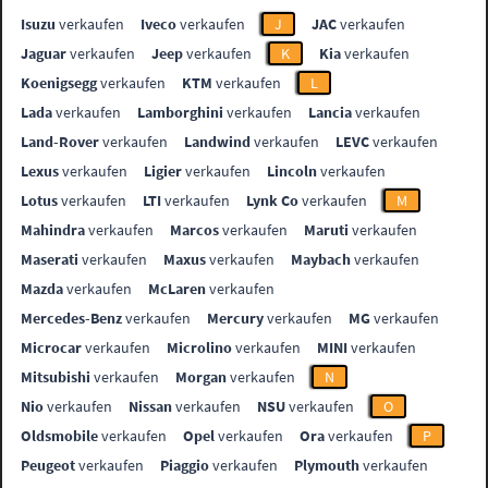
Isuzu
verkaufen
Iveco
verkaufen
J
JAC
verkaufen
Jaguar
verkaufen
Jeep
verkaufen
K
Kia
verkaufen
Koenigsegg
verkaufen
KTM
verkaufen
L
Lada
verkaufen
Lamborghini
verkaufen
Lancia
verkaufen
Land-Rover
verkaufen
Landwind
verkaufen
LEVC
verkaufen
Lexus
verkaufen
Ligier
verkaufen
Lincoln
verkaufen
Lotus
verkaufen
LTI
verkaufen
Lynk Co
verkaufen
M
Mahindra
verkaufen
Marcos
verkaufen
Maruti
verkaufen
Maserati
verkaufen
Maxus
verkaufen
Maybach
verkaufen
Mazda
verkaufen
McLaren
verkaufen
Mercedes-Benz
verkaufen
Mercury
verkaufen
MG
verkaufen
Microcar
verkaufen
Microlino
verkaufen
MINI
verkaufen
Mitsubishi
verkaufen
Morgan
verkaufen
N
Nio
verkaufen
Nissan
verkaufen
NSU
verkaufen
O
Oldsmobile
verkaufen
Opel
verkaufen
Ora
verkaufen
P
Peugeot
verkaufen
Piaggio
verkaufen
Plymouth
verkaufen