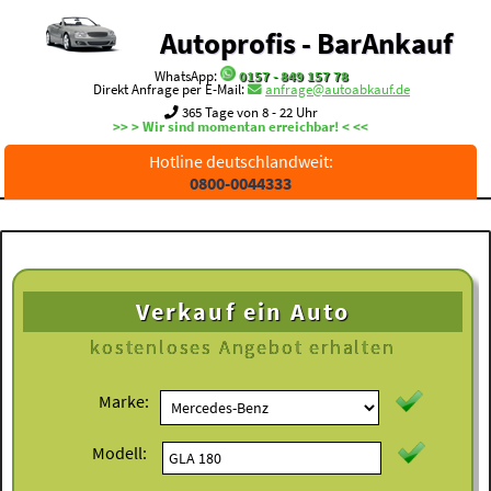
Autoprofis - BarAnkauf
WhatsApp:
0157 - 849 157 78
Direkt Anfrage per E-Mail:
anfrage@autoabkauf.de
365 Tage von 8 - 22 Uhr
>> > Wir sind momentan erreichbar! < <<
Hotline deutschlandweit:
0800-0044333
Verkauf ein Auto
kostenloses
Angebot erhalten
Marke:
Modell: