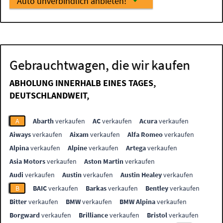
Auto unverbindlich anbieten!
Gebrauchtwagen, die wir kaufen
ABHOLUNG INNERHALB EINES TAGES,
DEUTSCHLANDWEIT,
A
Abarth
verkaufen
AC
verkaufen
Acura
verkaufen
Aiways
verkaufen
Aixam
verkaufen
Alfa Romeo
verkaufen
Alpina
verkaufen
Alpine
verkaufen
Artega
verkaufen
Asia Motors
verkaufen
Aston Martin
verkaufen
Audi
verkaufen
Austin
verkaufen
Austin Healey
verkaufen
B
BAIC
verkaufen
Barkas
verkaufen
Bentley
verkaufen
Bitter
verkaufen
BMW
verkaufen
BMW Alpina
verkaufen
Borgward
verkaufen
Brilliance
verkaufen
Bristol
verkaufen