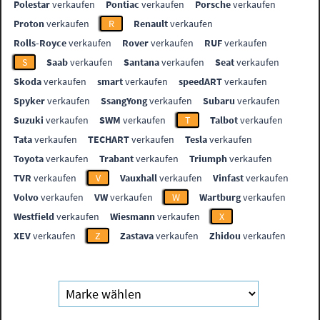
Polestar
verkaufen
Pontiac
verkaufen
Porsche
verkaufen
Proton
verkaufen
R
Renault
verkaufen
Rolls-Royce
verkaufen
Rover
verkaufen
RUF
verkaufen
S
Saab
verkaufen
Santana
verkaufen
Seat
verkaufen
Skoda
verkaufen
smart
verkaufen
speedART
verkaufen
Spyker
verkaufen
SsangYong
verkaufen
Subaru
verkaufen
Suzuki
verkaufen
SWM
verkaufen
T
Talbot
verkaufen
Tata
verkaufen
TECHART
verkaufen
Tesla
verkaufen
Toyota
verkaufen
Trabant
verkaufen
Triumph
verkaufen
TVR
verkaufen
V
Vauxhall
verkaufen
Vinfast
verkaufen
Volvo
verkaufen
VW
verkaufen
W
Wartburg
verkaufen
Westfield
verkaufen
Wiesmann
verkaufen
X
XEV
verkaufen
Z
Zastava
verkaufen
Zhidou
verkaufen