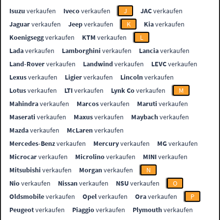
Isuzu
verkaufen
Iveco
verkaufen
J
JAC
verkaufen
Jaguar
verkaufen
Jeep
verkaufen
K
Kia
verkaufen
Koenigsegg
verkaufen
KTM
verkaufen
L
Lada
verkaufen
Lamborghini
verkaufen
Lancia
verkaufen
Land-Rover
verkaufen
Landwind
verkaufen
LEVC
verkaufen
Lexus
verkaufen
Ligier
verkaufen
Lincoln
verkaufen
Lotus
verkaufen
LTI
verkaufen
Lynk Co
verkaufen
M
Mahindra
verkaufen
Marcos
verkaufen
Maruti
verkaufen
Maserati
verkaufen
Maxus
verkaufen
Maybach
verkaufen
Mazda
verkaufen
McLaren
verkaufen
Mercedes-Benz
verkaufen
Mercury
verkaufen
MG
verkaufen
Microcar
verkaufen
Microlino
verkaufen
MINI
verkaufen
Mitsubishi
verkaufen
Morgan
verkaufen
N
Nio
verkaufen
Nissan
verkaufen
NSU
verkaufen
O
Oldsmobile
verkaufen
Opel
verkaufen
Ora
verkaufen
P
Peugeot
verkaufen
Piaggio
verkaufen
Plymouth
verkaufen