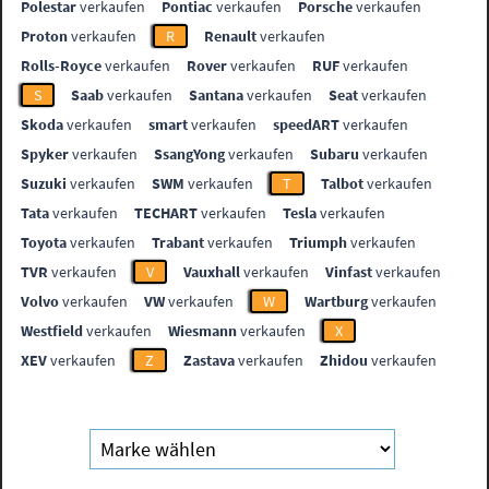
Polestar
verkaufen
Pontiac
verkaufen
Porsche
verkaufen
Proton
verkaufen
R
Renault
verkaufen
Rolls-Royce
verkaufen
Rover
verkaufen
RUF
verkaufen
S
Saab
verkaufen
Santana
verkaufen
Seat
verkaufen
Skoda
verkaufen
smart
verkaufen
speedART
verkaufen
Spyker
verkaufen
SsangYong
verkaufen
Subaru
verkaufen
Suzuki
verkaufen
SWM
verkaufen
T
Talbot
verkaufen
Tata
verkaufen
TECHART
verkaufen
Tesla
verkaufen
Toyota
verkaufen
Trabant
verkaufen
Triumph
verkaufen
TVR
verkaufen
V
Vauxhall
verkaufen
Vinfast
verkaufen
Volvo
verkaufen
VW
verkaufen
W
Wartburg
verkaufen
Westfield
verkaufen
Wiesmann
verkaufen
X
XEV
verkaufen
Z
Zastava
verkaufen
Zhidou
verkaufen