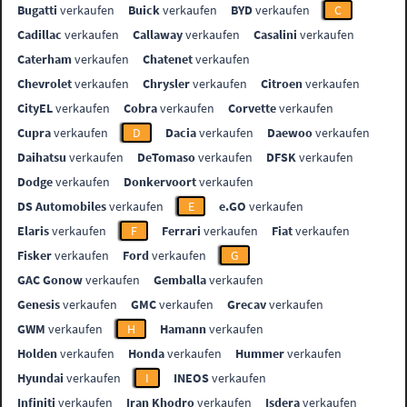
Bugatti
verkaufen
Buick
verkaufen
BYD
verkaufen
C
Cadillac
verkaufen
Callaway
verkaufen
Casalini
verkaufen
Caterham
verkaufen
Chatenet
verkaufen
Chevrolet
verkaufen
Chrysler
verkaufen
Citroen
verkaufen
CityEL
verkaufen
Cobra
verkaufen
Corvette
verkaufen
Cupra
verkaufen
D
Dacia
verkaufen
Daewoo
verkaufen
Daihatsu
verkaufen
DeTomaso
verkaufen
DFSK
verkaufen
Dodge
verkaufen
Donkervoort
verkaufen
DS Automobiles
verkaufen
E
e.GO
verkaufen
Elaris
verkaufen
F
Ferrari
verkaufen
Fiat
verkaufen
Fisker
verkaufen
Ford
verkaufen
G
GAC Gonow
verkaufen
Gemballa
verkaufen
Genesis
verkaufen
GMC
verkaufen
Grecav
verkaufen
GWM
verkaufen
H
Hamann
verkaufen
Holden
verkaufen
Honda
verkaufen
Hummer
verkaufen
Hyundai
verkaufen
I
INEOS
verkaufen
Infiniti
verkaufen
Iran Khodro
verkaufen
Isdera
verkaufen