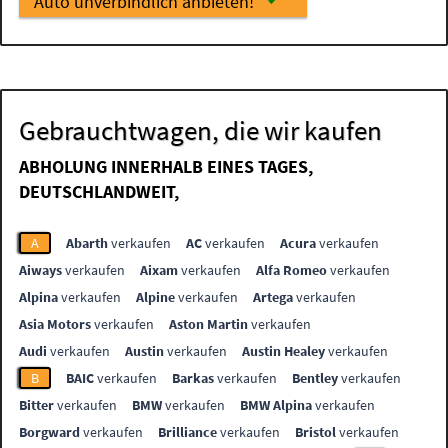
Auto unverbindlich anbieten!
Gebrauchtwagen, die wir kaufen
ABHOLUNG INNERHALB EINES TAGES,
DEUTSCHLANDWEIT,
A
Abarth
verkaufen
AC
verkaufen
Acura
verkaufen
Aiways
verkaufen
Aixam
verkaufen
Alfa Romeo
verkaufen
Alpina
verkaufen
Alpine
verkaufen
Artega
verkaufen
Asia Motors
verkaufen
Aston Martin
verkaufen
Audi
verkaufen
Austin
verkaufen
Austin Healey
verkaufen
B
BAIC
verkaufen
Barkas
verkaufen
Bentley
verkaufen
Bitter
verkaufen
BMW
verkaufen
BMW Alpina
verkaufen
Borgward
verkaufen
Brilliance
verkaufen
Bristol
verkaufen