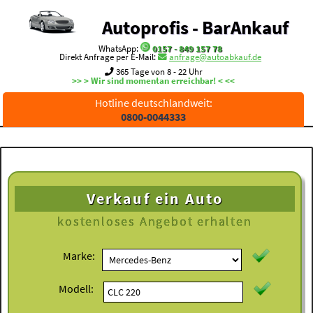
Autoprofis - BarAnkauf
WhatsApp:
0157 - 849 157 78
Direkt Anfrage per E-Mail:
anfrage@autoabkauf.de
365 Tage von 8 - 22 Uhr
>> > Wir sind momentan erreichbar! < <<
Hotline deutschlandweit:
0800-0044333
Verkauf ein Auto
kostenloses
Angebot erhalten
Marke:
Modell: