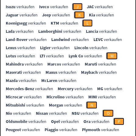
Isuzu
verkaufen
Iveco
verkaufen
J
JAC
verkaufen
Jaguar
verkaufen
Jeep
verkaufen
K
Kia
verkaufen
Koenigsegg
verkaufen
KTM
verkaufen
L
Lada
verkaufen
Lamborghini
verkaufen
Lancia
verkaufen
Land-Rover
verkaufen
Landwind
verkaufen
LEVC
verkaufen
Lexus
verkaufen
Ligier
verkaufen
Lincoln
verkaufen
Lotus
verkaufen
LTI
verkaufen
Lynk Co
verkaufen
M
Mahindra
verkaufen
Marcos
verkaufen
Maruti
verkaufen
Maserati
verkaufen
Maxus
verkaufen
Maybach
verkaufen
Mazda
verkaufen
McLaren
verkaufen
Mercedes-Benz
verkaufen
Mercury
verkaufen
MG
verkaufen
Microcar
verkaufen
Microlino
verkaufen
MINI
verkaufen
Mitsubishi
verkaufen
Morgan
verkaufen
N
Nio
verkaufen
Nissan
verkaufen
NSU
verkaufen
O
Oldsmobile
verkaufen
Opel
verkaufen
Ora
verkaufen
P
Peugeot
verkaufen
Piaggio
verkaufen
Plymouth
verkaufen