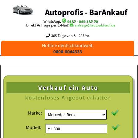
Autoprofis - BarAnkauf
WhatsApp:
0157 - 849 157 78
Direkt Anfrage per E-Mail:
anfrage@autoabkauf.de
365 Tage von 8 - 22 Uhr
Hotline deutschlandweit:
0800-0044333
Verkauf ein Auto
kostenloses
Angebot erhalten
Marke:
Modell: