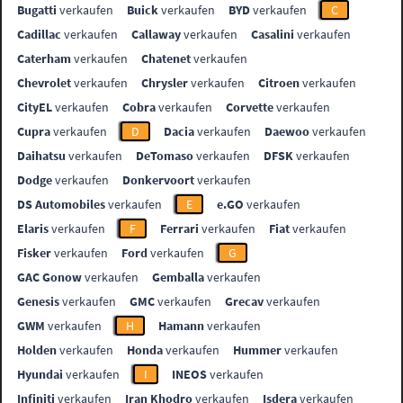
Bugatti
verkaufen
Buick
verkaufen
BYD
verkaufen
C
Cadillac
verkaufen
Callaway
verkaufen
Casalini
verkaufen
Caterham
verkaufen
Chatenet
verkaufen
Chevrolet
verkaufen
Chrysler
verkaufen
Citroen
verkaufen
CityEL
verkaufen
Cobra
verkaufen
Corvette
verkaufen
Cupra
verkaufen
D
Dacia
verkaufen
Daewoo
verkaufen
Daihatsu
verkaufen
DeTomaso
verkaufen
DFSK
verkaufen
Dodge
verkaufen
Donkervoort
verkaufen
DS Automobiles
verkaufen
E
e.GO
verkaufen
Elaris
verkaufen
F
Ferrari
verkaufen
Fiat
verkaufen
Fisker
verkaufen
Ford
verkaufen
G
GAC Gonow
verkaufen
Gemballa
verkaufen
Genesis
verkaufen
GMC
verkaufen
Grecav
verkaufen
GWM
verkaufen
H
Hamann
verkaufen
Holden
verkaufen
Honda
verkaufen
Hummer
verkaufen
Hyundai
verkaufen
I
INEOS
verkaufen
Infiniti
verkaufen
Iran Khodro
verkaufen
Isdera
verkaufen