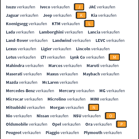
Isuzu
verkaufen
Iveco
verkaufen
J
JAC
verkaufen
Jaguar
verkaufen
Jeep
verkaufen
K
Kia
verkaufen
Koenigsegg
verkaufen
KTM
verkaufen
L
Lada
verkaufen
Lamborghini
verkaufen
Lancia
verkaufen
Land-Rover
verkaufen
Landwind
verkaufen
LEVC
verkaufen
Lexus
verkaufen
Ligier
verkaufen
Lincoln
verkaufen
Lotus
verkaufen
LTI
verkaufen
Lynk Co
verkaufen
M
Mahindra
verkaufen
Marcos
verkaufen
Maruti
verkaufen
Maserati
verkaufen
Maxus
verkaufen
Maybach
verkaufen
Mazda
verkaufen
McLaren
verkaufen
Mercedes-Benz
verkaufen
Mercury
verkaufen
MG
verkaufen
Microcar
verkaufen
Microlino
verkaufen
MINI
verkaufen
Mitsubishi
verkaufen
Morgan
verkaufen
N
Nio
verkaufen
Nissan
verkaufen
NSU
verkaufen
O
Oldsmobile
verkaufen
Opel
verkaufen
Ora
verkaufen
P
Peugeot
verkaufen
Piaggio
verkaufen
Plymouth
verkaufen