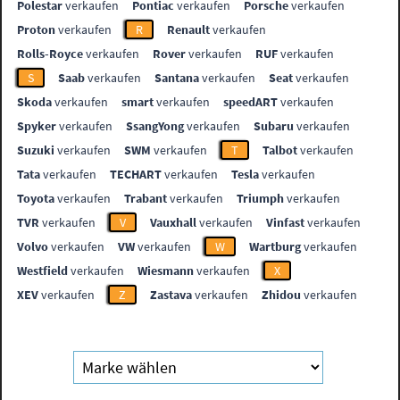
Polestar
verkaufen
Pontiac
verkaufen
Porsche
verkaufen
Proton
verkaufen
R
Renault
verkaufen
Rolls-Royce
verkaufen
Rover
verkaufen
RUF
verkaufen
S
Saab
verkaufen
Santana
verkaufen
Seat
verkaufen
Skoda
verkaufen
smart
verkaufen
speedART
verkaufen
Spyker
verkaufen
SsangYong
verkaufen
Subaru
verkaufen
Suzuki
verkaufen
SWM
verkaufen
T
Talbot
verkaufen
Tata
verkaufen
TECHART
verkaufen
Tesla
verkaufen
Toyota
verkaufen
Trabant
verkaufen
Triumph
verkaufen
TVR
verkaufen
V
Vauxhall
verkaufen
Vinfast
verkaufen
Volvo
verkaufen
VW
verkaufen
W
Wartburg
verkaufen
Westfield
verkaufen
Wiesmann
verkaufen
X
XEV
verkaufen
Z
Zastava
verkaufen
Zhidou
verkaufen