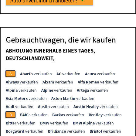
Auto unverbindlich anbieten!
Gebrauchtwagen, die wir kaufen
ABHOLUNG INNERHALB EINES TAGES,
DEUTSCHLANDWEIT,
A
Abarth
verkaufen
AC
verkaufen
Acura
verkaufen
Aiways
verkaufen
Aixam
verkaufen
Alfa Romeo
verkaufen
Alpina
verkaufen
Alpine
verkaufen
Artega
verkaufen
Asia Motors
verkaufen
Aston Martin
verkaufen
Audi
verkaufen
Austin
verkaufen
Austin Healey
verkaufen
B
BAIC
verkaufen
Barkas
verkaufen
Bentley
verkaufen
Bitter
verkaufen
BMW
verkaufen
BMW Alpina
verkaufen
Borgward
verkaufen
Brilliance
verkaufen
Bristol
verkaufen