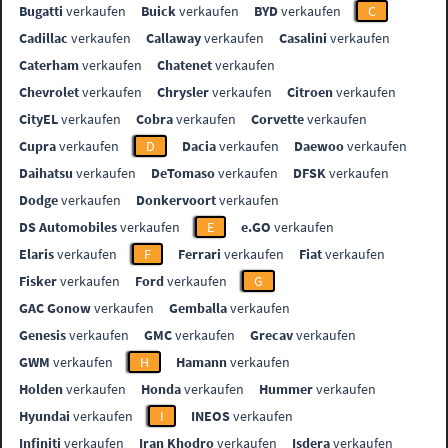
Bugatti
verkaufen
Buick
verkaufen
BYD
verkaufen
C
Cadillac
verkaufen
Callaway
verkaufen
Casalini
verkaufen
Caterham
verkaufen
Chatenet
verkaufen
Chevrolet
verkaufen
Chrysler
verkaufen
Citroen
verkaufen
CityEL
verkaufen
Cobra
verkaufen
Corvette
verkaufen
Cupra
verkaufen
D
Dacia
verkaufen
Daewoo
verkaufen
Daihatsu
verkaufen
DeTomaso
verkaufen
DFSK
verkaufen
Dodge
verkaufen
Donkervoort
verkaufen
DS Automobiles
verkaufen
E
e.GO
verkaufen
Elaris
verkaufen
F
Ferrari
verkaufen
Fiat
verkaufen
Fisker
verkaufen
Ford
verkaufen
G
GAC Gonow
verkaufen
Gemballa
verkaufen
Genesis
verkaufen
GMC
verkaufen
Grecav
verkaufen
GWM
verkaufen
H
Hamann
verkaufen
Holden
verkaufen
Honda
verkaufen
Hummer
verkaufen
Hyundai
verkaufen
I
INEOS
verkaufen
Infiniti
verkaufen
Iran Khodro
verkaufen
Isdera
verkaufen