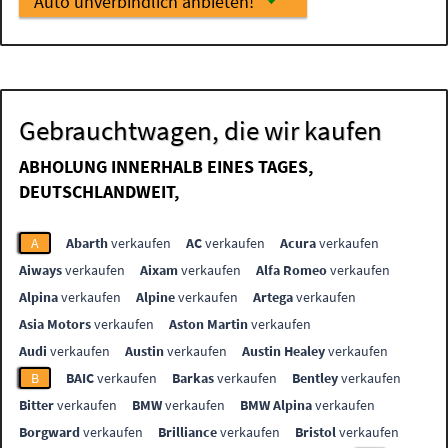
Auto unverbindlich anbieten!
Gebrauchtwagen, die wir kaufen
ABHOLUNG INNERHALB EINES TAGES,
DEUTSCHLANDWEIT,
A
Abarth
verkaufen
AC
verkaufen
Acura
verkaufen
Aiways
verkaufen
Aixam
verkaufen
Alfa Romeo
verkaufen
Alpina
verkaufen
Alpine
verkaufen
Artega
verkaufen
Asia Motors
verkaufen
Aston Martin
verkaufen
Audi
verkaufen
Austin
verkaufen
Austin Healey
verkaufen
B
BAIC
verkaufen
Barkas
verkaufen
Bentley
verkaufen
Bitter
verkaufen
BMW
verkaufen
BMW Alpina
verkaufen
Borgward
verkaufen
Brilliance
verkaufen
Bristol
verkaufen