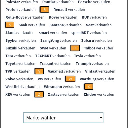
Polestar
verkaufen
Pontiac
verkaufen
Porsche
verkaufen
Proton
verkaufen
R
Renault
verkaufen
Rolls-Royce
verkaufen
Rover
verkaufen
RUF
verkaufen
S
Saab
verkaufen
Santana
verkaufen
Seat
verkaufen
Skoda
verkaufen
smart
verkaufen
speedART
verkaufen
Spyker
verkaufen
SsangYong
verkaufen
Subaru
verkaufen
Suzuki
verkaufen
SWM
verkaufen
T
Talbot
verkaufen
Tata
verkaufen
TECHART
verkaufen
Tesla
verkaufen
Toyota
verkaufen
Trabant
verkaufen
Triumph
verkaufen
TVR
verkaufen
V
Vauxhall
verkaufen
Vinfast
verkaufen
Volvo
verkaufen
VW
verkaufen
W
Wartburg
verkaufen
Westfield
verkaufen
Wiesmann
verkaufen
X
XEV
verkaufen
Z
Zastava
verkaufen
Zhidou
verkaufen