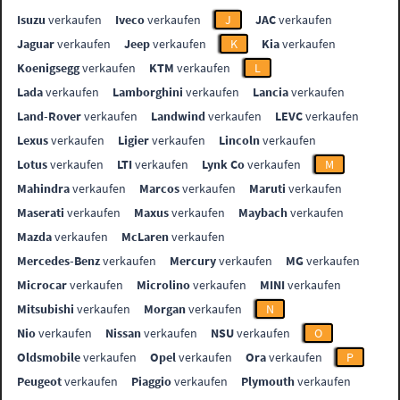
Isuzu
verkaufen
Iveco
verkaufen
J
JAC
verkaufen
Jaguar
verkaufen
Jeep
verkaufen
K
Kia
verkaufen
Koenigsegg
verkaufen
KTM
verkaufen
L
Lada
verkaufen
Lamborghini
verkaufen
Lancia
verkaufen
Land-Rover
verkaufen
Landwind
verkaufen
LEVC
verkaufen
Lexus
verkaufen
Ligier
verkaufen
Lincoln
verkaufen
Lotus
verkaufen
LTI
verkaufen
Lynk Co
verkaufen
M
Mahindra
verkaufen
Marcos
verkaufen
Maruti
verkaufen
Maserati
verkaufen
Maxus
verkaufen
Maybach
verkaufen
Mazda
verkaufen
McLaren
verkaufen
Mercedes-Benz
verkaufen
Mercury
verkaufen
MG
verkaufen
Microcar
verkaufen
Microlino
verkaufen
MINI
verkaufen
Mitsubishi
verkaufen
Morgan
verkaufen
N
Nio
verkaufen
Nissan
verkaufen
NSU
verkaufen
O
Oldsmobile
verkaufen
Opel
verkaufen
Ora
verkaufen
P
Peugeot
verkaufen
Piaggio
verkaufen
Plymouth
verkaufen