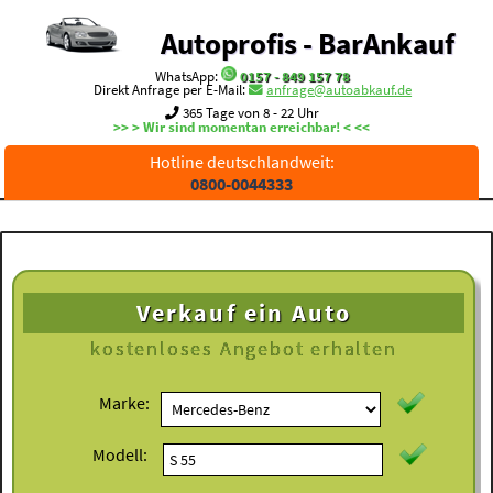
Autoprofis - BarAnkauf
WhatsApp:
0157 - 849 157 78
Direkt Anfrage per E-Mail:
anfrage@autoabkauf.de
365 Tage von 8 - 22 Uhr
>> > Wir sind momentan erreichbar! < <<
Hotline deutschlandweit:
0800-0044333
Verkauf ein Auto
kostenloses
Angebot erhalten
Marke:
Modell: