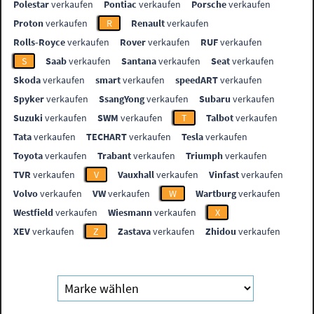
Polestar
verkaufen
Pontiac
verkaufen
Porsche
verkaufen
Proton
verkaufen
R
Renault
verkaufen
Rolls-Royce
verkaufen
Rover
verkaufen
RUF
verkaufen
S
Saab
verkaufen
Santana
verkaufen
Seat
verkaufen
Skoda
verkaufen
smart
verkaufen
speedART
verkaufen
Spyker
verkaufen
SsangYong
verkaufen
Subaru
verkaufen
Suzuki
verkaufen
SWM
verkaufen
T
Talbot
verkaufen
Tata
verkaufen
TECHART
verkaufen
Tesla
verkaufen
Toyota
verkaufen
Trabant
verkaufen
Triumph
verkaufen
TVR
verkaufen
V
Vauxhall
verkaufen
Vinfast
verkaufen
Volvo
verkaufen
VW
verkaufen
W
Wartburg
verkaufen
Westfield
verkaufen
Wiesmann
verkaufen
X
XEV
verkaufen
Z
Zastava
verkaufen
Zhidou
verkaufen