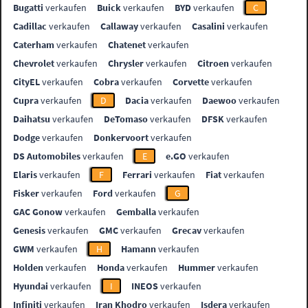
Bugatti
verkaufen
Buick
verkaufen
BYD
verkaufen
C
Cadillac
verkaufen
Callaway
verkaufen
Casalini
verkaufen
Caterham
verkaufen
Chatenet
verkaufen
Chevrolet
verkaufen
Chrysler
verkaufen
Citroen
verkaufen
CityEL
verkaufen
Cobra
verkaufen
Corvette
verkaufen
Cupra
verkaufen
D
Dacia
verkaufen
Daewoo
verkaufen
Daihatsu
verkaufen
DeTomaso
verkaufen
DFSK
verkaufen
Dodge
verkaufen
Donkervoort
verkaufen
DS Automobiles
verkaufen
E
e.GO
verkaufen
Elaris
verkaufen
F
Ferrari
verkaufen
Fiat
verkaufen
Fisker
verkaufen
Ford
verkaufen
G
GAC Gonow
verkaufen
Gemballa
verkaufen
Genesis
verkaufen
GMC
verkaufen
Grecav
verkaufen
GWM
verkaufen
H
Hamann
verkaufen
Holden
verkaufen
Honda
verkaufen
Hummer
verkaufen
Hyundai
verkaufen
I
INEOS
verkaufen
Infiniti
verkaufen
Iran Khodro
verkaufen
Isdera
verkaufen