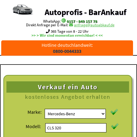
Autoprofis - BarAnkauf
WhatsApp:
0157 - 849 157 78
Direkt Anfrage per E-Mail:
anfrage@autoabkauf.de
365 Tage von 8 - 22 Uhr
>> > Wir sind momentan erreichbar! < <<
Hotline deutschlandweit:
0800-0044333
Verkauf ein Auto
kostenloses
Angebot erhalten
Marke:
Modell: