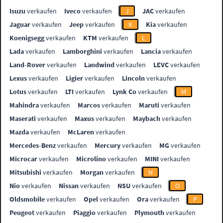
Isuzu
verkaufen
Iveco
verkaufen
J
JAC
verkaufen
Jaguar
verkaufen
Jeep
verkaufen
K
Kia
verkaufen
Koenigsegg
verkaufen
KTM
verkaufen
L
Lada
verkaufen
Lamborghini
verkaufen
Lancia
verkaufen
Land-Rover
verkaufen
Landwind
verkaufen
LEVC
verkaufen
Lexus
verkaufen
Ligier
verkaufen
Lincoln
verkaufen
Lotus
verkaufen
LTI
verkaufen
Lynk Co
verkaufen
M
Mahindra
verkaufen
Marcos
verkaufen
Maruti
verkaufen
Maserati
verkaufen
Maxus
verkaufen
Maybach
verkaufen
Mazda
verkaufen
McLaren
verkaufen
Mercedes-Benz
verkaufen
Mercury
verkaufen
MG
verkaufen
Microcar
verkaufen
Microlino
verkaufen
MINI
verkaufen
Mitsubishi
verkaufen
Morgan
verkaufen
N
Nio
verkaufen
Nissan
verkaufen
NSU
verkaufen
O
Oldsmobile
verkaufen
Opel
verkaufen
Ora
verkaufen
P
Peugeot
verkaufen
Piaggio
verkaufen
Plymouth
verkaufen