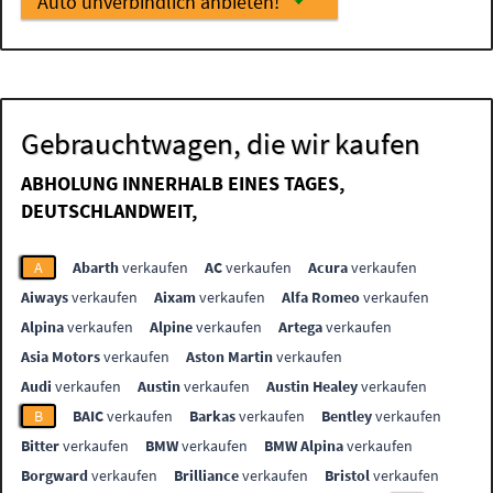
Auto unverbindlich anbieten!
Gebrauchtwagen, die wir kaufen
ABHOLUNG INNERHALB EINES TAGES,
DEUTSCHLANDWEIT,
A
Abarth
verkaufen
AC
verkaufen
Acura
verkaufen
Aiways
verkaufen
Aixam
verkaufen
Alfa Romeo
verkaufen
Alpina
verkaufen
Alpine
verkaufen
Artega
verkaufen
Asia Motors
verkaufen
Aston Martin
verkaufen
Audi
verkaufen
Austin
verkaufen
Austin Healey
verkaufen
B
BAIC
verkaufen
Barkas
verkaufen
Bentley
verkaufen
Bitter
verkaufen
BMW
verkaufen
BMW Alpina
verkaufen
Borgward
verkaufen
Brilliance
verkaufen
Bristol
verkaufen