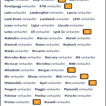
Koenigsegg
verkaufen
KTM
verkaufen
L
Lada
verkaufen
Lamborghini
verkaufen
Lancia
verkaufen
Land-Rover
verkaufen
Landwind
verkaufen
LEVC
verkaufen
Lexus
verkaufen
Ligier
verkaufen
Lincoln
verkaufen
Lotus
verkaufen
LTI
verkaufen
Lynk Co
verkaufen
M
Mahindra
verkaufen
Marcos
verkaufen
Maruti
verkaufen
Maserati
verkaufen
Maxus
verkaufen
Maybach
verkaufen
Mazda
verkaufen
McLaren
verkaufen
Mercedes-Benz
verkaufen
Mercury
verkaufen
MG
verkaufen
Microcar
verkaufen
Microlino
verkaufen
MINI
verkaufen
Mitsubishi
verkaufen
Morgan
verkaufen
N
Nio
verkaufen
Nissan
verkaufen
NSU
verkaufen
O
Oldsmobile
verkaufen
Opel
verkaufen
Ora
verkaufen
P
Peugeot
verkaufen
Piaggio
verkaufen
Plymouth
verkaufen
Polestar
verkaufen
Pontiac
verkaufen
Porsche
verkaufen
Proton
verkaufen
R
Renault
verkaufen