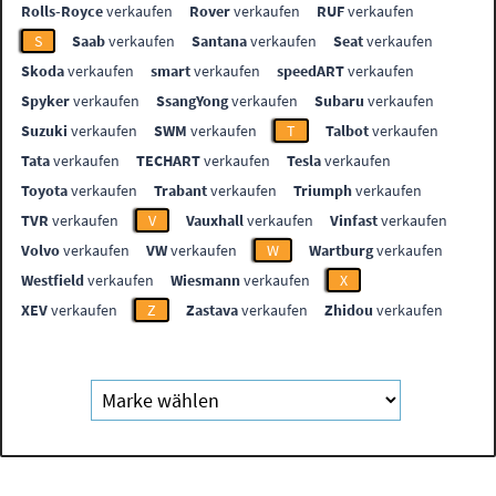
Rolls-Royce
verkaufen
Rover
verkaufen
RUF
verkaufen
S
Saab
verkaufen
Santana
verkaufen
Seat
verkaufen
Skoda
verkaufen
smart
verkaufen
speedART
verkaufen
Spyker
verkaufen
SsangYong
verkaufen
Subaru
verkaufen
Suzuki
verkaufen
SWM
verkaufen
T
Talbot
verkaufen
Tata
verkaufen
TECHART
verkaufen
Tesla
verkaufen
Toyota
verkaufen
Trabant
verkaufen
Triumph
verkaufen
TVR
verkaufen
V
Vauxhall
verkaufen
Vinfast
verkaufen
Volvo
verkaufen
VW
verkaufen
W
Wartburg
verkaufen
Westfield
verkaufen
Wiesmann
verkaufen
X
XEV
verkaufen
Z
Zastava
verkaufen
Zhidou
verkaufen