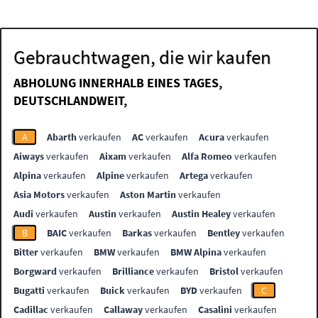
Gebrauchtwagen, die wir kaufen
ABHOLUNG INNERHALB EINES TAGES,
DEUTSCHLANDWEIT,
A
Abarth
verkaufen
AC
verkaufen
Acura
verkaufen
Aiways
verkaufen
Aixam
verkaufen
Alfa Romeo
verkaufen
Alpina
verkaufen
Alpine
verkaufen
Artega
verkaufen
Asia Motors
verkaufen
Aston Martin
verkaufen
Audi
verkaufen
Austin
verkaufen
Austin Healey
verkaufen
B
BAIC
verkaufen
Barkas
verkaufen
Bentley
verkaufen
Bitter
verkaufen
BMW
verkaufen
BMW Alpina
verkaufen
Borgward
verkaufen
Brilliance
verkaufen
Bristol
verkaufen
Bugatti
verkaufen
Buick
verkaufen
BYD
verkaufen
C
Cadillac
verkaufen
Callaway
verkaufen
Casalini
verkaufen