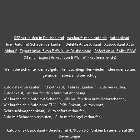
KFZ verkaufen in Deutschland
wer.kauft-mein-auto.de
Autoankauf
live
Auto mit Schaden verkaufen
Defekte Autos Ankauf
Auto-Ankauf Auto
Abkauf
Export Ankauf von BMW X5 in Deutschland
Sofort Ankauf aller BMW
X5 mit
Export Ankauf von BMW
Wir-kaufen-alle-KFZ
Wenn Sie sich unter den aufgeführten Suchbegriffen wiederfinden oder zu uns
gefunden haben, sind Sie richtig:
Auto defekt verkaufen,
KFZ-Ankauf,
Fahrzeugankauf,
Auto verkaufen,
Autoankauf,
wir kaufen dein Auto mit Abholung,
Wir kaufen dein Auto mit Schaden,
Wir kaufen dein Auto Motorschaden,
Wir kaufen dein Auto ohne TÜV,
PKW-Ankauf,
Autoexport,
Gebrauchtwagenankauf,
Auto sofort verkaufen,
Auto mit Schaden verkaufen,
Auto mit Mängel verkaufen,
Autoprofis - BarAnkauf
-
Benotet mit
4.76
von 5.0 Punkten basierend auf
295
Bewertungen