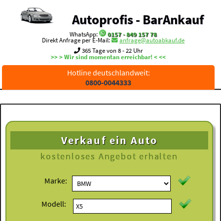
Autoprofis - BarAnkauf
WhatsApp:
0157 - 849 157 78
Direkt Anfrage per E-Mail:
anfrage@autoabkauf.de
365 Tage von 8 - 22 Uhr
>> > Wir sind momentan erreichbar! < <<
Hotline deutschlandweit:
0800-0044333
Verkauf ein Auto
kostenloses
Angebot erhalten
Marke:
Modell: