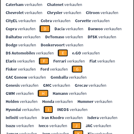
Caterham
verkaufen
Chatenet
verkaufen
Chevrolet
verkaufen
Chrysler
verkaufen
Citroen
verkaufen
CityEL
verkaufen
Cobra
verkaufen
Corvette
verkaufen
Cupra
verkaufen
D
Dacia
verkaufen
Daewoo
verkaufen
Daihatsu
verkaufen
DeTomaso
verkaufen
DFSK
verkaufen
Dodge
verkaufen
Donkervoort
verkaufen
DS Automobiles
verkaufen
E
e.GO
verkaufen
Elaris
verkaufen
F
Ferrari
verkaufen
Fiat
verkaufen
Fisker
verkaufen
Ford
verkaufen
G
GAC Gonow
verkaufen
Gemballa
verkaufen
Genesis
verkaufen
GMC
verkaufen
Grecav
verkaufen
GWM
verkaufen
H
Hamann
verkaufen
Holden
verkaufen
Honda
verkaufen
Hummer
verkaufen
Hyundai
verkaufen
I
INEOS
verkaufen
Infiniti
verkaufen
Iran Khodro
verkaufen
Isdera
verkaufen
Isuzu
verkaufen
Iveco
verkaufen
J
JAC
verkaufen
Jaguar
verkaufen
Jeep
verkaufen
K
Kia
verkaufen