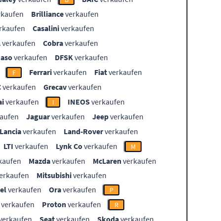
rkaufen
Brilliance
verkaufen
rkaufen
Casalini
verkaufen
L
verkaufen
Cobra
verkaufen
aso
verkaufen
DFSK
verkaufen
Ferrari
verkaufen
Fiat
verkaufen
F
C
verkaufen
Grecav
verkaufen
i
verkaufen
INEOS
verkaufen
I
aufen
Jaguar
verkaufen
Jeep
verkaufen
Lancia
verkaufen
Land-Rover
verkaufen
LTI
verkaufen
Lynk Co
verkaufen
M
kaufen
Mazda
verkaufen
McLaren
verkaufen
erkaufen
Mitsubishi
verkaufen
el
verkaufen
Ora
verkaufen
P
verkaufen
Proton
verkaufen
R
verkaufen
Seat
verkaufen
Skoda
verkaufen