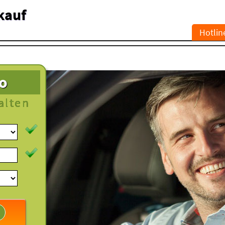
kauf
Hotlin
to
alten