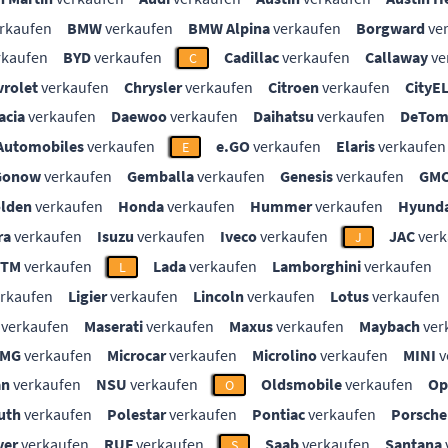
rkaufen
BMW
verkaufen
BMW Alpina
verkaufen
Borgward
ve
rkaufen
BYD
verkaufen
Cadillac
verkaufen
Callaway
ve
C
vrolet
verkaufen
Chrysler
verkaufen
Citroen
verkaufen
CityE
acia
verkaufen
Daewoo
verkaufen
Daihatsu
verkaufen
DeTom
Automobiles
verkaufen
e.GO
verkaufen
Elaris
verkaufen
E
Gonow
verkaufen
Gemballa
verkaufen
Genesis
verkaufen
GM
lden
verkaufen
Honda
verkaufen
Hummer
verkaufen
Hyunda
ra
verkaufen
Isuzu
verkaufen
Iveco
verkaufen
JAC
verk
J
KTM
verkaufen
Lada
verkaufen
Lamborghini
verkaufen
L
rkaufen
Ligier
verkaufen
Lincoln
verkaufen
Lotus
verkaufen
verkaufen
Maserati
verkaufen
Maxus
verkaufen
Maybach
ver
MG
verkaufen
Microcar
verkaufen
Microlino
verkaufen
MINI
v
an
verkaufen
NSU
verkaufen
Oldsmobile
verkaufen
Op
O
uth
verkaufen
Polestar
verkaufen
Pontiac
verkaufen
Porsche
ver
verkaufen
RUF
verkaufen
Saab
verkaufen
Santana
S