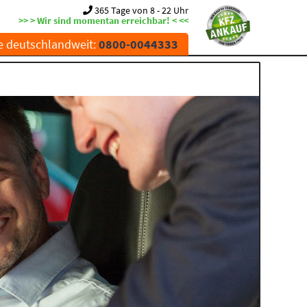
365 Tage von 8 - 22 Uhr
>> > Wir sind momentan erreichbar! < <<
e deutschlandweit:
0800-0044333