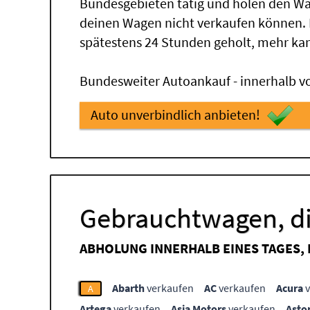
Bundesgebieten tätig und holen den Wa
deinen Wagen nicht verkaufen können.
spätestens 24 Stunden geholt, mehr ka
Bundesweiter Autoankauf - innerhalb vo
Auto unverbindlich anbieten!
Gebrauchtwagen, di
ABHOLUNG INNERHALB EINES TAGES,
Abarth
verkaufen
AC
verkaufen
Acura
v
A
Artega
verkaufen
Asia Motors
verkaufen
Asto