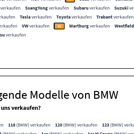
verkaufen
SsangYong
verkaufen
Subaru
verkaufen
Suzuki
ve
rkaufen
Tesla
verkaufen
Toyota
verkaufen
Trabant
verkaufen
erkaufen
VW
verkaufen
Wartburg
verkaufen
Westfield
W
ou
verkaufen
lgende Modelle von BMW
 uns verkaufen?
en
118
(BMW) verkaufen
120
(BMW) verkaufen
123
(BMW) verk
5
(BMW) verkaufen
1er
(BMW) verkaufen
1er M Coupe
(BMW) ver