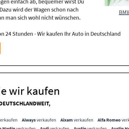
gen einfach ab, bequemer wirst Du
 Dazu wird der Wagen schon nach
BMW
nn man sich wohl nicht wünschen.
n 24 Stunden - Wir kaufen Ihr Auto in Deutschland
e wir kaufen
 DEUTSCHLANDWEIT,
erkaufen
Aiways
verkaufen
Aixam
verkaufen
Alfa Romeo
ver
n Martin
verkaufen
Audi
verkaufen
Austin
verkaufen
Austin H