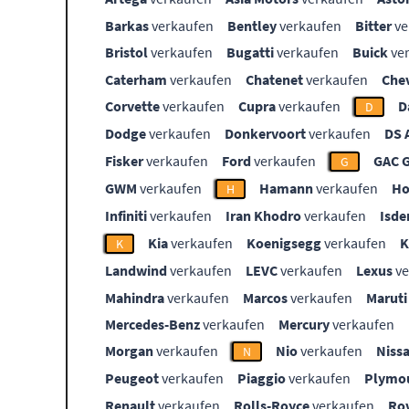
Barkas
verkaufen
Bentley
verkaufen
Bitter
ve
Bristol
verkaufen
Bugatti
verkaufen
Buick
ve
Caterham
verkaufen
Chatenet
verkaufen
Che
Corvette
verkaufen
Cupra
verkaufen
D
D
Dodge
verkaufen
Donkervoort
verkaufen
DS 
Fisker
verkaufen
Ford
verkaufen
GAC 
G
GWM
verkaufen
Hamann
verkaufen
Ho
H
Infiniti
verkaufen
Iran Khodro
verkaufen
Isde
Kia
verkaufen
Koenigsegg
verkaufen
K
Landwind
verkaufen
LEVC
verkaufen
Lexus
ve
Mahindra
verkaufen
Marcos
verkaufen
Maruti
Mercedes-Benz
verkaufen
Mercury
verkaufen
Morgan
verkaufen
Nio
verkaufen
Niss
N
Peugeot
verkaufen
Piaggio
verkaufen
Plymo
Renault
verkaufen
Rolls-Royce
verkaufen
Ro