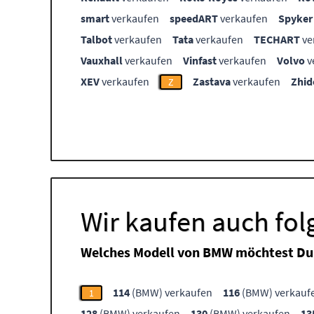
smart
verkaufen
speedART
verkaufen
Spyker
Talbot
verkaufen
Tata
verkaufen
TECHART
ve
Vauxhall
verkaufen
Vinfast
verkaufen
Volvo
v
XEV
verkaufen
Zastava
verkaufen
Zhid
Z
Wir kaufen auch fo
Welches Modell von BMW möchtest Du
114
(BMW) verkaufen
116
(BMW) verkauf
1
128
(BMW) verkaufen
130
(BMW) verkaufen
13