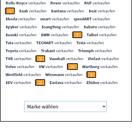
Rolls-Royce
verkaufen
Rover
verkaufen
RUF
verkaufen
S
Saab
verkaufen
Santana
verkaufen
Seat
verkaufen
Skoda
verkaufen
smart
verkaufen
speedART
verkaufen
Spyker
verkaufen
SsangYong
verkaufen
Subaru
verkaufen
Suzuki
verkaufen
SWM
verkaufen
T
Talbot
verkaufen
Tata
verkaufen
TECHART
verkaufen
Tesla
verkaufen
Toyota
verkaufen
Trabant
verkaufen
Triumph
verkaufen
TVR
verkaufen
V
Vauxhall
verkaufen
Vinfast
verkaufen
Volvo
verkaufen
VW
verkaufen
W
Wartburg
verkaufen
Westfield
verkaufen
Wiesmann
verkaufen
X
XEV
verkaufen
Z
Zastava
verkaufen
Zhidou
verkaufen