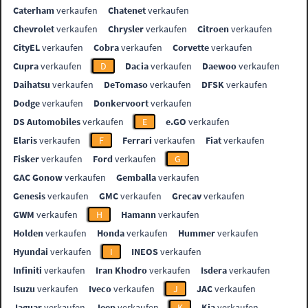
Caterham
verkaufen
Chatenet
verkaufen
Chevrolet
verkaufen
Chrysler
verkaufen
Citroen
verkaufen
CityEL
verkaufen
Cobra
verkaufen
Corvette
verkaufen
Cupra
verkaufen
D
Dacia
verkaufen
Daewoo
verkaufen
Daihatsu
verkaufen
DeTomaso
verkaufen
DFSK
verkaufen
Dodge
verkaufen
Donkervoort
verkaufen
DS Automobiles
verkaufen
E
e.GO
verkaufen
Elaris
verkaufen
F
Ferrari
verkaufen
Fiat
verkaufen
Fisker
verkaufen
Ford
verkaufen
G
GAC Gonow
verkaufen
Gemballa
verkaufen
Genesis
verkaufen
GMC
verkaufen
Grecav
verkaufen
GWM
verkaufen
H
Hamann
verkaufen
Holden
verkaufen
Honda
verkaufen
Hummer
verkaufen
Hyundai
verkaufen
I
INEOS
verkaufen
Infiniti
verkaufen
Iran Khodro
verkaufen
Isdera
verkaufen
Isuzu
verkaufen
Iveco
verkaufen
J
JAC
verkaufen
Jaguar
verkaufen
Jeep
verkaufen
K
Kia
verkaufen