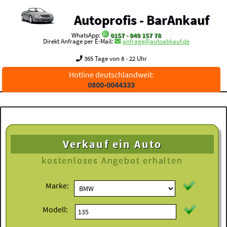
Autoprofis - BarAnkauf
WhatsApp:
0157 - 849 157 78
Direkt Anfrage per E-Mail:
anfrage@autoabkauf.de
365 Tage von 8 - 22 Uhr
Hotline deutschlandweit:
0800-0044333
Verkauf ein Auto
kostenloses
Angebot erhalten
Marke:
Modell: