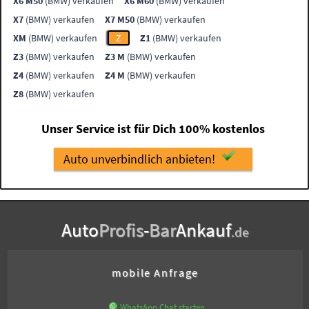
X6 M50
(BMW) verkaufen
X6 M60
(BMW) verkaufen
X7
(BMW) verkaufen
X7 M50
(BMW) verkaufen
XM
(BMW) verkaufen
Z
Z1
(BMW) verkaufen
Z3
(BMW) verkaufen
Z3 M
(BMW) verkaufen
Z4
(BMW) verkaufen
Z4 M
(BMW) verkaufen
Z8
(BMW) verkaufen
Unser Service ist für Dich 100% kostenlos
Auto unverbindlich anbieten!
Auto
Profis
-
Bar
Ankauf
.de
mobile Anfrage
WhatsApp Chat starten