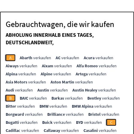
Gebrauchtwagen, die wir kaufen
ABHOLUNG INNERHALB EINES TAGES,
DEUTSCHLANDWEIT,
A
Abarth
verkaufen
AC
verkaufen
Acura
verkaufen
Aiways
verkaufen
Aixam
verkaufen
Alfa Romeo
verkaufen
Alpina
verkaufen
Alpine
verkaufen
Artega
verkaufen
Asia Motors
verkaufen
Aston Martin
verkaufen
Audi
verkaufen
Austin
verkaufen
Austin Healey
verkaufen
B
BAIC
verkaufen
Barkas
verkaufen
Bentley
verkaufen
Bitter
verkaufen
BMW
verkaufen
BMW Alpina
verkaufen
Borgward
verkaufen
Brilliance
verkaufen
Bristol
verkaufen
Bugatti
verkaufen
Buick
verkaufen
BYD
verkaufen
C
Cadillac
verkaufen
Callaway
verkaufen
Casalini
verkaufen