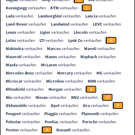
Koenigsegg
verkaufen
KTM
verkaufen
L
Lada
verkaufen
Lamborghini
verkaufen
Lancia
verkaufen
Land-Rover
verkaufen
Landwind
verkaufen
LEVC
verkaufen
Lexus
verkaufen
Ligier
verkaufen
Lincoln
verkaufen
Lotus
verkaufen
LTI
verkaufen
Lynk Co
verkaufen
M
Mahindra
verkaufen
Marcos
verkaufen
Maruti
verkaufen
Maserati
verkaufen
Maxus
verkaufen
Maybach
verkaufen
Mazda
verkaufen
McLaren
verkaufen
Mercedes-Benz
verkaufen
Mercury
verkaufen
MG
verkaufen
Microcar
verkaufen
Microlino
verkaufen
MINI
verkaufen
Mitsubishi
verkaufen
Morgan
verkaufen
N
Nio
verkaufen
Nissan
verkaufen
NSU
verkaufen
O
Oldsmobile
verkaufen
Opel
verkaufen
Ora
verkaufen
P
Peugeot
verkaufen
Piaggio
verkaufen
Plymouth
verkaufen
Polestar
verkaufen
Pontiac
verkaufen
Porsche
verkaufen
Proton
verkaufen
R
Renault
verkaufen