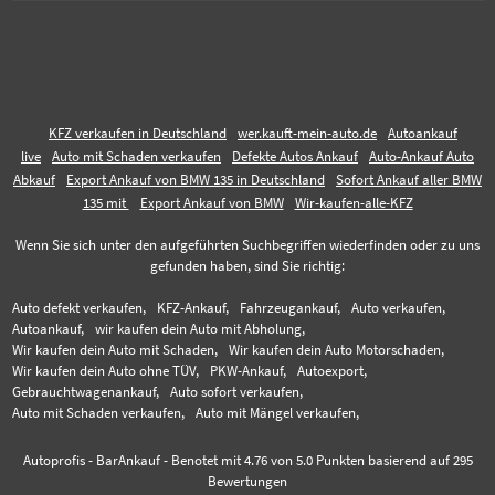
KFZ verkaufen in Deutschland
wer.kauft-mein-auto.de
Autoankauf
live
Auto mit Schaden verkaufen
Defekte Autos Ankauf
Auto-Ankauf Auto
Abkauf
Export Ankauf von BMW 135 in Deutschland
Sofort Ankauf aller BMW
135 mit
Export Ankauf von BMW
Wir-kaufen-alle-KFZ
Wenn Sie sich unter den aufgeführten Suchbegriffen wiederfinden oder zu uns
gefunden haben, sind Sie richtig:
Auto defekt verkaufen,
KFZ-Ankauf,
Fahrzeugankauf,
Auto verkaufen,
Autoankauf,
wir kaufen dein Auto mit Abholung,
Wir kaufen dein Auto mit Schaden,
Wir kaufen dein Auto Motorschaden,
Wir kaufen dein Auto ohne TÜV,
PKW-Ankauf,
Autoexport,
Gebrauchtwagenankauf,
Auto sofort verkaufen,
Auto mit Schaden verkaufen,
Auto mit Mängel verkaufen,
Autoprofis - BarAnkauf
-
Benotet mit
4.76
von 5.0 Punkten basierend auf
295
Bewertungen