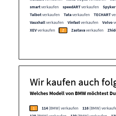
smart
verkaufen
speedART
verkaufen
Spyker
Talbot
verkaufen
Tata
verkaufen
TECHART
ve
Vauxhall
verkaufen
Vinfast
verkaufen
Volvo
v
XEV
verkaufen
Zastava
verkaufen
Zhid
Z
Wir kaufen auch fo
Welches Modell von BMW möchtest Du
114
(BMW) verkaufen
116
(BMW) verkauf
1
128
(BMW) verkaufen
130
(BMW) verkaufen
13