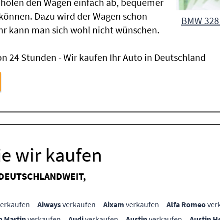
 holen den Wagen einfach ab, bequemer
 können. Dazu wird der Wagen schon
BMW 328 
hr kann man sich wohl nicht wünschen.
n 24 Stunden - Wir kaufen Ihr Auto in Deutschland
e wir kaufen
 DEUTSCHLANDWEIT,
erkaufen
Aiways
verkaufen
Aixam
verkaufen
Alfa Romeo
ver
n Martin
verkaufen
Audi
verkaufen
Austin
verkaufen
Austin H