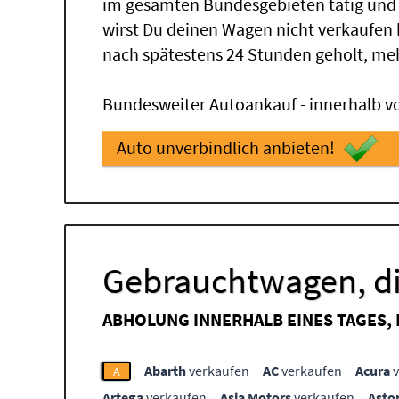
im gesamten Bundesgebieten tätig und
wirst Du deinen Wagen nicht verkaufen
nach spätestens 24 Stunden geholt, me
Bundesweiter Autoankauf - innerhalb vo
Auto unverbindlich anbieten!
Gebrauchtwagen, di
ABHOLUNG INNERHALB EINES TAGES,
Abarth
verkaufen
AC
verkaufen
Acura
v
A
Artega
verkaufen
Asia Motors
verkaufen
Asto