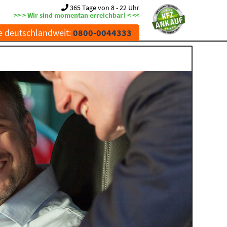
365 Tage von 8 - 22 Uhr
>> > Wir sind momentan erreichbar! < <<
e deutschlandweit:
0800-0044333