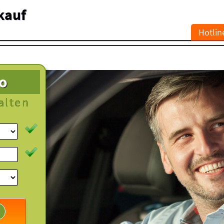
kauf
Hotlin
to
alten