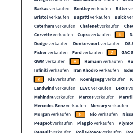
Barkas
verkaufen
Bentley
verkaufen
Bitter
ve
Bristol
verkaufen
Bugatti
verkaufen
Buick
ve
Caterham
verkaufen
Chatenet
verkaufen
Che
Corvette
verkaufen
Cupra
verkaufen
D
D
Dodge
verkaufen
Donkervoort
verkaufen
DS 
Fisker
verkaufen
Ford
verkaufen
GAC 
G
GWM
verkaufen
Hamann
verkaufen
Ho
H
Infiniti
verkaufen
Iran Khodro
verkaufen
Isde
Kia
verkaufen
Koenigsegg
verkaufen
K
Landwind
verkaufen
LEVC
verkaufen
Lexus
ve
Mahindra
verkaufen
Marcos
verkaufen
Maruti
Mercedes-Benz
verkaufen
Mercury
verkaufen
Morgan
verkaufen
Nio
verkaufen
Niss
N
Peugeot
verkaufen
Piaggio
verkaufen
Plymo
Renault
verkaufen
Rolls-Royce
verkaufen
Ro