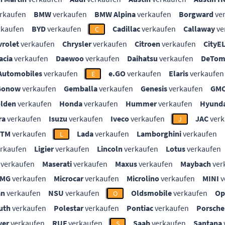
rkaufen
BMW
verkaufen
BMW Alpina
verkaufen
Borgward
ve
rkaufen
BYD
verkaufen
Cadillac
verkaufen
Callaway
ve
C
vrolet
verkaufen
Chrysler
verkaufen
Citroen
verkaufen
CityE
acia
verkaufen
Daewoo
verkaufen
Daihatsu
verkaufen
DeTom
Automobiles
verkaufen
e.GO
verkaufen
Elaris
verkaufen
E
Gonow
verkaufen
Gemballa
verkaufen
Genesis
verkaufen
GM
lden
verkaufen
Honda
verkaufen
Hummer
verkaufen
Hyunda
ra
verkaufen
Isuzu
verkaufen
Iveco
verkaufen
JAC
verk
J
KTM
verkaufen
Lada
verkaufen
Lamborghini
verkaufen
L
rkaufen
Ligier
verkaufen
Lincoln
verkaufen
Lotus
verkaufen
verkaufen
Maserati
verkaufen
Maxus
verkaufen
Maybach
ver
MG
verkaufen
Microcar
verkaufen
Microlino
verkaufen
MINI
v
an
verkaufen
NSU
verkaufen
Oldsmobile
verkaufen
Op
O
uth
verkaufen
Polestar
verkaufen
Pontiac
verkaufen
Porsche
ver
verkaufen
RUF
verkaufen
Saab
verkaufen
Santana
S