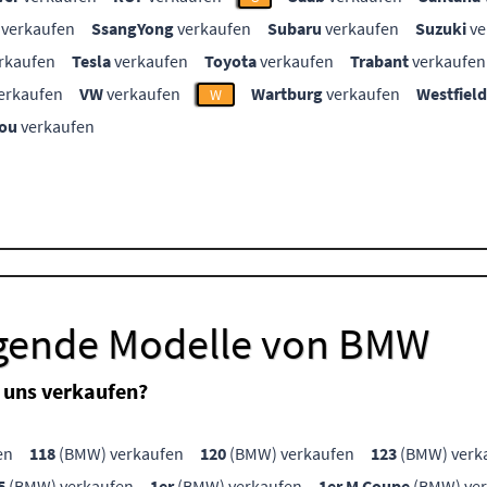
verkaufen
SsangYong
verkaufen
Subaru
verkaufen
Suzuki
ve
rkaufen
Tesla
verkaufen
Toyota
verkaufen
Trabant
verkaufen
erkaufen
VW
verkaufen
Wartburg
verkaufen
Westfield
W
ou
verkaufen
lgende Modelle von BMW
 uns verkaufen?
en
118
(BMW) verkaufen
120
(BMW) verkaufen
123
(BMW) verk
5
(BMW) verkaufen
1er
(BMW) verkaufen
1er M Coupe
(BMW) ver