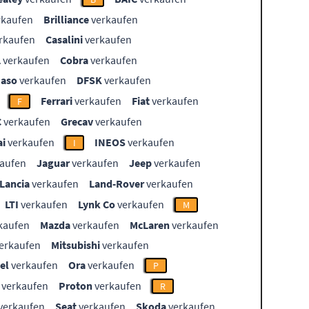
rkaufen
Brilliance
verkaufen
rkaufen
Casalini
verkaufen
L
verkaufen
Cobra
verkaufen
aso
verkaufen
DFSK
verkaufen
Ferrari
verkaufen
Fiat
verkaufen
F
C
verkaufen
Grecav
verkaufen
i
verkaufen
INEOS
verkaufen
I
aufen
Jaguar
verkaufen
Jeep
verkaufen
Lancia
verkaufen
Land-Rover
verkaufen
LTI
verkaufen
Lynk Co
verkaufen
M
kaufen
Mazda
verkaufen
McLaren
verkaufen
erkaufen
Mitsubishi
verkaufen
el
verkaufen
Ora
verkaufen
P
verkaufen
Proton
verkaufen
R
verkaufen
Seat
verkaufen
Skoda
verkaufen