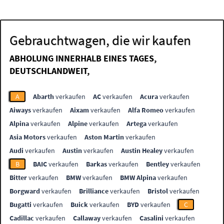
Gebrauchtwagen, die wir kaufen
ABHOLUNG INNERHALB EINES TAGES,
DEUTSCHLANDWEIT,
A
Abarth
verkaufen
AC
verkaufen
Acura
verkaufen
Aiways
verkaufen
Aixam
verkaufen
Alfa Romeo
verkaufen
Alpina
verkaufen
Alpine
verkaufen
Artega
verkaufen
Asia Motors
verkaufen
Aston Martin
verkaufen
Audi
verkaufen
Austin
verkaufen
Austin Healey
verkaufen
B
BAIC
verkaufen
Barkas
verkaufen
Bentley
verkaufen
Bitter
verkaufen
BMW
verkaufen
BMW Alpina
verkaufen
Borgward
verkaufen
Brilliance
verkaufen
Bristol
verkaufen
Bugatti
verkaufen
Buick
verkaufen
BYD
verkaufen
C
Cadillac
verkaufen
Callaway
verkaufen
Casalini
verkaufen