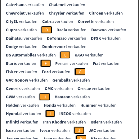
Caterham
verkaufen
Chatenet
verkaufen
Chevrolet
verkaufen
Chrysler
verkaufen
Citroen
verkaufen
CityEL
verkaufen
Cobra
verkaufen
Corvette
verkaufen
Cupra
verkaufen
D
Dacia
verkaufen
Daewoo
verkaufen
Daihatsu
verkaufen
DeTomaso
verkaufen
DFSK
verkaufen
Dodge
verkaufen
Donkervoort
verkaufen
DS Automobiles
verkaufen
E
e.GO
verkaufen
Elaris
verkaufen
F
Ferrari
verkaufen
Fiat
verkaufen
Fisker
verkaufen
Ford
verkaufen
G
GAC Gonow
verkaufen
Gemballa
verkaufen
Genesis
verkaufen
GMC
verkaufen
Grecav
verkaufen
GWM
verkaufen
H
Hamann
verkaufen
Holden
verkaufen
Honda
verkaufen
Hummer
verkaufen
Hyundai
verkaufen
I
INEOS
verkaufen
Infiniti
verkaufen
Iran Khodro
verkaufen
Isdera
verkaufen
Isuzu
verkaufen
Iveco
verkaufen
J
JAC
verkaufen
Jaguar
verkaufen
Jeep
verkaufen
K
Kia
verkaufen