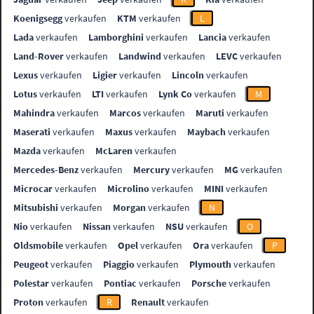
Koenigsegg
verkaufen
KTM
verkaufen
L
Lada
verkaufen
Lamborghini
verkaufen
Lancia
verkaufen
Land-Rover
verkaufen
Landwind
verkaufen
LEVC
verkaufen
Lexus
verkaufen
Ligier
verkaufen
Lincoln
verkaufen
Lotus
verkaufen
LTI
verkaufen
Lynk Co
verkaufen
M
Mahindra
verkaufen
Marcos
verkaufen
Maruti
verkaufen
Maserati
verkaufen
Maxus
verkaufen
Maybach
verkaufen
Mazda
verkaufen
McLaren
verkaufen
Mercedes-Benz
verkaufen
Mercury
verkaufen
MG
verkaufen
Microcar
verkaufen
Microlino
verkaufen
MINI
verkaufen
Mitsubishi
verkaufen
Morgan
verkaufen
N
Nio
verkaufen
Nissan
verkaufen
NSU
verkaufen
O
Oldsmobile
verkaufen
Opel
verkaufen
Ora
verkaufen
P
Peugeot
verkaufen
Piaggio
verkaufen
Plymouth
verkaufen
Polestar
verkaufen
Pontiac
verkaufen
Porsche
verkaufen
Proton
verkaufen
R
Renault
verkaufen