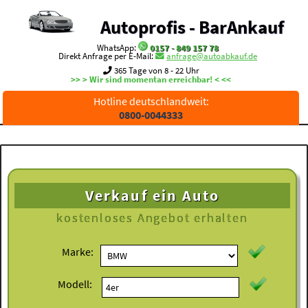
Autoprofis - BarAnkauf
WhatsApp:
0157 - 849 157 78
Direkt Anfrage per E-Mail:
anfrage@autoabkauf.de
365 Tage von 8 - 22 Uhr
>> > Wir sind momentan erreichbar! < <<
Hotline deutschlandweit:
0800-0044333
Verkauf ein Auto
kostenloses
Angebot erhalten
Marke:
Modell: