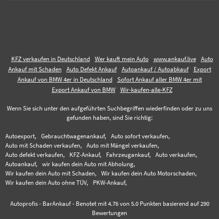
KFZ verkaufen in Deutschland
Wer kauft mein Auto
www.ankauf.live
Auto
Ankauf mit Schaden
Auto Defekt Ankauf
Autoankauf / Autoabkauf
Export
Ankauf von BMW 4er in Deutschland
Sofort Ankauf aller BMW 4er mit
Export Ankauf von BMW
Wir-kaufen-alle-KFZ
Wenn Sie sich unter den aufgeführten Suchbegriffen wiederfinden oder zu uns
gefunden haben, sind Sie richtig:
Autoexport,
Gebrauchtwagenankauf,
Auto sofort verkaufen,
Auto mit Schaden verkaufen,
Auto mit Mängel verkaufen,
Auto defekt verkaufen,
KFZ-Ankauf,
Fahrzeugankauf,
Auto verkaufen,
Autoankauf,
wir kaufen dein Auto mit Abholung,
Wir kaufen dein Auto mit Schaden,
Wir kaufen dein Auto Motorschaden,
Wir kaufen dein Auto ohne TÜV,
PKW-Ankauf,
Autoprofis - BarAnkauf
-
Benotet mit
4.76
von 5.0 Punkten basierend auf
290
Bewertungen