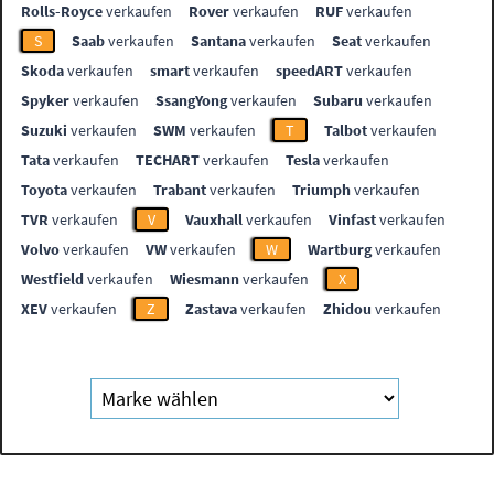
Rolls-Royce
verkaufen
Rover
verkaufen
RUF
verkaufen
S
Saab
verkaufen
Santana
verkaufen
Seat
verkaufen
Skoda
verkaufen
smart
verkaufen
speedART
verkaufen
Spyker
verkaufen
SsangYong
verkaufen
Subaru
verkaufen
Suzuki
verkaufen
SWM
verkaufen
T
Talbot
verkaufen
Tata
verkaufen
TECHART
verkaufen
Tesla
verkaufen
Toyota
verkaufen
Trabant
verkaufen
Triumph
verkaufen
TVR
verkaufen
V
Vauxhall
verkaufen
Vinfast
verkaufen
Volvo
verkaufen
VW
verkaufen
W
Wartburg
verkaufen
Westfield
verkaufen
Wiesmann
verkaufen
X
XEV
verkaufen
Z
Zastava
verkaufen
Zhidou
verkaufen