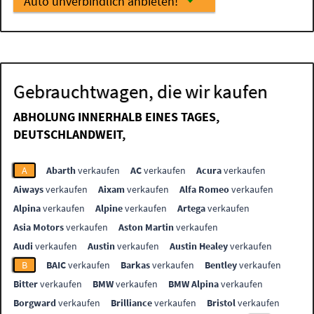
Auto unverbindlich anbieten!
Gebrauchtwagen, die wir kaufen
ABHOLUNG INNERHALB EINES TAGES,
DEUTSCHLANDWEIT,
A
Abarth
verkaufen
AC
verkaufen
Acura
verkaufen
Aiways
verkaufen
Aixam
verkaufen
Alfa Romeo
verkaufen
Alpina
verkaufen
Alpine
verkaufen
Artega
verkaufen
Asia Motors
verkaufen
Aston Martin
verkaufen
Audi
verkaufen
Austin
verkaufen
Austin Healey
verkaufen
B
BAIC
verkaufen
Barkas
verkaufen
Bentley
verkaufen
Bitter
verkaufen
BMW
verkaufen
BMW Alpina
verkaufen
Borgward
verkaufen
Brilliance
verkaufen
Bristol
verkaufen