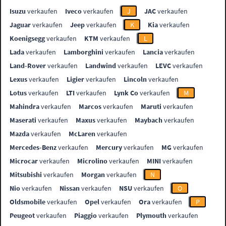
Isuzu
verkaufen
Iveco
verkaufen
J
JAC
verkaufen
Jaguar
verkaufen
Jeep
verkaufen
K
Kia
verkaufen
Koenigsegg
verkaufen
KTM
verkaufen
L
Lada
verkaufen
Lamborghini
verkaufen
Lancia
verkaufen
Land-Rover
verkaufen
Landwind
verkaufen
LEVC
verkaufen
Lexus
verkaufen
Ligier
verkaufen
Lincoln
verkaufen
Lotus
verkaufen
LTI
verkaufen
Lynk Co
verkaufen
M
Mahindra
verkaufen
Marcos
verkaufen
Maruti
verkaufen
Maserati
verkaufen
Maxus
verkaufen
Maybach
verkaufen
Mazda
verkaufen
McLaren
verkaufen
Mercedes-Benz
verkaufen
Mercury
verkaufen
MG
verkaufen
Microcar
verkaufen
Microlino
verkaufen
MINI
verkaufen
Mitsubishi
verkaufen
Morgan
verkaufen
N
Nio
verkaufen
Nissan
verkaufen
NSU
verkaufen
O
Oldsmobile
verkaufen
Opel
verkaufen
Ora
verkaufen
P
Peugeot
verkaufen
Piaggio
verkaufen
Plymouth
verkaufen