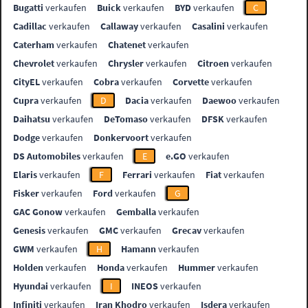
Bugatti
verkaufen
Buick
verkaufen
BYD
verkaufen
C
Cadillac
verkaufen
Callaway
verkaufen
Casalini
verkaufen
Caterham
verkaufen
Chatenet
verkaufen
Chevrolet
verkaufen
Chrysler
verkaufen
Citroen
verkaufen
CityEL
verkaufen
Cobra
verkaufen
Corvette
verkaufen
Cupra
verkaufen
D
Dacia
verkaufen
Daewoo
verkaufen
Daihatsu
verkaufen
DeTomaso
verkaufen
DFSK
verkaufen
Dodge
verkaufen
Donkervoort
verkaufen
DS Automobiles
verkaufen
E
e.GO
verkaufen
Elaris
verkaufen
F
Ferrari
verkaufen
Fiat
verkaufen
Fisker
verkaufen
Ford
verkaufen
G
GAC Gonow
verkaufen
Gemballa
verkaufen
Genesis
verkaufen
GMC
verkaufen
Grecav
verkaufen
GWM
verkaufen
H
Hamann
verkaufen
Holden
verkaufen
Honda
verkaufen
Hummer
verkaufen
Hyundai
verkaufen
I
INEOS
verkaufen
Infiniti
verkaufen
Iran Khodro
verkaufen
Isdera
verkaufen