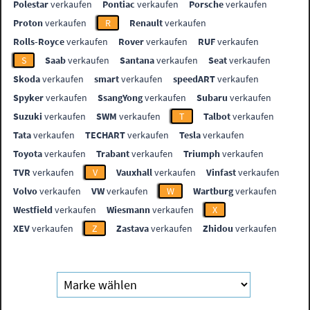
Polestar
verkaufen
Pontiac
verkaufen
Porsche
verkaufen
Proton
verkaufen
R
Renault
verkaufen
Rolls-Royce
verkaufen
Rover
verkaufen
RUF
verkaufen
S
Saab
verkaufen
Santana
verkaufen
Seat
verkaufen
Skoda
verkaufen
smart
verkaufen
speedART
verkaufen
Spyker
verkaufen
SsangYong
verkaufen
Subaru
verkaufen
Suzuki
verkaufen
SWM
verkaufen
T
Talbot
verkaufen
Tata
verkaufen
TECHART
verkaufen
Tesla
verkaufen
Toyota
verkaufen
Trabant
verkaufen
Triumph
verkaufen
TVR
verkaufen
V
Vauxhall
verkaufen
Vinfast
verkaufen
Volvo
verkaufen
VW
verkaufen
W
Wartburg
verkaufen
Westfield
verkaufen
Wiesmann
verkaufen
X
XEV
verkaufen
Z
Zastava
verkaufen
Zhidou
verkaufen