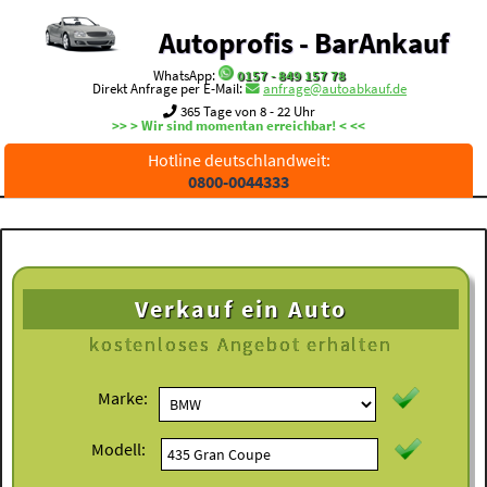
Autoprofis - BarAnkauf
WhatsApp:
0157 - 849 157 78
Direkt Anfrage per E-Mail:
anfrage@autoabkauf.de
365 Tage von 8 - 22 Uhr
>> > Wir sind momentan erreichbar! < <<
Hotline deutschlandweit:
0800-0044333
Verkauf ein Auto
kostenloses
Angebot erhalten
Marke:
Modell: