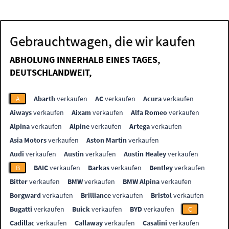
Gebrauchtwagen, die wir kaufen
ABHOLUNG INNERHALB EINES TAGES,
DEUTSCHLANDWEIT,
A
Abarth
verkaufen
AC
verkaufen
Acura
verkaufen
Aiways
verkaufen
Aixam
verkaufen
Alfa Romeo
verkaufen
Alpina
verkaufen
Alpine
verkaufen
Artega
verkaufen
Asia Motors
verkaufen
Aston Martin
verkaufen
Audi
verkaufen
Austin
verkaufen
Austin Healey
verkaufen
B
BAIC
verkaufen
Barkas
verkaufen
Bentley
verkaufen
Bitter
verkaufen
BMW
verkaufen
BMW Alpina
verkaufen
Borgward
verkaufen
Brilliance
verkaufen
Bristol
verkaufen
Bugatti
verkaufen
Buick
verkaufen
BYD
verkaufen
C
Cadillac
verkaufen
Callaway
verkaufen
Casalini
verkaufen