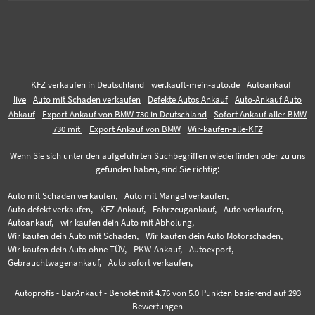
KFZ verkaufen in Deutschland
wer.kauft-mein-auto.de
Autoankauf
live
Auto mit Schaden verkaufen
Defekte Autos Ankauf
Auto-Ankauf Auto
Abkauf
Export Ankauf von BMW 730 in Deutschland
Sofort Ankauf aller BMW
730 mit
Export Ankauf von BMW
Wir-kaufen-alle-KFZ
Wenn Sie sich unter den aufgeführten Suchbegriffen wiederfinden oder zu uns
gefunden haben, sind Sie richtig:
Auto mit Schaden verkaufen,
Auto mit Mängel verkaufen,
Auto defekt verkaufen,
KFZ-Ankauf,
Fahrzeugankauf,
Auto verkaufen,
Autoankauf,
wir kaufen dein Auto mit Abholung,
Wir kaufen dein Auto mit Schaden,
Wir kaufen dein Auto Motorschaden,
Wir kaufen dein Auto ohne TÜV,
PKW-Ankauf,
Autoexport,
Gebrauchtwagenankauf,
Auto sofort verkaufen,
Autoprofis - BarAnkauf
-
Benotet mit
4.76
von 5.0 Punkten basierend auf
293
Bewertungen