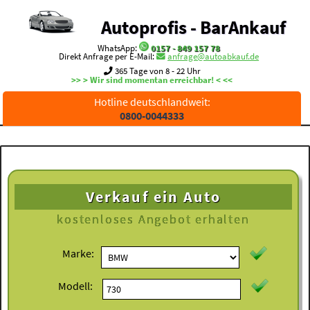
Autoprofis - BarAnkauf
WhatsApp:
0157 - 849 157 78
Direkt Anfrage per E-Mail:
anfrage@autoabkauf.de
365 Tage von 8 - 22 Uhr
>> > Wir sind momentan erreichbar! < <<
Hotline deutschlandweit:
0800-0044333
Verkauf ein Auto
kostenloses
Angebot erhalten
Marke:
Modell: