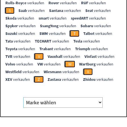
Rolls-Royce
verkaufen
Rover
verkaufen
RUF
verkaufen
S
Saab
verkaufen
Santana
verkaufen
Seat
verkaufen
Skoda
verkaufen
smart
verkaufen
speedART
verkaufen
Spyker
verkaufen
SsangYong
verkaufen
Subaru
verkaufen
Suzuki
verkaufen
SWM
verkaufen
T
Talbot
verkaufen
Tata
verkaufen
TECHART
verkaufen
Tesla
verkaufen
Toyota
verkaufen
Trabant
verkaufen
Triumph
verkaufen
TVR
verkaufen
V
Vauxhall
verkaufen
Vinfast
verkaufen
Volvo
verkaufen
VW
verkaufen
W
Wartburg
verkaufen
Westfield
verkaufen
Wiesmann
verkaufen
X
XEV
verkaufen
Z
Zastava
verkaufen
Zhidou
verkaufen