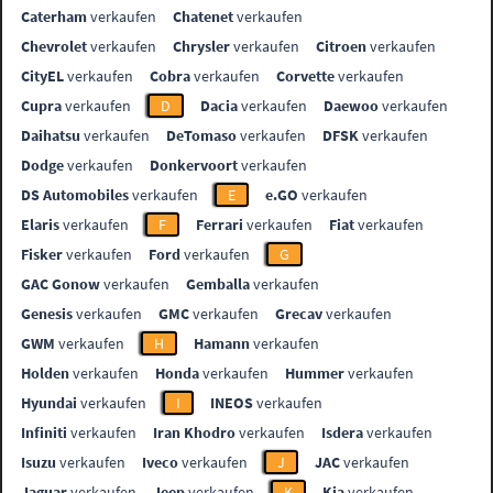
Caterham
verkaufen
Chatenet
verkaufen
Chevrolet
verkaufen
Chrysler
verkaufen
Citroen
verkaufen
CityEL
verkaufen
Cobra
verkaufen
Corvette
verkaufen
Cupra
verkaufen
D
Dacia
verkaufen
Daewoo
verkaufen
Daihatsu
verkaufen
DeTomaso
verkaufen
DFSK
verkaufen
Dodge
verkaufen
Donkervoort
verkaufen
DS Automobiles
verkaufen
E
e.GO
verkaufen
Elaris
verkaufen
F
Ferrari
verkaufen
Fiat
verkaufen
Fisker
verkaufen
Ford
verkaufen
G
GAC Gonow
verkaufen
Gemballa
verkaufen
Genesis
verkaufen
GMC
verkaufen
Grecav
verkaufen
GWM
verkaufen
H
Hamann
verkaufen
Holden
verkaufen
Honda
verkaufen
Hummer
verkaufen
Hyundai
verkaufen
I
INEOS
verkaufen
Infiniti
verkaufen
Iran Khodro
verkaufen
Isdera
verkaufen
Isuzu
verkaufen
Iveco
verkaufen
J
JAC
verkaufen
Jaguar
verkaufen
Jeep
verkaufen
K
Kia
verkaufen