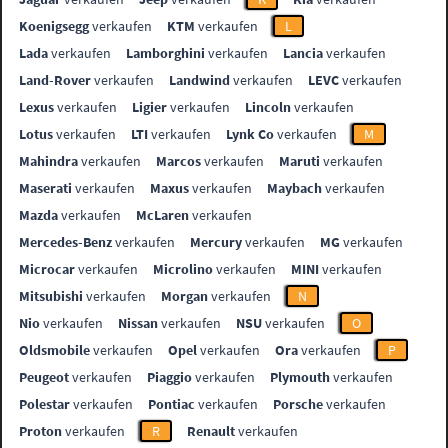
Koenigsegg
verkaufen
KTM
verkaufen
L
Lada
verkaufen
Lamborghini
verkaufen
Lancia
verkaufen
Land-Rover
verkaufen
Landwind
verkaufen
LEVC
verkaufen
Lexus
verkaufen
Ligier
verkaufen
Lincoln
verkaufen
Lotus
verkaufen
LTI
verkaufen
Lynk Co
verkaufen
M
Mahindra
verkaufen
Marcos
verkaufen
Maruti
verkaufen
Maserati
verkaufen
Maxus
verkaufen
Maybach
verkaufen
Mazda
verkaufen
McLaren
verkaufen
Mercedes-Benz
verkaufen
Mercury
verkaufen
MG
verkaufen
Microcar
verkaufen
Microlino
verkaufen
MINI
verkaufen
Mitsubishi
verkaufen
Morgan
verkaufen
N
Nio
verkaufen
Nissan
verkaufen
NSU
verkaufen
O
Oldsmobile
verkaufen
Opel
verkaufen
Ora
verkaufen
P
Peugeot
verkaufen
Piaggio
verkaufen
Plymouth
verkaufen
Polestar
verkaufen
Pontiac
verkaufen
Porsche
verkaufen
Proton
verkaufen
R
Renault
verkaufen