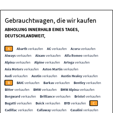
Gebrauchtwagen, die wir kaufen
ABHOLUNG INNERHALB EINES TAGES,
DEUTSCHLANDWEIT,
A
Abarth
verkaufen
AC
verkaufen
Acura
verkaufen
Aiways
verkaufen
Aixam
verkaufen
Alfa Romeo
verkaufen
Alpina
verkaufen
Alpine
verkaufen
Artega
verkaufen
Asia Motors
verkaufen
Aston Martin
verkaufen
Audi
verkaufen
Austin
verkaufen
Austin Healey
verkaufen
B
BAIC
verkaufen
Barkas
verkaufen
Bentley
verkaufen
Bitter
verkaufen
BMW
verkaufen
BMW Alpina
verkaufen
Borgward
verkaufen
Brilliance
verkaufen
Bristol
verkaufen
Bugatti
verkaufen
Buick
verkaufen
BYD
verkaufen
C
Cadillac
verkaufen
Callaway
verkaufen
Casalini
verkaufen