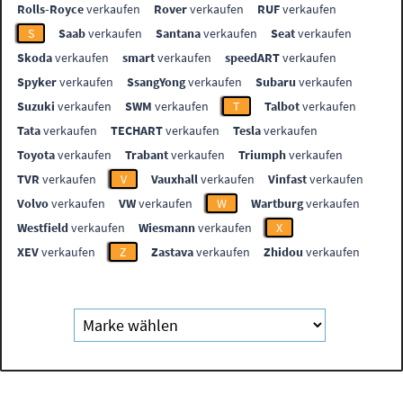
Rolls-Royce
verkaufen
Rover
verkaufen
RUF
verkaufen
S
Saab
verkaufen
Santana
verkaufen
Seat
verkaufen
Skoda
verkaufen
smart
verkaufen
speedART
verkaufen
Spyker
verkaufen
SsangYong
verkaufen
Subaru
verkaufen
Suzuki
verkaufen
SWM
verkaufen
T
Talbot
verkaufen
Tata
verkaufen
TECHART
verkaufen
Tesla
verkaufen
Toyota
verkaufen
Trabant
verkaufen
Triumph
verkaufen
TVR
verkaufen
V
Vauxhall
verkaufen
Vinfast
verkaufen
Volvo
verkaufen
VW
verkaufen
W
Wartburg
verkaufen
Westfield
verkaufen
Wiesmann
verkaufen
X
XEV
verkaufen
Z
Zastava
verkaufen
Zhidou
verkaufen