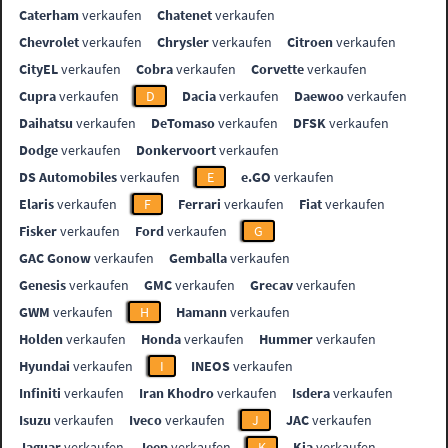
Caterham
verkaufen
Chatenet
verkaufen
Chevrolet
verkaufen
Chrysler
verkaufen
Citroen
verkaufen
CityEL
verkaufen
Cobra
verkaufen
Corvette
verkaufen
Cupra
verkaufen
D
Dacia
verkaufen
Daewoo
verkaufen
Daihatsu
verkaufen
DeTomaso
verkaufen
DFSK
verkaufen
Dodge
verkaufen
Donkervoort
verkaufen
DS Automobiles
verkaufen
E
e.GO
verkaufen
Elaris
verkaufen
F
Ferrari
verkaufen
Fiat
verkaufen
Fisker
verkaufen
Ford
verkaufen
G
GAC Gonow
verkaufen
Gemballa
verkaufen
Genesis
verkaufen
GMC
verkaufen
Grecav
verkaufen
GWM
verkaufen
H
Hamann
verkaufen
Holden
verkaufen
Honda
verkaufen
Hummer
verkaufen
Hyundai
verkaufen
I
INEOS
verkaufen
Infiniti
verkaufen
Iran Khodro
verkaufen
Isdera
verkaufen
Isuzu
verkaufen
Iveco
verkaufen
J
JAC
verkaufen
Jaguar
verkaufen
Jeep
verkaufen
K
Kia
verkaufen