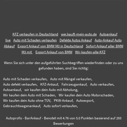
KFZ verkaufen in Deutschland
wer.kauft-mein-auto.de
Autoankauf
live
Auto mit Schaden verkaufen
Defekte Autos Ankauf
Auto-Ankauf Auto
Abkauf
Export Ankauf von BMW M3 in Deutschland
Sofort Ankauf aller BMW
M3 mit
Export Ankauf von BMW
Wir-kaufen-alle-KFZ
Wenn Sie sich unter den aufgeführten Suchbegriffen wiederfinden oder zu uns
gefunden haben, sind Sie richtig:
Auto mit Schaden verkaufen,
Auto mit Mängel verkaufen,
Auto defekt verkaufen,
KFZ-Ankauf,
Fahrzeugankauf,
Auto verkaufen,
Autoankauf,
wir kaufen dein Auto mit Abholung,
Wir kaufen dein Auto mit Schaden,
Wir kaufen dein Auto Motorschaden,
Wir kaufen dein Auto ohne TÜV,
PKW-Ankauf,
Autoexport,
Gebrauchtwagenankauf,
Auto sofort verkaufen,
Autoprofis - BarAnkauf
-
Benotet mit
4.76
von 5.0 Punkten basierend auf
293
Bewertungen