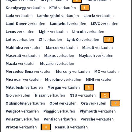
Koenigsegg
verkaufen
KTM
verkaufen
L
Lada
verkaufen
Lamborghini
verkaufen
Lancia
verkaufen
Land-Rover
verkaufen
Landwind
verkaufen
LEVC
verkaufen
Lexus
verkaufen
Ligier
verkaufen
Lincoln
verkaufen
Lotus
verkaufen
LTI
verkaufen
Lynk Co
verkaufen
M
Mahindra
verkaufen
Marcos
verkaufen
Maruti
verkaufen
Maserati
verkaufen
Maxus
verkaufen
Maybach
verkaufen
Mazda
verkaufen
McLaren
verkaufen
Mercedes-Benz
verkaufen
Mercury
verkaufen
MG
verkaufen
Microcar
verkaufen
Microlino
verkaufen
MINI
verkaufen
Mitsubishi
verkaufen
Morgan
verkaufen
N
Nio
verkaufen
Nissan
verkaufen
NSU
verkaufen
O
Oldsmobile
verkaufen
Opel
verkaufen
Ora
verkaufen
P
Peugeot
verkaufen
Piaggio
verkaufen
Plymouth
verkaufen
Polestar
verkaufen
Pontiac
verkaufen
Porsche
verkaufen
Proton
verkaufen
R
Renault
verkaufen