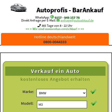
Autoprofis - BarAnkauf
WhatsApp:
0157 - 849 157 78
Direkt Anfrage per E-Mail:
anfrage@autoabkauf.de
365 Tage von 8 - 22 Uhr
>> > Wir sind momentan erreichbar! < <<
Hotline deutschlandweit:
0800-0044333
Verkauf ein Auto
kostenloses
Angebot erhalten
Marke:
Modell: