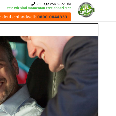
365 Tage von 8 - 22 Uhr
>> > Wir sind momentan erreichbar! < <<
e deutschlandweit:
0800-0044333