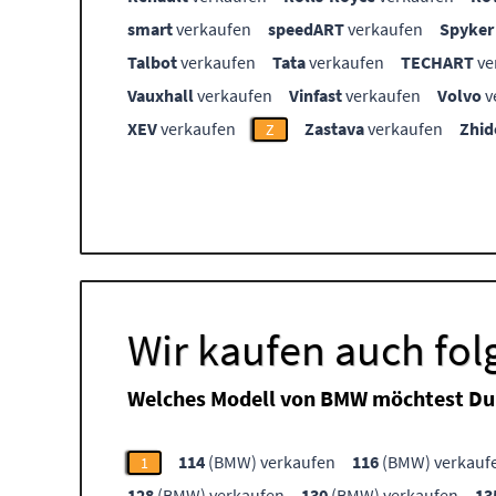
smart
verkaufen
speedART
verkaufen
Spyker
Talbot
verkaufen
Tata
verkaufen
TECHART
ve
Vauxhall
verkaufen
Vinfast
verkaufen
Volvo
v
XEV
verkaufen
Zastava
verkaufen
Zhid
Z
Wir kaufen auch fo
Welches Modell von BMW möchtest Du
114
(BMW) verkaufen
116
(BMW) verkauf
1
128
(BMW) verkaufen
130
(BMW) verkaufen
13