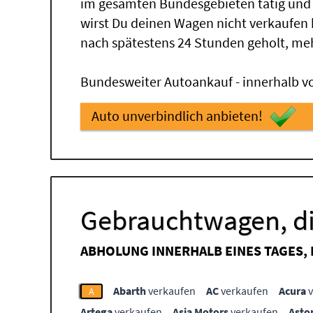
im gesamten Bundesgebieten tätig und
wirst Du deinen Wagen nicht verkaufen
nach spätestens 24 Stunden geholt, me
Bundesweiter Autoankauf - innerhalb vo
Auto unverbindlich anbieten!
Gebrauchtwagen, di
ABHOLUNG INNERHALB EINES TAGES,
Abarth
verkaufen
AC
verkaufen
Acura
v
A
Artega
verkaufen
Asia Motors
verkaufen
Asto