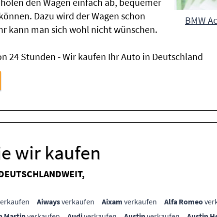
 holen den Wagen einfach ab, bequemer
 können. Dazu wird der Wagen schon
BMW Act
hr kann man sich wohl nicht wünschen.
n 24 Stunden - Wir kaufen Ihr Auto in Deutschland
e wir kaufen
 DEUTSCHLANDWEIT,
erkaufen
Aiways
verkaufen
Aixam
verkaufen
Alfa Romeo
ver
n Martin
verkaufen
Audi
verkaufen
Austin
verkaufen
Austin H