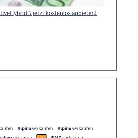
iveHybrid 5 jetzt kostenlos anbieten!
kaufen
Alpina
verkaufen
Alpine
verkaufen
ealey
verkaufen
BAIC
verkaufen
B