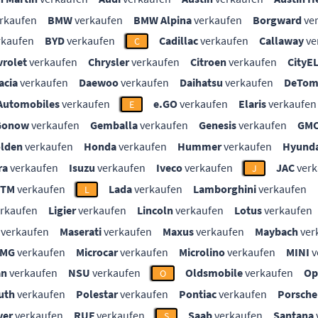
rkaufen
BMW
verkaufen
BMW Alpina
verkaufen
Borgward
ve
rkaufen
BYD
verkaufen
Cadillac
verkaufen
Callaway
ve
C
vrolet
verkaufen
Chrysler
verkaufen
Citroen
verkaufen
CityE
acia
verkaufen
Daewoo
verkaufen
Daihatsu
verkaufen
DeTom
Automobiles
verkaufen
e.GO
verkaufen
Elaris
verkaufen
E
Gonow
verkaufen
Gemballa
verkaufen
Genesis
verkaufen
GM
lden
verkaufen
Honda
verkaufen
Hummer
verkaufen
Hyunda
ra
verkaufen
Isuzu
verkaufen
Iveco
verkaufen
JAC
verk
J
KTM
verkaufen
Lada
verkaufen
Lamborghini
verkaufen
L
rkaufen
Ligier
verkaufen
Lincoln
verkaufen
Lotus
verkaufen
verkaufen
Maserati
verkaufen
Maxus
verkaufen
Maybach
ver
MG
verkaufen
Microcar
verkaufen
Microlino
verkaufen
MINI
v
an
verkaufen
NSU
verkaufen
Oldsmobile
verkaufen
Op
O
uth
verkaufen
Polestar
verkaufen
Pontiac
verkaufen
Porsche
ver
verkaufen
RUF
verkaufen
Saab
verkaufen
Santana
S