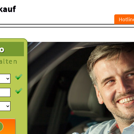
kauf
Hotlin
to
alten