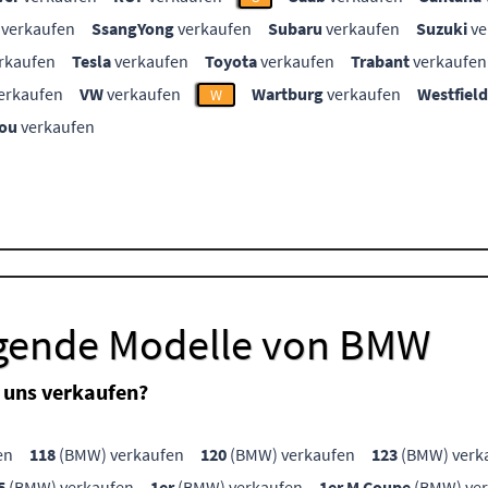
verkaufen
SsangYong
verkaufen
Subaru
verkaufen
Suzuki
ve
rkaufen
Tesla
verkaufen
Toyota
verkaufen
Trabant
verkaufen
erkaufen
VW
verkaufen
Wartburg
verkaufen
Westfield
W
ou
verkaufen
lgende Modelle von BMW
 uns verkaufen?
en
118
(BMW) verkaufen
120
(BMW) verkaufen
123
(BMW) verk
5
(BMW) verkaufen
1er
(BMW) verkaufen
1er M Coupe
(BMW) ver