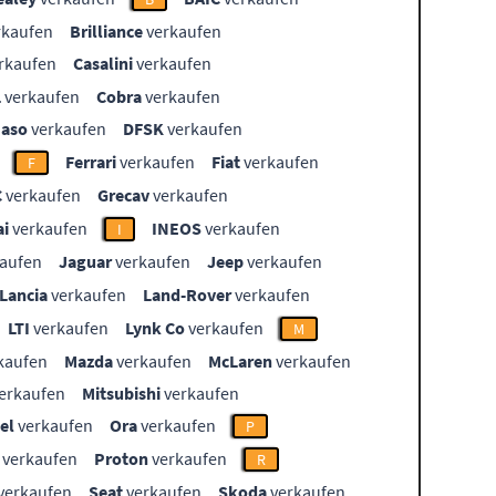
rkaufen
Brilliance
verkaufen
rkaufen
Casalini
verkaufen
L
verkaufen
Cobra
verkaufen
aso
verkaufen
DFSK
verkaufen
Ferrari
verkaufen
Fiat
verkaufen
F
C
verkaufen
Grecav
verkaufen
i
verkaufen
INEOS
verkaufen
I
aufen
Jaguar
verkaufen
Jeep
verkaufen
Lancia
verkaufen
Land-Rover
verkaufen
LTI
verkaufen
Lynk Co
verkaufen
M
kaufen
Mazda
verkaufen
McLaren
verkaufen
erkaufen
Mitsubishi
verkaufen
el
verkaufen
Ora
verkaufen
P
verkaufen
Proton
verkaufen
R
verkaufen
Seat
verkaufen
Skoda
verkaufen