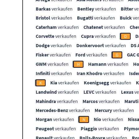
Barkas
verkaufen
Bentley
verkaufen
Bitter
ve
Bristol
verkaufen
Bugatti
verkaufen
Buick
ve
Caterham
verkaufen
Chatenet
verkaufen
Che
Corvette
verkaufen
Cupra
verkaufen
D
D
Dodge
verkaufen
Donkervoort
verkaufen
DS 
Fisker
verkaufen
Ford
verkaufen
GAC 
G
GWM
verkaufen
Hamann
verkaufen
Ho
H
Infiniti
verkaufen
Iran Khodro
verkaufen
Isde
Kia
verkaufen
Koenigsegg
verkaufen
K
Landwind
verkaufen
LEVC
verkaufen
Lexus
ve
Mahindra
verkaufen
Marcos
verkaufen
Maruti
Mercedes-Benz
verkaufen
Mercury
verkaufen
Morgan
verkaufen
Nio
verkaufen
Niss
N
Peugeot
verkaufen
Piaggio
verkaufen
Plymo
Renault
verkaufen
Rolls-Royce
verkaufen
Ro