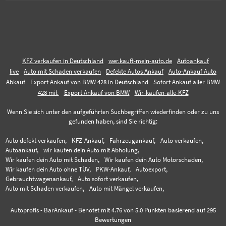
KFZ verkaufen in Deutschland
wer.kauft-mein-auto.de
Autoankauf
live
Auto mit Schaden verkaufen
Defekte Autos Ankauf
Auto-Ankauf Auto
Abkauf
Export Ankauf von BMW 428 in Deutschland
Sofort Ankauf aller BMW
428 mit
Export Ankauf von BMW
Wir-kaufen-alle-KFZ
Wenn Sie sich unter den aufgeführten Suchbegriffen wiederfinden oder zu uns
gefunden haben, sind Sie richtig:
Auto defekt verkaufen,
KFZ-Ankauf,
Fahrzeugankauf,
Auto verkaufen,
Autoankauf,
wir kaufen dein Auto mit Abholung,
Wir kaufen dein Auto mit Schaden,
Wir kaufen dein Auto Motorschaden,
Wir kaufen dein Auto ohne TÜV,
PKW-Ankauf,
Autoexport,
Gebrauchtwagenankauf,
Auto sofort verkaufen,
Auto mit Schaden verkaufen,
Auto mit Mängel verkaufen,
Autoprofis - BarAnkauf
-
Benotet mit
4.76
von 5.0 Punkten basierend auf
295
Bewertungen