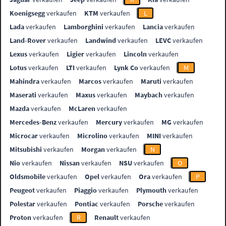
Koenigsegg
verkaufen
KTM
verkaufen
L
Lada
verkaufen
Lamborghini
verkaufen
Lancia
verkaufen
Land-Rover
verkaufen
Landwind
verkaufen
LEVC
verkaufen
Lexus
verkaufen
Ligier
verkaufen
Lincoln
verkaufen
Lotus
verkaufen
LTI
verkaufen
Lynk Co
verkaufen
M
Mahindra
verkaufen
Marcos
verkaufen
Maruti
verkaufen
Maserati
verkaufen
Maxus
verkaufen
Maybach
verkaufen
Mazda
verkaufen
McLaren
verkaufen
Mercedes-Benz
verkaufen
Mercury
verkaufen
MG
verkaufen
Microcar
verkaufen
Microlino
verkaufen
MINI
verkaufen
Mitsubishi
verkaufen
Morgan
verkaufen
N
Nio
verkaufen
Nissan
verkaufen
NSU
verkaufen
O
Oldsmobile
verkaufen
Opel
verkaufen
Ora
verkaufen
P
Peugeot
verkaufen
Piaggio
verkaufen
Plymouth
verkaufen
Polestar
verkaufen
Pontiac
verkaufen
Porsche
verkaufen
Proton
verkaufen
R
Renault
verkaufen