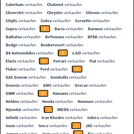
Caterham
verkaufen
Chatenet
verkaufen
Chevrolet
verkaufen
Chrysler
verkaufen
Citroen
verkaufen
CityEL
verkaufen
Cobra
verkaufen
Corvette
verkaufen
Cupra
verkaufen
D
Dacia
verkaufen
Daewoo
verkaufen
Daihatsu
verkaufen
DeTomaso
verkaufen
DFSK
verkaufen
Dodge
verkaufen
Donkervoort
verkaufen
DS Automobiles
verkaufen
E
e.GO
verkaufen
Elaris
verkaufen
F
Ferrari
verkaufen
Fiat
verkaufen
Fisker
verkaufen
Ford
verkaufen
G
GAC Gonow
verkaufen
Gemballa
verkaufen
Genesis
verkaufen
GMC
verkaufen
Grecav
verkaufen
GWM
verkaufen
H
Hamann
verkaufen
Holden
verkaufen
Honda
verkaufen
Hummer
verkaufen
Hyundai
verkaufen
I
INEOS
verkaufen
Infiniti
verkaufen
Iran Khodro
verkaufen
Isdera
verkaufen
Isuzu
verkaufen
Iveco
verkaufen
J
JAC
verkaufen
Jaguar
verkaufen
Jeep
verkaufen
K
Kia
verkaufen