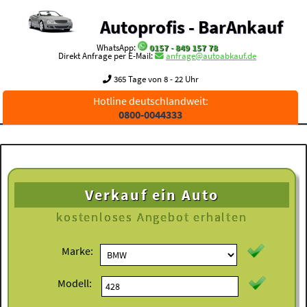
Autoprofis - BarAnkauf
WhatsApp:
0157 - 849 157 78
Direkt Anfrage per E-Mail:
anfrage@autoabkauf.de
365 Tage von 8 - 22 Uhr
Hotline deutschlandweit:
0800-0044333
Verkauf ein Auto
kostenloses
Angebot erhalten
Marke:
Modell: