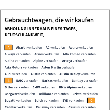
Gebrauchtwagen, die wir kaufen
ABHOLUNG INNERHALB EINES TAGES,
DEUTSCHLANDWEIT,
A
Abarth
verkaufen
AC
verkaufen
Acura
verkaufen
Aiways
verkaufen
Aixam
verkaufen
Alfa Romeo
verkaufen
Alpina
verkaufen
Alpine
verkaufen
Artega
verkaufen
Asia Motors
verkaufen
Aston Martin
verkaufen
Audi
verkaufen
Austin
verkaufen
Austin Healey
verkaufen
B
BAIC
verkaufen
Barkas
verkaufen
Bentley
verkaufen
Bitter
verkaufen
BMW
verkaufen
BMW Alpina
verkaufen
Borgward
verkaufen
Brilliance
verkaufen
Bristol
verkaufen
Bugatti
verkaufen
Buick
verkaufen
BYD
verkaufen
C
Cadillac
verkaufen
Callaway
verkaufen
Casalini
verkaufen