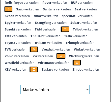
Rolls-Royce
verkaufen
Rover
verkaufen
RUF
verkaufen
S
Saab
verkaufen
Santana
verkaufen
Seat
verkaufen
Skoda
verkaufen
smart
verkaufen
speedART
verkaufen
Spyker
verkaufen
SsangYong
verkaufen
Subaru
verkaufen
Suzuki
verkaufen
SWM
verkaufen
T
Talbot
verkaufen
Tata
verkaufen
TECHART
verkaufen
Tesla
verkaufen
Toyota
verkaufen
Trabant
verkaufen
Triumph
verkaufen
TVR
verkaufen
V
Vauxhall
verkaufen
Vinfast
verkaufen
Volvo
verkaufen
VW
verkaufen
W
Wartburg
verkaufen
Westfield
verkaufen
Wiesmann
verkaufen
X
XEV
verkaufen
Z
Zastava
verkaufen
Zhidou
verkaufen