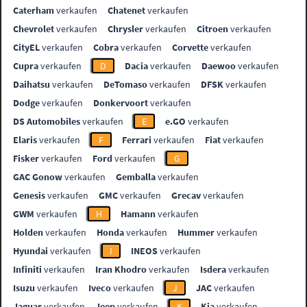
Caterham
verkaufen
Chatenet
verkaufen
Chevrolet
verkaufen
Chrysler
verkaufen
Citroen
verkaufen
CityEL
verkaufen
Cobra
verkaufen
Corvette
verkaufen
Cupra
verkaufen
D
Dacia
verkaufen
Daewoo
verkaufen
Daihatsu
verkaufen
DeTomaso
verkaufen
DFSK
verkaufen
Dodge
verkaufen
Donkervoort
verkaufen
DS Automobiles
verkaufen
E
e.GO
verkaufen
Elaris
verkaufen
F
Ferrari
verkaufen
Fiat
verkaufen
Fisker
verkaufen
Ford
verkaufen
G
GAC Gonow
verkaufen
Gemballa
verkaufen
Genesis
verkaufen
GMC
verkaufen
Grecav
verkaufen
GWM
verkaufen
H
Hamann
verkaufen
Holden
verkaufen
Honda
verkaufen
Hummer
verkaufen
Hyundai
verkaufen
I
INEOS
verkaufen
Infiniti
verkaufen
Iran Khodro
verkaufen
Isdera
verkaufen
Isuzu
verkaufen
Iveco
verkaufen
J
JAC
verkaufen
Jaguar
verkaufen
Jeep
verkaufen
K
Kia
verkaufen