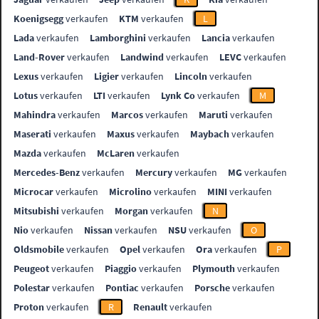
Koenigsegg
verkaufen
KTM
verkaufen
L
Lada
verkaufen
Lamborghini
verkaufen
Lancia
verkaufen
Land-Rover
verkaufen
Landwind
verkaufen
LEVC
verkaufen
Lexus
verkaufen
Ligier
verkaufen
Lincoln
verkaufen
Lotus
verkaufen
LTI
verkaufen
Lynk Co
verkaufen
M
Mahindra
verkaufen
Marcos
verkaufen
Maruti
verkaufen
Maserati
verkaufen
Maxus
verkaufen
Maybach
verkaufen
Mazda
verkaufen
McLaren
verkaufen
Mercedes-Benz
verkaufen
Mercury
verkaufen
MG
verkaufen
Microcar
verkaufen
Microlino
verkaufen
MINI
verkaufen
Mitsubishi
verkaufen
Morgan
verkaufen
N
Nio
verkaufen
Nissan
verkaufen
NSU
verkaufen
O
Oldsmobile
verkaufen
Opel
verkaufen
Ora
verkaufen
P
Peugeot
verkaufen
Piaggio
verkaufen
Plymouth
verkaufen
Polestar
verkaufen
Pontiac
verkaufen
Porsche
verkaufen
Proton
verkaufen
R
Renault
verkaufen