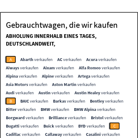
Gebrauchtwagen, die wir kaufen
ABHOLUNG INNERHALB EINES TAGES,
DEUTSCHLANDWEIT,
A
Abarth
verkaufen
AC
verkaufen
Acura
verkaufen
Aiways
verkaufen
Aixam
verkaufen
Alfa Romeo
verkaufen
Alpina
verkaufen
Alpine
verkaufen
Artega
verkaufen
Asia Motors
verkaufen
Aston Martin
verkaufen
Audi
verkaufen
Austin
verkaufen
Austin Healey
verkaufen
B
BAIC
verkaufen
Barkas
verkaufen
Bentley
verkaufen
Bitter
verkaufen
BMW
verkaufen
BMW Alpina
verkaufen
Borgward
verkaufen
Brilliance
verkaufen
Bristol
verkaufen
Bugatti
verkaufen
Buick
verkaufen
BYD
verkaufen
C
Cadillac
verkaufen
Callaway
verkaufen
Casalini
verkaufen