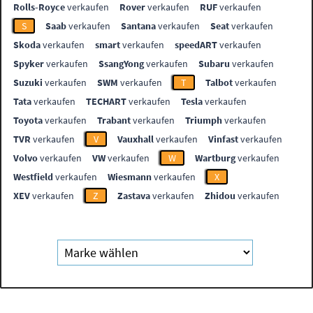
Rolls-Royce
verkaufen
Rover
verkaufen
RUF
verkaufen
S
Saab
verkaufen
Santana
verkaufen
Seat
verkaufen
Skoda
verkaufen
smart
verkaufen
speedART
verkaufen
Spyker
verkaufen
SsangYong
verkaufen
Subaru
verkaufen
Suzuki
verkaufen
SWM
verkaufen
T
Talbot
verkaufen
Tata
verkaufen
TECHART
verkaufen
Tesla
verkaufen
Toyota
verkaufen
Trabant
verkaufen
Triumph
verkaufen
TVR
verkaufen
V
Vauxhall
verkaufen
Vinfast
verkaufen
Volvo
verkaufen
VW
verkaufen
W
Wartburg
verkaufen
Westfield
verkaufen
Wiesmann
verkaufen
X
XEV
verkaufen
Z
Zastava
verkaufen
Zhidou
verkaufen