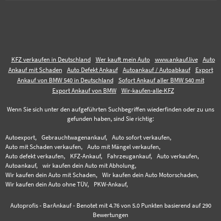
KFZ verkaufen in Deutschland
Wer kauft mein Auto
www.ankauf.live
Auto
Ankauf mit Schaden
Auto Defekt Ankauf
Autoankauf / Autoabkauf
Export
Ankauf von BMW 540 in Deutschland
Sofort Ankauf aller BMW 540 mit
Export Ankauf von BMW
Wir-kaufen-alle-KFZ
Wenn Sie sich unter den aufgeführten Suchbegriffen wiederfinden oder zu uns
gefunden haben, sind Sie richtig:
Autoexport,
Gebrauchtwagenankauf,
Auto sofort verkaufen,
Auto mit Schaden verkaufen,
Auto mit Mängel verkaufen,
Auto defekt verkaufen,
KFZ-Ankauf,
Fahrzeugankauf,
Auto verkaufen,
Autoankauf,
wir kaufen dein Auto mit Abholung,
Wir kaufen dein Auto mit Schaden,
Wir kaufen dein Auto Motorschaden,
Wir kaufen dein Auto ohne TÜV,
PKW-Ankauf,
Autoprofis - BarAnkauf
-
Benotet mit
4.76
von 5.0 Punkten basierend auf
290
Bewertungen