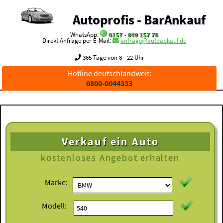
Autoprofis - BarAnkauf
WhatsApp:
0157 - 849 157 78
Direkt Anfrage per E-Mail:
anfrage@autoabkauf.de
365 Tage von 8 - 22 Uhr
Hotline deutschlandweit:
0800-0044333
Verkauf ein Auto
kostenloses
Angebot erhalten
Marke:
Modell: