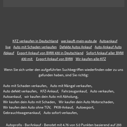
KFZ verkaufen in Deutschland
wer.kauft-mein-auto.de
Autoankauf
live
Auto mit Schaden verkaufen
Defekte Autos Ankauf
Auto-Ankauf Auto
Abkauf
Export Ankauf von BMW 430 in Deutschland
Sofort Ankauf aller BMW
430 mit
Export Ankauf von BMW
Wir-kaufen-alle-KFZ
Wenn Sie sich unter den aufgeführten Suchbegriffen wiederfinden oder zu uns
gefunden haben, sind Sie richtig:
Auto mit Schaden verkaufen,
Auto mit Mängel verkaufen,
Auto defekt verkaufen,
KFZ-Ankauf,
Fahrzeugankauf,
Auto verkaufen,
Autoankauf,
wir kaufen dein Auto mit Abholung,
Wir kaufen dein Auto mit Schaden,
Wir kaufen dein Auto Motorschaden,
Wir kaufen dein Auto ohne TÜV,
PKW-Ankauf,
Autoexport,
Gebrauchtwagenankauf,
Auto sofort verkaufen,
Autoprofis - BarAnkauf
-
Benotet mit
4.76
von 5.0 Punkten basierend auf
293