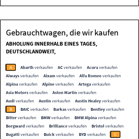
Gebrauchtwagen, die wir kaufen
ABHOLUNG INNERHALB EINES TAGES,
DEUTSCHLANDWEIT,
A
Abarth
verkaufen
AC
verkaufen
Acura
verkaufen
Aiways
verkaufen
Aixam
verkaufen
Alfa Romeo
verkaufen
Alpina
verkaufen
Alpine
verkaufen
Artega
verkaufen
Asia Motors
verkaufen
Aston Martin
verkaufen
Audi
verkaufen
Austin
verkaufen
Austin Healey
verkaufen
B
BAIC
verkaufen
Barkas
verkaufen
Bentley
verkaufen
Bitter
verkaufen
BMW
verkaufen
BMW Alpina
verkaufen
Borgward
verkaufen
Brilliance
verkaufen
Bristol
verkaufen
Bugatti
verkaufen
Buick
verkaufen
BYD
verkaufen
C