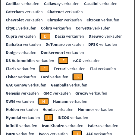
Cadillac
verkaufen
Callaway
verkaufen
Casalini
verkaufen
Caterham
verkaufen
Chatenet
verkaufen
Chevrolet
verkaufen
Chrysler
verkaufen
Citroen
verkaufen
CityEL
verkaufen
Cobra
verkaufen
Corvette
verkaufen
Cupra
verkaufen
D
Dacia
verkaufen
Daewoo
verkaufen
Daihatsu
verkaufen
DeTomaso
verkaufen
DFSK
verkaufen
Dodge
verkaufen
Donkervoort
verkaufen
DS Automobiles
verkaufen
E
e.GO
verkaufen
Elaris
verkaufen
F
Ferrari
verkaufen
Fiat
verkaufen
Fisker
verkaufen
Ford
verkaufen
G
GAC Gonow
verkaufen
Gemballa
verkaufen
Genesis
verkaufen
GMC
verkaufen
Grecav
verkaufen
GWM
verkaufen
H
Hamann
verkaufen
Holden
verkaufen
Honda
verkaufen
Hummer
verkaufen
Hyundai
verkaufen
I
INEOS
verkaufen
Infiniti
verkaufen
Iran Khodro
verkaufen
Isdera
verkaufen
Isuzu
verkaufen
Iveco
verkaufen
J
JAC
verkaufen