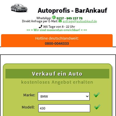
Autoprofis - BarAnkauf
WhatsApp:
0157 - 849 157 78
Direkt Anfrage per E-Mail:
anfrage@autoabkauf.de
365 Tage von 8 - 22 Uhr
>> > Wir sind momentan erreichbar! < <<
Hotline deutschlandweit:
0800-0044333
Verkauf ein Auto
kostenloses
Angebot erhalten
Marke:
Modell: