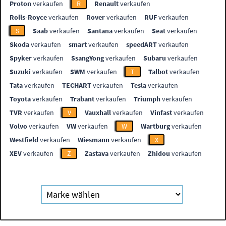
Proton
verkaufen
R
Renault
verkaufen
Rolls-Royce
verkaufen
Rover
verkaufen
RUF
verkaufen
S
Saab
verkaufen
Santana
verkaufen
Seat
verkaufen
Skoda
verkaufen
smart
verkaufen
speedART
verkaufen
Spyker
verkaufen
SsangYong
verkaufen
Subaru
verkaufen
Suzuki
verkaufen
SWM
verkaufen
T
Talbot
verkaufen
Tata
verkaufen
TECHART
verkaufen
Tesla
verkaufen
Toyota
verkaufen
Trabant
verkaufen
Triumph
verkaufen
TVR
verkaufen
V
Vauxhall
verkaufen
Vinfast
verkaufen
Volvo
verkaufen
VW
verkaufen
W
Wartburg
verkaufen
Westfield
verkaufen
Wiesmann
verkaufen
X
XEV
verkaufen
Z
Zastava
verkaufen
Zhidou
verkaufen