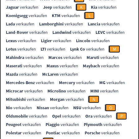
Jaguar
verkaufen
Jeep
verkaufen
K
Kia
verkaufen
Koenigsegg
verkaufen
KTM
verkaufen
L
Lada
verkaufen
Lamborghini
verkaufen
Lancia
verkaufen
Land-Rover
verkaufen
Landwind
verkaufen
LEVC
verkaufen
Lexus
verkaufen
Ligier
verkaufen
Lincoln
verkaufen
Lotus
verkaufen
LTI
verkaufen
Lynk Co
verkaufen
M
Mahindra
verkaufen
Marcos
verkaufen
Maruti
verkaufen
Maserati
verkaufen
Maxus
verkaufen
Maybach
verkaufen
Mazda
verkaufen
McLaren
verkaufen
Mercedes-Benz
verkaufen
Mercury
verkaufen
MG
verkaufen
Microcar
verkaufen
Microlino
verkaufen
MINI
verkaufen
Mitsubishi
verkaufen
Morgan
verkaufen
N
Nio
verkaufen
Nissan
verkaufen
NSU
verkaufen
O
Oldsmobile
verkaufen
Opel
verkaufen
Ora
verkaufen
P
Peugeot
verkaufen
Piaggio
verkaufen
Plymouth
verkaufen
Polestar
verkaufen
Pontiac
verkaufen
Porsche
verkaufen