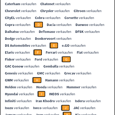
Caterham
verkaufen
Chatenet
verkaufen
Chevrolet
verkaufen
Chrysler
verkaufen
Citroen
verkaufen
CityEL
verkaufen
Cobra
verkaufen
Corvette
verkaufen
Cupra
verkaufen
D
Dacia
verkaufen
Daewoo
verkaufen
Daihatsu
verkaufen
DeTomaso
verkaufen
DFSK
verkaufen
Dodge
verkaufen
Donkervoort
verkaufen
DS Automobiles
verkaufen
E
e.GO
verkaufen
Elaris
verkaufen
F
Ferrari
verkaufen
Fiat
verkaufen
Fisker
verkaufen
Ford
verkaufen
G
GAC Gonow
verkaufen
Gemballa
verkaufen
Genesis
verkaufen
GMC
verkaufen
Grecav
verkaufen
GWM
verkaufen
H
Hamann
verkaufen
Holden
verkaufen
Honda
verkaufen
Hummer
verkaufen
Hyundai
verkaufen
I
INEOS
verkaufen
Infiniti
verkaufen
Iran Khodro
verkaufen
Isdera
verkaufen
Isuzu
verkaufen
Iveco
verkaufen
J
JAC
verkaufen
Jaguar
verkaufen
Jeep
verkaufen
K
Kia
verkaufen