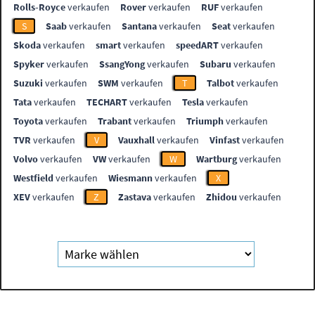
Rolls-Royce
verkaufen
Rover
verkaufen
RUF
verkaufen
S
Saab
verkaufen
Santana
verkaufen
Seat
verkaufen
Skoda
verkaufen
smart
verkaufen
speedART
verkaufen
Spyker
verkaufen
SsangYong
verkaufen
Subaru
verkaufen
Suzuki
verkaufen
SWM
verkaufen
T
Talbot
verkaufen
Tata
verkaufen
TECHART
verkaufen
Tesla
verkaufen
Toyota
verkaufen
Trabant
verkaufen
Triumph
verkaufen
TVR
verkaufen
V
Vauxhall
verkaufen
Vinfast
verkaufen
Volvo
verkaufen
VW
verkaufen
W
Wartburg
verkaufen
Westfield
verkaufen
Wiesmann
verkaufen
X
XEV
verkaufen
Z
Zastava
verkaufen
Zhidou
verkaufen