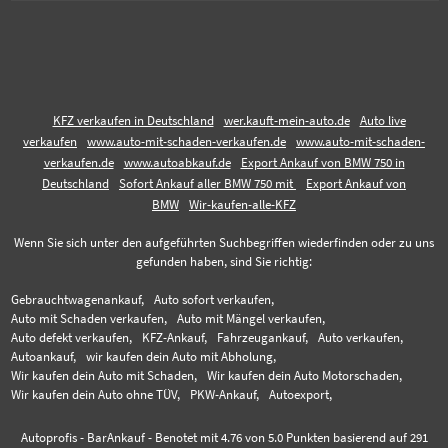
KFZ verkaufen in Deutschland
wer.kauft-mein-auto.de
Auto live
verkaufen
www.auto-mit-schaden-verkaufen.de
www.auto-mit-schaden-
verkaufen.de
www.autoabkauf.de
Export Ankauf von BMW 750 in
Deutschland
Sofort Ankauf aller BMW 750 mit
Export Ankauf von
BMW
Wir-kaufen-alle-KFZ
Wenn Sie sich unter den aufgeführten Suchbegriffen wiederfinden oder zu uns
gefunden haben, sind Sie richtig:
Gebrauchtwagenankauf,
Auto sofort verkaufen,
Auto mit Schaden verkaufen,
Auto mit Mängel verkaufen,
Auto defekt verkaufen,
KFZ-Ankauf,
Fahrzeugankauf,
Auto verkaufen,
Autoankauf,
wir kaufen dein Auto mit Abholung,
Wir kaufen dein Auto mit Schaden,
Wir kaufen dein Auto Motorschaden,
Wir kaufen dein Auto ohne TÜV,
PKW-Ankauf,
Autoexport,
Autoprofis - BarAnkauf
-
Benotet mit
4.76
von 5.0 Punkten basierend auf
291