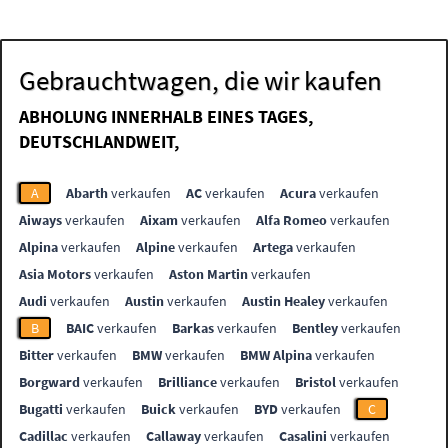
Gebrauchtwagen, die wir kaufen
ABHOLUNG INNERHALB EINES TAGES,
DEUTSCHLANDWEIT,
A
Abarth
verkaufen
AC
verkaufen
Acura
verkaufen
Aiways
verkaufen
Aixam
verkaufen
Alfa Romeo
verkaufen
Alpina
verkaufen
Alpine
verkaufen
Artega
verkaufen
Asia Motors
verkaufen
Aston Martin
verkaufen
Audi
verkaufen
Austin
verkaufen
Austin Healey
verkaufen
B
BAIC
verkaufen
Barkas
verkaufen
Bentley
verkaufen
Bitter
verkaufen
BMW
verkaufen
BMW Alpina
verkaufen
Borgward
verkaufen
Brilliance
verkaufen
Bristol
verkaufen
Bugatti
verkaufen
Buick
verkaufen
BYD
verkaufen
C
Cadillac
verkaufen
Callaway
verkaufen
Casalini
verkaufen