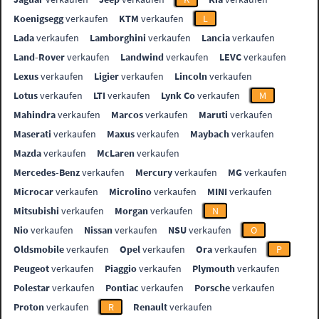
Koenigsegg
verkaufen
KTM
verkaufen
L
Lada
verkaufen
Lamborghini
verkaufen
Lancia
verkaufen
Land-Rover
verkaufen
Landwind
verkaufen
LEVC
verkaufen
Lexus
verkaufen
Ligier
verkaufen
Lincoln
verkaufen
Lotus
verkaufen
LTI
verkaufen
Lynk Co
verkaufen
M
Mahindra
verkaufen
Marcos
verkaufen
Maruti
verkaufen
Maserati
verkaufen
Maxus
verkaufen
Maybach
verkaufen
Mazda
verkaufen
McLaren
verkaufen
Mercedes-Benz
verkaufen
Mercury
verkaufen
MG
verkaufen
Microcar
verkaufen
Microlino
verkaufen
MINI
verkaufen
Mitsubishi
verkaufen
Morgan
verkaufen
N
Nio
verkaufen
Nissan
verkaufen
NSU
verkaufen
O
Oldsmobile
verkaufen
Opel
verkaufen
Ora
verkaufen
P
Peugeot
verkaufen
Piaggio
verkaufen
Plymouth
verkaufen
Polestar
verkaufen
Pontiac
verkaufen
Porsche
verkaufen
Proton
verkaufen
R
Renault
verkaufen