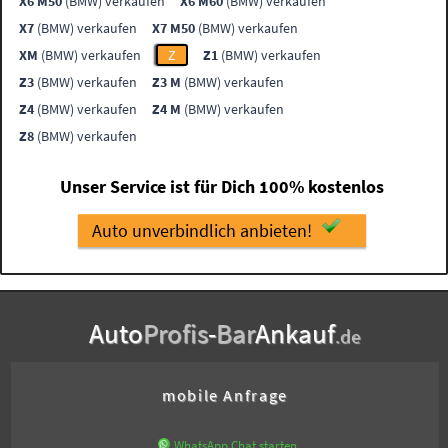
X6 M50
(BMW) verkaufen
X6 M60
(BMW) verkaufen
X7
(BMW) verkaufen
X7 M50
(BMW) verkaufen
XM
(BMW) verkaufen
Z
Z1
(BMW) verkaufen
Z3
(BMW) verkaufen
Z3 M
(BMW) verkaufen
Z4
(BMW) verkaufen
Z4 M
(BMW) verkaufen
Z8
(BMW) verkaufen
Unser Service ist für Dich 100% kostenlos
Auto unverbindlich anbieten!
Auto
Profis
-
Bar
Ankauf
.de
mobile Anfrage
WhatsApp Chat starten