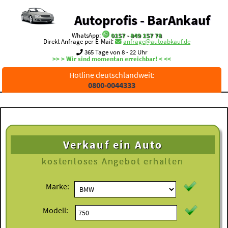
Autoprofis - BarAnkauf
WhatsApp:
0157 - 849 157 78
Direkt Anfrage per E-Mail:
anfrage@autoabkauf.de
365 Tage von 8 - 22 Uhr
>> > Wir sind momentan erreichbar! < <<
Hotline deutschlandweit:
0800-0044333
Verkauf ein Auto
kostenloses
Angebot erhalten
Marke:
Modell: