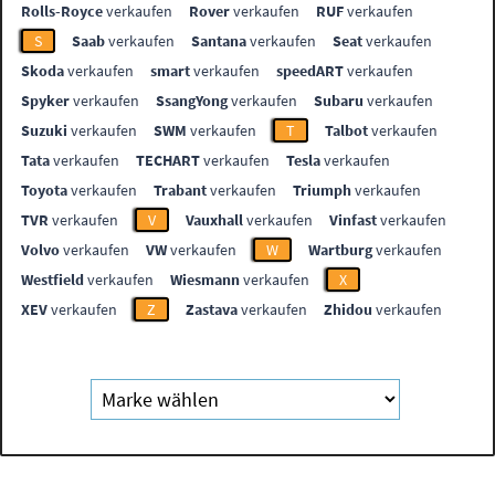
Rolls-Royce
verkaufen
Rover
verkaufen
RUF
verkaufen
S
Saab
verkaufen
Santana
verkaufen
Seat
verkaufen
Skoda
verkaufen
smart
verkaufen
speedART
verkaufen
Spyker
verkaufen
SsangYong
verkaufen
Subaru
verkaufen
Suzuki
verkaufen
SWM
verkaufen
T
Talbot
verkaufen
Tata
verkaufen
TECHART
verkaufen
Tesla
verkaufen
Toyota
verkaufen
Trabant
verkaufen
Triumph
verkaufen
TVR
verkaufen
V
Vauxhall
verkaufen
Vinfast
verkaufen
Volvo
verkaufen
VW
verkaufen
W
Wartburg
verkaufen
Westfield
verkaufen
Wiesmann
verkaufen
X
XEV
verkaufen
Z
Zastava
verkaufen
Zhidou
verkaufen