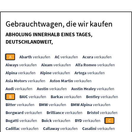
Gebrauchtwagen, die wir kaufen
ABHOLUNG INNERHALB EINES TAGES,
DEUTSCHLANDWEIT,
A
Abarth
verkaufen
AC
verkaufen
Acura
verkaufen
Aiways
verkaufen
Aixam
verkaufen
Alfa Romeo
verkaufen
Alpina
verkaufen
Alpine
verkaufen
Artega
verkaufen
Asia Motors
verkaufen
Aston Martin
verkaufen
Audi
verkaufen
Austin
verkaufen
Austin Healey
verkaufen
B
BAIC
verkaufen
Barkas
verkaufen
Bentley
verkaufen
Bitter
verkaufen
BMW
verkaufen
BMW Alpina
verkaufen
Borgward
verkaufen
Brilliance
verkaufen
Bristol
verkaufen
Bugatti
verkaufen
Buick
verkaufen
BYD
verkaufen
C
Cadillac
verkaufen
Callaway
verkaufen
Casalini
verkaufen