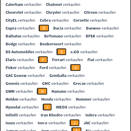
Caterham
verkaufen
Chatenet
verkaufen
Chevrolet
verkaufen
Chrysler
verkaufen
Citroen
verkaufen
CityEL
verkaufen
Cobra
verkaufen
Corvette
verkaufen
Cupra
verkaufen
D
Dacia
verkaufen
Daewoo
verkaufen
Daihatsu
verkaufen
DeTomaso
verkaufen
DFSK
verkaufen
Dodge
verkaufen
Donkervoort
verkaufen
DS Automobiles
verkaufen
E
e.GO
verkaufen
Elaris
verkaufen
F
Ferrari
verkaufen
Fiat
verkaufen
Fisker
verkaufen
Ford
verkaufen
G
GAC Gonow
verkaufen
Gemballa
verkaufen
Genesis
verkaufen
GMC
verkaufen
Grecav
verkaufen
GWM
verkaufen
H
Hamann
verkaufen
Holden
verkaufen
Honda
verkaufen
Hummer
verkaufen
Hyundai
verkaufen
I
INEOS
verkaufen
Infiniti
verkaufen
Iran Khodro
verkaufen
Isdera
verkaufen
Isuzu
verkaufen
Iveco
verkaufen
J
JAC
verkaufen
Jaguar
verkaufen
Jeep
verkaufen
K
Kia
verkaufen