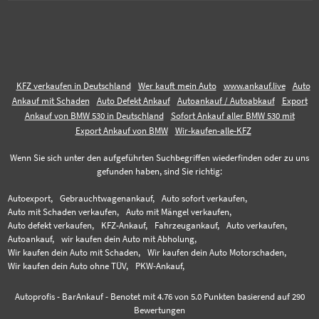
KFZ verkaufen in Deutschland
Wer kauft mein Auto
www.ankauf.live
Auto
Ankauf mit Schaden
Auto Defekt Ankauf
Autoankauf / Autoabkauf
Export
Ankauf von BMW 530 in Deutschland
Sofort Ankauf aller BMW 530 mit
Export Ankauf von BMW
Wir-kaufen-alle-KFZ
Wenn Sie sich unter den aufgeführten Suchbegriffen wiederfinden oder zu uns
gefunden haben, sind Sie richtig:
Autoexport,
Gebrauchtwagenankauf,
Auto sofort verkaufen,
Auto mit Schaden verkaufen,
Auto mit Mängel verkaufen,
Auto defekt verkaufen,
KFZ-Ankauf,
Fahrzeugankauf,
Auto verkaufen,
Autoankauf,
wir kaufen dein Auto mit Abholung,
Wir kaufen dein Auto mit Schaden,
Wir kaufen dein Auto Motorschaden,
Wir kaufen dein Auto ohne TÜV,
PKW-Ankauf,
Autoprofis - BarAnkauf
-
Benotet mit
4.76
von 5.0 Punkten basierend auf
290
Bewertungen