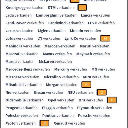
Koenigsegg
verkaufen
KTM
verkaufen
L
Lada
verkaufen
Lamborghini
verkaufen
Lancia
verkaufen
Land-Rover
verkaufen
Landwind
verkaufen
LEVC
verkaufen
Lexus
verkaufen
Ligier
verkaufen
Lincoln
verkaufen
Lotus
verkaufen
LTI
verkaufen
Lynk Co
verkaufen
M
Mahindra
verkaufen
Marcos
verkaufen
Maruti
verkaufen
Maserati
verkaufen
Maxus
verkaufen
Maybach
verkaufen
Mazda
verkaufen
McLaren
verkaufen
Mercedes-Benz
verkaufen
Mercury
verkaufen
MG
verkaufen
Microcar
verkaufen
Microlino
verkaufen
MINI
verkaufen
Mitsubishi
verkaufen
Morgan
verkaufen
N
Nio
verkaufen
Nissan
verkaufen
NSU
verkaufen
O
Oldsmobile
verkaufen
Opel
verkaufen
Ora
verkaufen
P
Peugeot
verkaufen
Piaggio
verkaufen
Plymouth
verkaufen
Polestar
verkaufen
Pontiac
verkaufen
Porsche
verkaufen
Proton
verkaufen
R
Renault
verkaufen