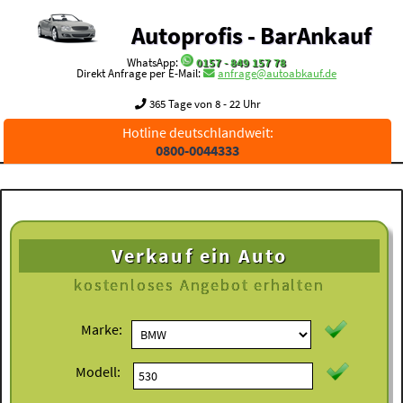
Autoprofis - BarAnkauf
WhatsApp:
0157 - 849 157 78
Direkt Anfrage per E-Mail:
anfrage@autoabkauf.de
365 Tage von 8 - 22 Uhr
Hotline deutschlandweit:
0800-0044333
Verkauf ein Auto
kostenloses
Angebot erhalten
Marke:
Modell: