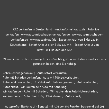
KFZ verkaufen in Deutschland
wer.kauft-mein-auto.de
Auto live
verkaufen
www.auto-mit-schaden-verkaufen.de
www.auto-mit-schaden-
verkaufen.de
www.autoabkauf.de
Export Ankauf von BMW 130 in
Deutschland
Sofort Ankauf aller BMW 130 mit
Export Ankauf von
BMW
Wir-kaufen-alle-KFZ
Wenn Sie sich unter den aufgeführten Suchbegriffen wiederfinden oder zu uns
gefunden haben, sind Sie richtig:
Gebrauchtwagenankauf,
Auto sofort verkaufen,
Auto mit Schaden verkaufen,
Auto mit Mängel verkaufen,
Auto defekt verkaufen,
KFZ-Ankauf,
Fahrzeugankauf,
Auto verkaufen,
Autoankauf,
wir kaufen dein Auto mit Abholung,
Wir kaufen dein Auto mit Schaden,
Wir kaufen dein Auto Motorschaden,
Wir kaufen dein Auto ohne TÜV,
PKW-Ankauf,
Autoexport,
Autoprofis - BarAnkauf
-
Benotet mit
4.76
von 5.0 Punkten basierend auf
291