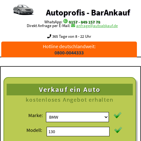
Autoprofis - BarAnkauf
WhatsApp:
0157 - 849 157 78
Direkt Anfrage per E-Mail:
anfrage@autoabkauf.de
365 Tage von 8 - 22 Uhr
Hotline deutschlandweit:
0800-0044333
Verkauf ein Auto
kostenloses
Angebot erhalten
Marke:
Modell: