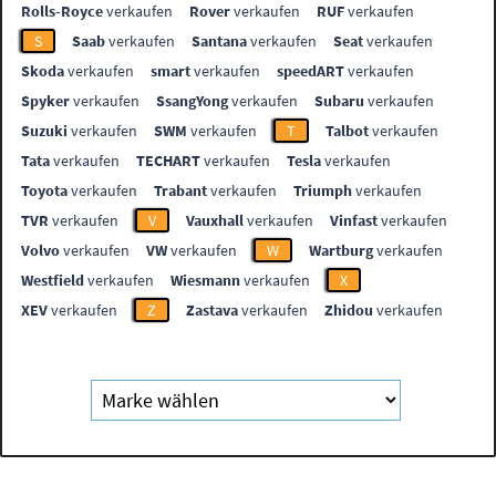
Rolls-Royce
verkaufen
Rover
verkaufen
RUF
verkaufen
S
Saab
verkaufen
Santana
verkaufen
Seat
verkaufen
Skoda
verkaufen
smart
verkaufen
speedART
verkaufen
Spyker
verkaufen
SsangYong
verkaufen
Subaru
verkaufen
Suzuki
verkaufen
SWM
verkaufen
T
Talbot
verkaufen
Tata
verkaufen
TECHART
verkaufen
Tesla
verkaufen
Toyota
verkaufen
Trabant
verkaufen
Triumph
verkaufen
TVR
verkaufen
V
Vauxhall
verkaufen
Vinfast
verkaufen
Volvo
verkaufen
VW
verkaufen
W
Wartburg
verkaufen
Westfield
verkaufen
Wiesmann
verkaufen
X
XEV
verkaufen
Z
Zastava
verkaufen
Zhidou
verkaufen