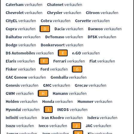
Caterham
verkaufen
Chatenet
verkaufen
Chevrolet
verkaufen
Chrysler
verkaufen
Citroen
verkaufen
CityEL
verkaufen
Cobra
verkaufen
Corvette
verkaufen
Cupra
verkaufen
D
Dacia
verkaufen
Daewoo
verkaufen
Daihatsu
verkaufen
DeTomaso
verkaufen
DFSK
verkaufen
Dodge
verkaufen
Donkervoort
verkaufen
DS Automobiles
verkaufen
E
e.GO
verkaufen
Elaris
verkaufen
F
Ferrari
verkaufen
Fiat
verkaufen
Fisker
verkaufen
Ford
verkaufen
G
GAC Gonow
verkaufen
Gemballa
verkaufen
Genesis
verkaufen
GMC
verkaufen
Grecav
verkaufen
GWM
verkaufen
H
Hamann
verkaufen
Holden
verkaufen
Honda
verkaufen
Hummer
verkaufen
Hyundai
verkaufen
I
INEOS
verkaufen
Infiniti
verkaufen
Iran Khodro
verkaufen
Isdera
verkaufen
Isuzu
verkaufen
Iveco
verkaufen
J
JAC
verkaufen
Jaguar
verkaufen
Jeep
verkaufen
K
Kia
verkaufen