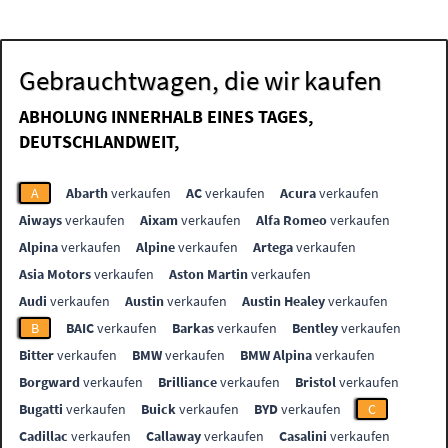
Gebrauchtwagen, die wir kaufen
ABHOLUNG INNERHALB EINES TAGES,
DEUTSCHLANDWEIT,
A
Abarth
verkaufen
AC
verkaufen
Acura
verkaufen
Aiways
verkaufen
Aixam
verkaufen
Alfa Romeo
verkaufen
Alpina
verkaufen
Alpine
verkaufen
Artega
verkaufen
Asia Motors
verkaufen
Aston Martin
verkaufen
Audi
verkaufen
Austin
verkaufen
Austin Healey
verkaufen
B
BAIC
verkaufen
Barkas
verkaufen
Bentley
verkaufen
Bitter
verkaufen
BMW
verkaufen
BMW Alpina
verkaufen
Borgward
verkaufen
Brilliance
verkaufen
Bristol
verkaufen
Bugatti
verkaufen
Buick
verkaufen
BYD
verkaufen
C
Cadillac
verkaufen
Callaway
verkaufen
Casalini
verkaufen