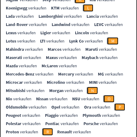
Koenigsegg
verkaufen
KTM
verkaufen
L
Lada
verkaufen
Lamborghini
verkaufen
Lancia
verkaufen
Land-Rover
verkaufen
Landwind
verkaufen
LEVC
verkaufen
Lexus
verkaufen
Ligier
verkaufen
Lincoln
verkaufen
Lotus
verkaufen
LTI
verkaufen
Lynk Co
verkaufen
M
Mahindra
verkaufen
Marcos
verkaufen
Maruti
verkaufen
Maserati
verkaufen
Maxus
verkaufen
Maybach
verkaufen
Mazda
verkaufen
McLaren
verkaufen
Mercedes-Benz
verkaufen
Mercury
verkaufen
MG
verkaufen
Microcar
verkaufen
Microlino
verkaufen
MINI
verkaufen
Mitsubishi
verkaufen
Morgan
verkaufen
N
Nio
verkaufen
Nissan
verkaufen
NSU
verkaufen
O
Oldsmobile
verkaufen
Opel
verkaufen
Ora
verkaufen
P
Peugeot
verkaufen
Piaggio
verkaufen
Plymouth
verkaufen
Polestar
verkaufen
Pontiac
verkaufen
Porsche
verkaufen
Proton
verkaufen
R
Renault
verkaufen