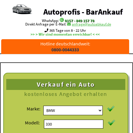
Autoprofis - BarAnkauf
WhatsApp:
0157 - 849 157 78
Direkt Anfrage per E-Mail:
anfrage@autoabkauf.de
365 Tage von 8 - 22 Uhr
>> > Wir sind momentan erreichbar! < <<
Hotline deutschlandweit:
0800-0044333
Verkauf ein Auto
kostenloses
Angebot erhalten
Marke:
Modell: