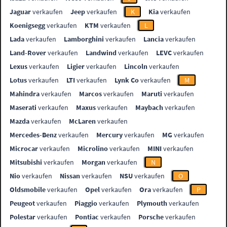
Jaguar
verkaufen
Jeep
verkaufen
K
Kia
verkaufen
Koenigsegg
verkaufen
KTM
verkaufen
L
Lada
verkaufen
Lamborghini
verkaufen
Lancia
verkaufen
Land-Rover
verkaufen
Landwind
verkaufen
LEVC
verkaufen
Lexus
verkaufen
Ligier
verkaufen
Lincoln
verkaufen
Lotus
verkaufen
LTI
verkaufen
Lynk Co
verkaufen
M
Mahindra
verkaufen
Marcos
verkaufen
Maruti
verkaufen
Maserati
verkaufen
Maxus
verkaufen
Maybach
verkaufen
Mazda
verkaufen
McLaren
verkaufen
Mercedes-Benz
verkaufen
Mercury
verkaufen
MG
verkaufen
Microcar
verkaufen
Microlino
verkaufen
MINI
verkaufen
Mitsubishi
verkaufen
Morgan
verkaufen
N
Nio
verkaufen
Nissan
verkaufen
NSU
verkaufen
O
Oldsmobile
verkaufen
Opel
verkaufen
Ora
verkaufen
P
Peugeot
verkaufen
Piaggio
verkaufen
Plymouth
verkaufen
Polestar
verkaufen
Pontiac
verkaufen
Porsche
verkaufen