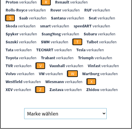
Proton
verkaufen
R
Renault
verkaufen
Rolls-Royce
verkaufen
Rover
verkaufen
RUF
verkaufen
S
Saab
verkaufen
Santana
verkaufen
Seat
verkaufen
Skoda
verkaufen
smart
verkaufen
speedART
verkaufen
Spyker
verkaufen
SsangYong
verkaufen
Subaru
verkaufen
Suzuki
verkaufen
SWM
verkaufen
T
Talbot
verkaufen
Tata
verkaufen
TECHART
verkaufen
Tesla
verkaufen
Toyota
verkaufen
Trabant
verkaufen
Triumph
verkaufen
TVR
verkaufen
V
Vauxhall
verkaufen
Vinfast
verkaufen
Volvo
verkaufen
VW
verkaufen
W
Wartburg
verkaufen
Westfield
verkaufen
Wiesmann
verkaufen
X
XEV
verkaufen
Z
Zastava
verkaufen
Zhidou
verkaufen