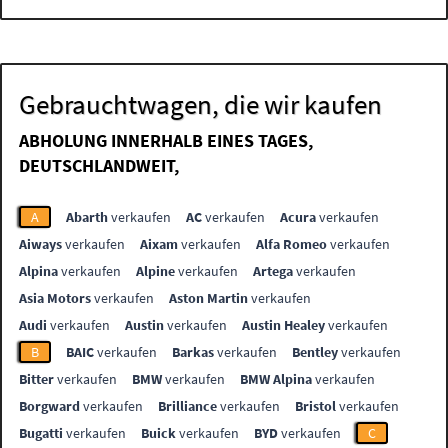
Gebrauchtwagen, die wir kaufen
ABHOLUNG INNERHALB EINES TAGES,
DEUTSCHLANDWEIT,
A
Abarth
verkaufen
AC
verkaufen
Acura
verkaufen
Aiways
verkaufen
Aixam
verkaufen
Alfa Romeo
verkaufen
Alpina
verkaufen
Alpine
verkaufen
Artega
verkaufen
Asia Motors
verkaufen
Aston Martin
verkaufen
Audi
verkaufen
Austin
verkaufen
Austin Healey
verkaufen
B
BAIC
verkaufen
Barkas
verkaufen
Bentley
verkaufen
Bitter
verkaufen
BMW
verkaufen
BMW Alpina
verkaufen
Borgward
verkaufen
Brilliance
verkaufen
Bristol
verkaufen
Bugatti
verkaufen
Buick
verkaufen
BYD
verkaufen
C