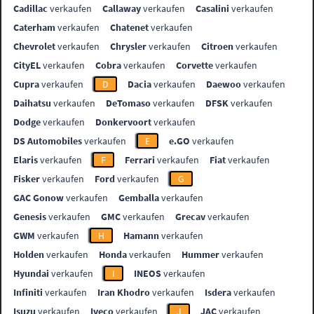
Cadillac
verkaufen
Callaway
verkaufen
Casalini
verkaufen
Caterham
verkaufen
Chatenet
verkaufen
Chevrolet
verkaufen
Chrysler
verkaufen
Citroen
verkaufen
CityEL
verkaufen
Cobra
verkaufen
Corvette
verkaufen
Cupra
verkaufen
D
Dacia
verkaufen
Daewoo
verkaufen
Daihatsu
verkaufen
DeTomaso
verkaufen
DFSK
verkaufen
Dodge
verkaufen
Donkervoort
verkaufen
DS Automobiles
verkaufen
E
e.GO
verkaufen
Elaris
verkaufen
F
Ferrari
verkaufen
Fiat
verkaufen
Fisker
verkaufen
Ford
verkaufen
G
GAC Gonow
verkaufen
Gemballa
verkaufen
Genesis
verkaufen
GMC
verkaufen
Grecav
verkaufen
GWM
verkaufen
H
Hamann
verkaufen
Holden
verkaufen
Honda
verkaufen
Hummer
verkaufen
Hyundai
verkaufen
I
INEOS
verkaufen
Infiniti
verkaufen
Iran Khodro
verkaufen
Isdera
verkaufen
Isuzu
verkaufen
Iveco
verkaufen
J
JAC
verkaufen