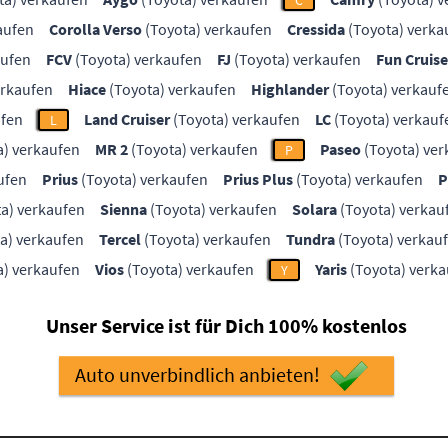
C
aufen
Corolla Verso
(Toyota) verkaufen
Cressida
(Toyota) verka
aufen
FCV
(Toyota) verkaufen
FJ
(Toyota) verkaufen
Fun Cruise
erkaufen
Hiace
(Toyota) verkaufen
Highlander
(Toyota) verkauf
ufen
Land Cruiser
(Toyota) verkaufen
LC
(Toyota) verkauf
L
a) verkaufen
MR 2
(Toyota) verkaufen
Paseo
(Toyota) ver
P
ufen
Prius
(Toyota) verkaufen
Prius Plus
(Toyota) verkaufen
P
a) verkaufen
Sienna
(Toyota) verkaufen
Solara
(Toyota) verkau
a) verkaufen
Tercel
(Toyota) verkaufen
Tundra
(Toyota) verkau
a) verkaufen
Vios
(Toyota) verkaufen
Yaris
(Toyota) verk
Y
Unser Service ist für Dich 100% kostenlos
Auto unverbindlich anbieten!