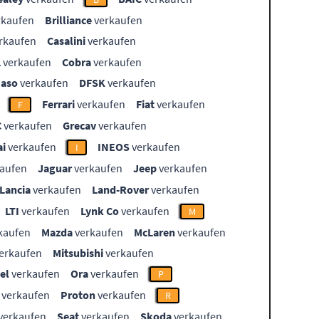
rkaufen
Brilliance
verkaufen
rkaufen
Casalini
verkaufen
L
verkaufen
Cobra
verkaufen
aso
verkaufen
DFSK
verkaufen
Ferrari
verkaufen
Fiat
verkaufen
F
C
verkaufen
Grecav
verkaufen
i
verkaufen
INEOS
verkaufen
I
aufen
Jaguar
verkaufen
Jeep
verkaufen
Lancia
verkaufen
Land-Rover
verkaufen
LTI
verkaufen
Lynk Co
verkaufen
M
kaufen
Mazda
verkaufen
McLaren
verkaufen
erkaufen
Mitsubishi
verkaufen
el
verkaufen
Ora
verkaufen
P
verkaufen
Proton
verkaufen
R
verkaufen
Seat
verkaufen
Skoda
verkaufen