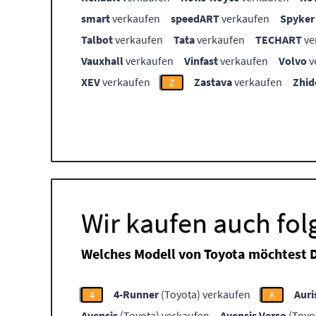
smart
verkaufen
speedART
verkaufen
Spyker
Talbot
verkaufen
Tata
verkaufen
TECHART
ve
Vauxhall
verkaufen
Vinfast
verkaufen
Volvo
v
XEV
verkaufen
Zastava
verkaufen
Zhid
Z
Wir kaufen auch fo
Welches Modell von Toyota möchtest 
4-Runner
(Toyota) verkaufen
Auri
4
A
Avensis
(Toyota) verkaufen
Avensis Verso
(Toyo