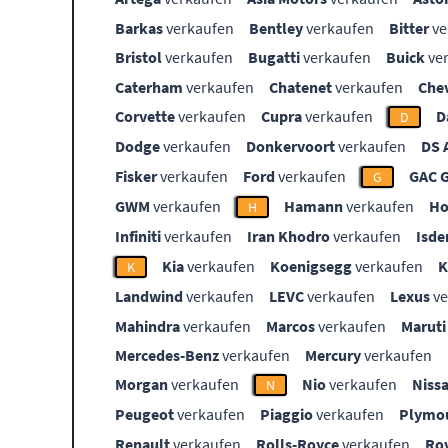
Barkas
verkaufen
Bentley
verkaufen
Bitter
ve
Bristol
verkaufen
Bugatti
verkaufen
Buick
ve
Caterham
verkaufen
Chatenet
verkaufen
Che
Corvette
verkaufen
Cupra
verkaufen
D
D
Dodge
verkaufen
Donkervoort
verkaufen
DS 
Fisker
verkaufen
Ford
verkaufen
GAC 
G
GWM
verkaufen
Hamann
verkaufen
Ho
H
Infiniti
verkaufen
Iran Khodro
verkaufen
Isde
Kia
verkaufen
Koenigsegg
verkaufen
K
Landwind
verkaufen
LEVC
verkaufen
Lexus
ve
Mahindra
verkaufen
Marcos
verkaufen
Maruti
Mercedes-Benz
verkaufen
Mercury
verkaufen
Morgan
verkaufen
Nio
verkaufen
Niss
N
Peugeot
verkaufen
Piaggio
verkaufen
Plymo
Renault
verkaufen
Rolls-Royce
verkaufen
Ro