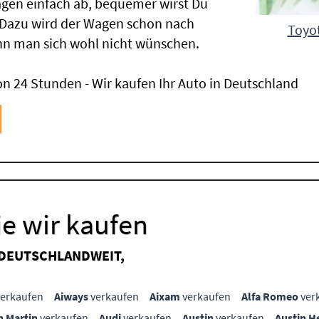
gen einfach ab, bequemer wirst Du
 Dazu wird der Wagen schon nach
Toyot
nn man sich wohl nicht wünschen.
n 24 Stunden - Wir kaufen Ihr Auto in Deutschland
e wir kaufen
 DEUTSCHLANDWEIT,
erkaufen
Aiways
verkaufen
Aixam
verkaufen
Alfa Romeo
ver
n Martin
verkaufen
Audi
verkaufen
Austin
verkaufen
Austin H