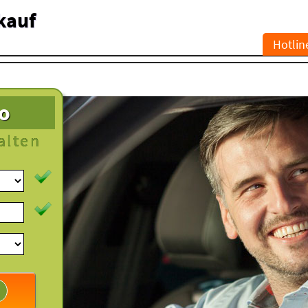
kauf
Hotlin
to
alten