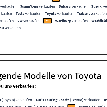
verkaufen
SsangYong
verkaufen
Subaru
verkaufen
Suzuki
ve
rkaufen
Tesla
verkaufen
Toyota
verkaufen
Trabant
verkaufen
erkaufen
VW
verkaufen
Wartburg
verkaufen
Westfield
W
ou
verkaufen
lgende Modelle von Toyota
Du uns verkaufen?
s
(Toyota) verkaufen
Auris Touring Sports
(Toyota) verkaufen
A
ta) verkaufen
Aygo
(Toyota) verkaufen
Camry
(Toyota) v