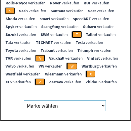
Rolls-Royce
verkaufen
Rover
verkaufen
RUF
verkaufen
S
Saab
verkaufen
Santana
verkaufen
Seat
verkaufen
Skoda
verkaufen
smart
verkaufen
speedART
verkaufen
Spyker
verkaufen
SsangYong
verkaufen
Subaru
verkaufen
Suzuki
verkaufen
SWM
verkaufen
T
Talbot
verkaufen
Tata
verkaufen
TECHART
verkaufen
Tesla
verkaufen
Toyota
verkaufen
Trabant
verkaufen
Triumph
verkaufen
TVR
verkaufen
V
Vauxhall
verkaufen
Vinfast
verkaufen
Volvo
verkaufen
VW
verkaufen
W
Wartburg
verkaufen
Westfield
verkaufen
Wiesmann
verkaufen
X
XEV
verkaufen
Z
Zastava
verkaufen
Zhidou
verkaufen