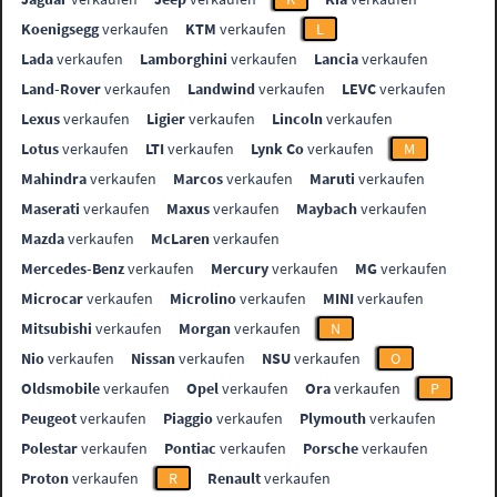
Koenigsegg
verkaufen
KTM
verkaufen
L
Lada
verkaufen
Lamborghini
verkaufen
Lancia
verkaufen
Land-Rover
verkaufen
Landwind
verkaufen
LEVC
verkaufen
Lexus
verkaufen
Ligier
verkaufen
Lincoln
verkaufen
Lotus
verkaufen
LTI
verkaufen
Lynk Co
verkaufen
M
Mahindra
verkaufen
Marcos
verkaufen
Maruti
verkaufen
Maserati
verkaufen
Maxus
verkaufen
Maybach
verkaufen
Mazda
verkaufen
McLaren
verkaufen
Mercedes-Benz
verkaufen
Mercury
verkaufen
MG
verkaufen
Microcar
verkaufen
Microlino
verkaufen
MINI
verkaufen
Mitsubishi
verkaufen
Morgan
verkaufen
N
Nio
verkaufen
Nissan
verkaufen
NSU
verkaufen
O
Oldsmobile
verkaufen
Opel
verkaufen
Ora
verkaufen
P
Peugeot
verkaufen
Piaggio
verkaufen
Plymouth
verkaufen
Polestar
verkaufen
Pontiac
verkaufen
Porsche
verkaufen
Proton
verkaufen
R
Renault
verkaufen