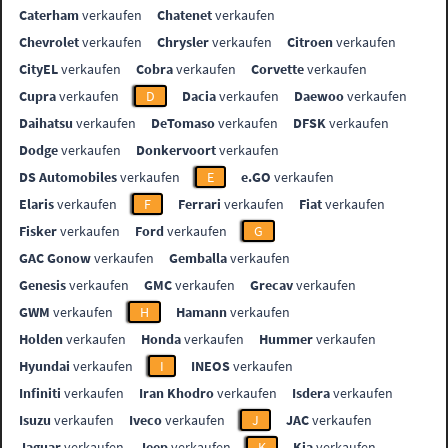
Caterham
verkaufen
Chatenet
verkaufen
Chevrolet
verkaufen
Chrysler
verkaufen
Citroen
verkaufen
CityEL
verkaufen
Cobra
verkaufen
Corvette
verkaufen
Cupra
verkaufen
D
Dacia
verkaufen
Daewoo
verkaufen
Daihatsu
verkaufen
DeTomaso
verkaufen
DFSK
verkaufen
Dodge
verkaufen
Donkervoort
verkaufen
DS Automobiles
verkaufen
E
e.GO
verkaufen
Elaris
verkaufen
F
Ferrari
verkaufen
Fiat
verkaufen
Fisker
verkaufen
Ford
verkaufen
G
GAC Gonow
verkaufen
Gemballa
verkaufen
Genesis
verkaufen
GMC
verkaufen
Grecav
verkaufen
GWM
verkaufen
H
Hamann
verkaufen
Holden
verkaufen
Honda
verkaufen
Hummer
verkaufen
Hyundai
verkaufen
I
INEOS
verkaufen
Infiniti
verkaufen
Iran Khodro
verkaufen
Isdera
verkaufen
Isuzu
verkaufen
Iveco
verkaufen
J
JAC
verkaufen
Jaguar
verkaufen
Jeep
verkaufen
K
Kia
verkaufen