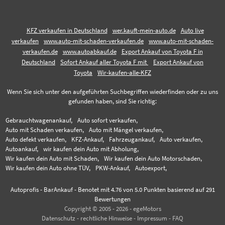
KFZ verkaufen in Deutschland
wer.kauft-mein-auto.de
Auto live
verkaufen
www.auto-mit-schaden-verkaufen.de
www.auto-mit-schaden-
verkaufen.de
www.autoabkauf.de
Export Ankauf von Toyota F in
Deutschland
Sofort Ankauf aller Toyota F mit
Export Ankauf von
Toyota
Wir-kaufen-alle-KFZ
Wenn Sie sich unter den aufgeführten Suchbegriffen wiederfinden oder zu uns
gefunden haben, sind Sie richtig:
Gebrauchtwagenankauf,
Auto sofort verkaufen,
Auto mit Schaden verkaufen,
Auto mit Mängel verkaufen,
Auto defekt verkaufen,
KFZ-Ankauf,
Fahrzeugankauf,
Auto verkaufen,
Autoankauf,
wir kaufen dein Auto mit Abholung,
Wir kaufen dein Auto mit Schaden,
Wir kaufen dein Auto Motorschaden,
Wir kaufen dein Auto ohne TÜV,
PKW-Ankauf,
Autoexport,
Autoprofis - BarAnkauf
-
Benotet mit
4.76
von 5.0 Punkten basierend auf
291
Bewertungen
Copyright © 2005 - 2026 - egeMotors
Datenschutz
-
rechtliche Hinweise
-
Impressum
-
FAQ