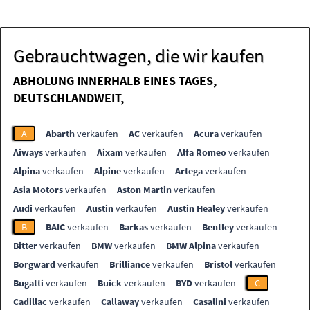
Gebrauchtwagen, die wir kaufen
ABHOLUNG INNERHALB EINES TAGES,
DEUTSCHLANDWEIT,
A
Abarth
verkaufen
AC
verkaufen
Acura
verkaufen
Aiways
verkaufen
Aixam
verkaufen
Alfa Romeo
verkaufen
Alpina
verkaufen
Alpine
verkaufen
Artega
verkaufen
Asia Motors
verkaufen
Aston Martin
verkaufen
Audi
verkaufen
Austin
verkaufen
Austin Healey
verkaufen
B
BAIC
verkaufen
Barkas
verkaufen
Bentley
verkaufen
Bitter
verkaufen
BMW
verkaufen
BMW Alpina
verkaufen
Borgward
verkaufen
Brilliance
verkaufen
Bristol
verkaufen
Bugatti
verkaufen
Buick
verkaufen
BYD
verkaufen
C
Cadillac
verkaufen
Callaway
verkaufen
Casalini
verkaufen