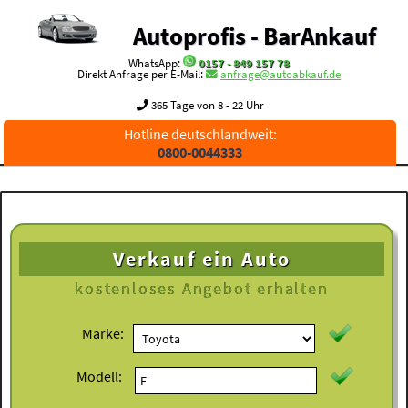
Autoprofis - BarAnkauf
WhatsApp:
0157 - 849 157 78
Direkt Anfrage per E-Mail:
anfrage@autoabkauf.de
365 Tage von 8 - 22 Uhr
Hotline deutschlandweit:
0800-0044333
Verkauf ein Auto
kostenloses
Angebot erhalten
Marke:
Modell: