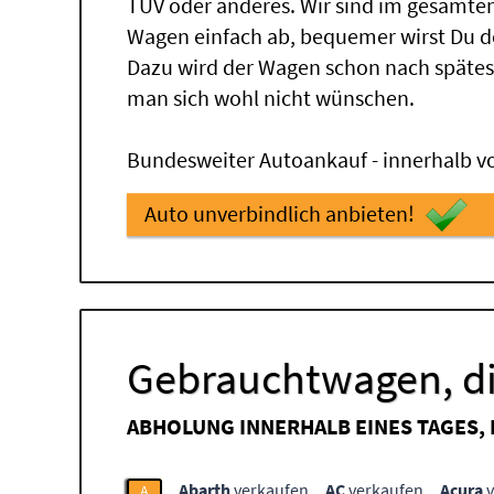
TÜV oder anderes. Wir sind im gesamte
Wagen einfach ab, bequemer wirst Du d
Dazu wird der Wagen schon nach spätes
man sich wohl nicht wünschen.
Bundesweiter Autoankauf - innerhalb vo
Auto unverbindlich anbieten!
Gebrauchtwagen, di
ABHOLUNG INNERHALB EINES TAGES,
Abarth
verkaufen
AC
verkaufen
Acura
v
A