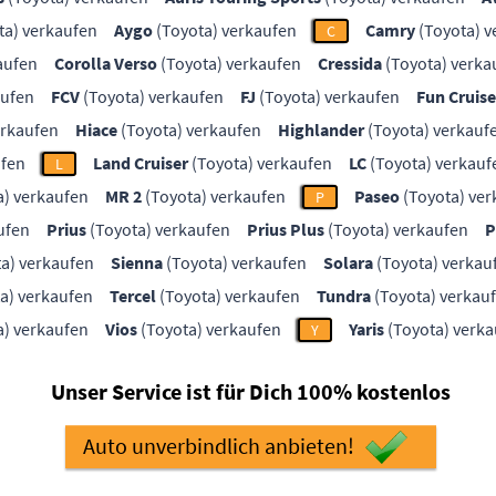
ta) verkaufen
Aygo
(Toyota) verkaufen
Camry
(Toyota) v
C
aufen
Corolla Verso
(Toyota) verkaufen
Cressida
(Toyota) verka
aufen
FCV
(Toyota) verkaufen
FJ
(Toyota) verkaufen
Fun Cruise
erkaufen
Hiace
(Toyota) verkaufen
Highlander
(Toyota) verkauf
ufen
Land Cruiser
(Toyota) verkaufen
LC
(Toyota) verkauf
L
a) verkaufen
MR 2
(Toyota) verkaufen
Paseo
(Toyota) ver
P
ufen
Prius
(Toyota) verkaufen
Prius Plus
(Toyota) verkaufen
P
a) verkaufen
Sienna
(Toyota) verkaufen
Solara
(Toyota) verkau
a) verkaufen
Tercel
(Toyota) verkaufen
Tundra
(Toyota) verkau
a) verkaufen
Vios
(Toyota) verkaufen
Yaris
(Toyota) verk
Y
Unser Service ist für Dich 100% kostenlos
Auto unverbindlich anbieten!