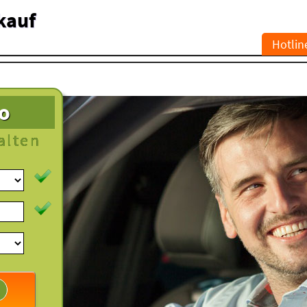
kauf
Hotlin
to
alten