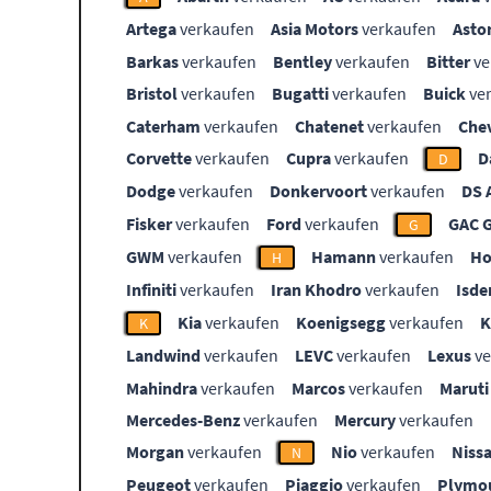
Artega
verkaufen
Asia Motors
verkaufen
Asto
Barkas
verkaufen
Bentley
verkaufen
Bitter
ve
Bristol
verkaufen
Bugatti
verkaufen
Buick
ve
Caterham
verkaufen
Chatenet
verkaufen
Che
Corvette
verkaufen
Cupra
verkaufen
D
D
Dodge
verkaufen
Donkervoort
verkaufen
DS 
Fisker
verkaufen
Ford
verkaufen
GAC 
G
GWM
verkaufen
Hamann
verkaufen
Ho
H
Infiniti
verkaufen
Iran Khodro
verkaufen
Isde
Kia
verkaufen
Koenigsegg
verkaufen
K
Landwind
verkaufen
LEVC
verkaufen
Lexus
ve
Mahindra
verkaufen
Marcos
verkaufen
Maruti
Mercedes-Benz
verkaufen
Mercury
verkaufen
Morgan
verkaufen
Nio
verkaufen
Niss
N
Peugeot
verkaufen
Piaggio
verkaufen
Plymo