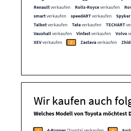
Renault
verkaufen
Rolls-Royce
verkaufen
Ro
smart
verkaufen
speedART
verkaufen
Spyker
Talbot
verkaufen
Tata
verkaufen
TECHART
ve
Vauxhall
verkaufen
Vinfast
verkaufen
Volvo
v
XEV
verkaufen
Zastava
verkaufen
Zhid
Z
Wir kaufen auch fo
Welches Modell von Toyota möchtest 
4-Runner
(Toyota) verkaufen
Auri
4
A