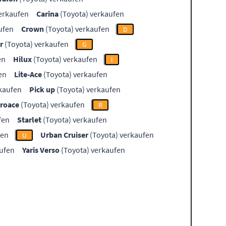
erkaufen
Carina
(Toyota) verkaufen
ufen
Crown
(Toyota) verkaufen
D
r
(Toyota) verkaufen
G
en
Hilux
(Toyota) verkaufen
I
en
Lite-Ace
(Toyota) verkaufen
kaufen
Pick up
(Toyota) verkaufen
roace
(Toyota) verkaufen
R
fen
Starlet
(Toyota) verkaufen
fen
Urban Cruiser
(Toyota) verkaufen
U
aufen
Yaris Verso
(Toyota) verkaufen