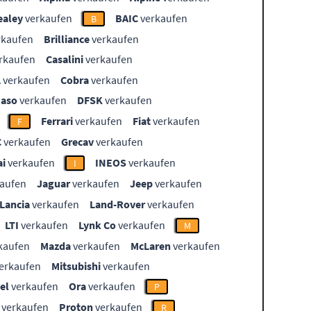
ealey
verkaufen
BAIC
verkaufen
B
rkaufen
Brilliance
verkaufen
rkaufen
Casalini
verkaufen
L
verkaufen
Cobra
verkaufen
aso
verkaufen
DFSK
verkaufen
Ferrari
verkaufen
Fiat
verkaufen
F
C
verkaufen
Grecav
verkaufen
i
verkaufen
INEOS
verkaufen
I
aufen
Jaguar
verkaufen
Jeep
verkaufen
Lancia
verkaufen
Land-Rover
verkaufen
LTI
verkaufen
Lynk Co
verkaufen
M
kaufen
Mazda
verkaufen
McLaren
verkaufen
erkaufen
Mitsubishi
verkaufen
el
verkaufen
Ora
verkaufen
P
verkaufen
Proton
verkaufen
R