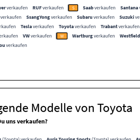
ver
verkaufen
RUF
verkaufen
Saab
verkaufen
Santana
S
verkaufen
SsangYong
verkaufen
Subaru
verkaufen
Suzuki
ve
rkaufen
Tesla
verkaufen
Toyota
verkaufen
Trabant
verkaufen
erkaufen
VW
verkaufen
Wartburg
verkaufen
Westfield
W
ou
verkaufen
lgende Modelle von Toyota
Du uns verkaufen?
s
(Toyota) verkaufen
Auris Touring Sports
(Toyota) verkaufen
A