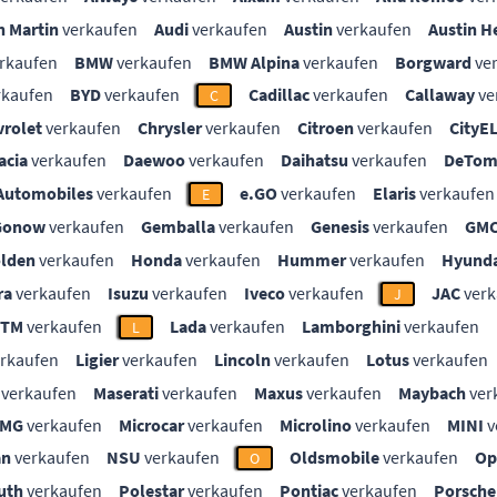
n Martin
verkaufen
Audi
verkaufen
Austin
verkaufen
Austin H
rkaufen
BMW
verkaufen
BMW Alpina
verkaufen
Borgward
ve
rkaufen
BYD
verkaufen
Cadillac
verkaufen
Callaway
ve
C
vrolet
verkaufen
Chrysler
verkaufen
Citroen
verkaufen
CityE
acia
verkaufen
Daewoo
verkaufen
Daihatsu
verkaufen
DeTom
Automobiles
verkaufen
e.GO
verkaufen
Elaris
verkaufen
E
Gonow
verkaufen
Gemballa
verkaufen
Genesis
verkaufen
GM
lden
verkaufen
Honda
verkaufen
Hummer
verkaufen
Hyunda
ra
verkaufen
Isuzu
verkaufen
Iveco
verkaufen
JAC
verk
J
KTM
verkaufen
Lada
verkaufen
Lamborghini
verkaufen
L
rkaufen
Ligier
verkaufen
Lincoln
verkaufen
Lotus
verkaufen
verkaufen
Maserati
verkaufen
Maxus
verkaufen
Maybach
ver
MG
verkaufen
Microcar
verkaufen
Microlino
verkaufen
MINI
v
an
verkaufen
NSU
verkaufen
Oldsmobile
verkaufen
Op
O
uth
verkaufen
Polestar
verkaufen
Pontiac
verkaufen
Porsche