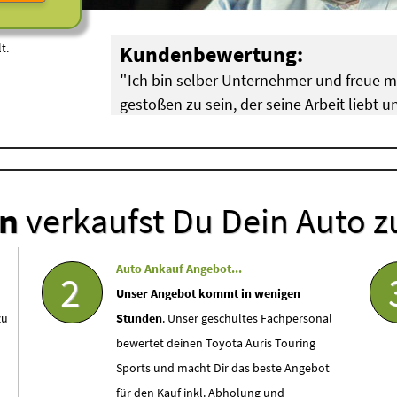
t.
Kundenbewertung:
"
Ich bin selber Unternehmer und freue 
gestoßen zu sein, der seine Arbeit liebt
"
hat!
Breuer aus Köln Pulheim (
BMW Motorschaden
)
en
verkaufst Du Dein Auto z
Auto Ankauf Angebot...
2
Unser Angebot kommt in wenigen
zu
Stunden
. Unser geschultes Fachpersonal
bewertet deinen Toyota Auris Touring
Sports und macht Dir das beste Angebot
für den Kauf inkl. Abholung und