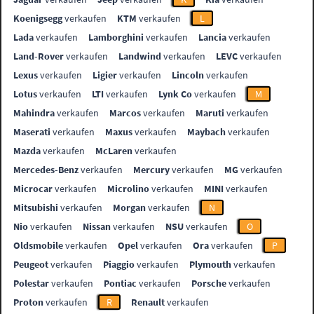
Koenigsegg
verkaufen
KTM
verkaufen
L
Lada
verkaufen
Lamborghini
verkaufen
Lancia
verkaufen
Land-Rover
verkaufen
Landwind
verkaufen
LEVC
verkaufen
Lexus
verkaufen
Ligier
verkaufen
Lincoln
verkaufen
Lotus
verkaufen
LTI
verkaufen
Lynk Co
verkaufen
M
Mahindra
verkaufen
Marcos
verkaufen
Maruti
verkaufen
Maserati
verkaufen
Maxus
verkaufen
Maybach
verkaufen
Mazda
verkaufen
McLaren
verkaufen
Mercedes-Benz
verkaufen
Mercury
verkaufen
MG
verkaufen
Microcar
verkaufen
Microlino
verkaufen
MINI
verkaufen
Mitsubishi
verkaufen
Morgan
verkaufen
N
Nio
verkaufen
Nissan
verkaufen
NSU
verkaufen
O
Oldsmobile
verkaufen
Opel
verkaufen
Ora
verkaufen
P
Peugeot
verkaufen
Piaggio
verkaufen
Plymouth
verkaufen
Polestar
verkaufen
Pontiac
verkaufen
Porsche
verkaufen
Proton
verkaufen
R
Renault
verkaufen