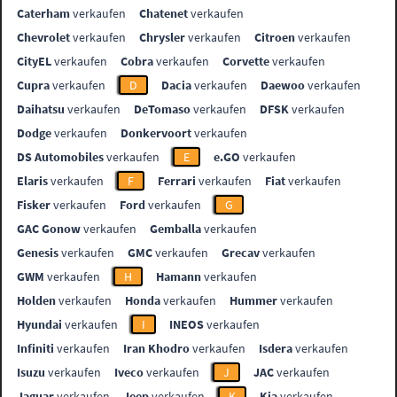
Caterham
verkaufen
Chatenet
verkaufen
Chevrolet
verkaufen
Chrysler
verkaufen
Citroen
verkaufen
CityEL
verkaufen
Cobra
verkaufen
Corvette
verkaufen
Cupra
verkaufen
D
Dacia
verkaufen
Daewoo
verkaufen
Daihatsu
verkaufen
DeTomaso
verkaufen
DFSK
verkaufen
Dodge
verkaufen
Donkervoort
verkaufen
DS Automobiles
verkaufen
E
e.GO
verkaufen
Elaris
verkaufen
F
Ferrari
verkaufen
Fiat
verkaufen
Fisker
verkaufen
Ford
verkaufen
G
GAC Gonow
verkaufen
Gemballa
verkaufen
Genesis
verkaufen
GMC
verkaufen
Grecav
verkaufen
GWM
verkaufen
H
Hamann
verkaufen
Holden
verkaufen
Honda
verkaufen
Hummer
verkaufen
Hyundai
verkaufen
I
INEOS
verkaufen
Infiniti
verkaufen
Iran Khodro
verkaufen
Isdera
verkaufen
Isuzu
verkaufen
Iveco
verkaufen
J
JAC
verkaufen
Jaguar
verkaufen
Jeep
verkaufen
K
Kia
verkaufen