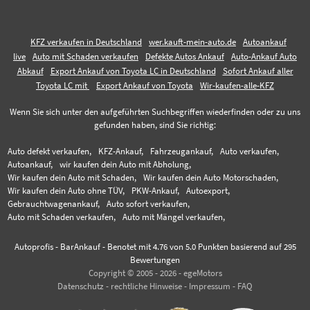
KFZ verkaufen in Deutschland
wer.kauft-mein-auto.de
Autoankauf
live
Auto mit Schaden verkaufen
Defekte Autos Ankauf
Auto-Ankauf Auto
Abkauf
Export Ankauf von Toyota LC in Deutschland
Sofort Ankauf aller
Toyota LC mit
Export Ankauf von Toyota
Wir-kaufen-alle-KFZ
Wenn Sie sich unter den aufgeführten Suchbegriffen wiederfinden oder zu uns
gefunden haben, sind Sie richtig:
Auto defekt verkaufen,
KFZ-Ankauf,
Fahrzeugankauf,
Auto verkaufen,
Autoankauf,
wir kaufen dein Auto mit Abholung,
Wir kaufen dein Auto mit Schaden,
Wir kaufen dein Auto Motorschaden,
Wir kaufen dein Auto ohne TÜV,
PKW-Ankauf,
Autoexport,
Gebrauchtwagenankauf,
Auto sofort verkaufen,
Auto mit Schaden verkaufen,
Auto mit Mängel verkaufen,
Autoprofis - BarAnkauf
-
Benotet mit
4.76
von 5.0 Punkten basierend auf
295
Bewertungen
Copyright © 2005 - 2026 - egeMotors
Datenschutz
-
rechtliche Hinweise
-
Impressum
-
FAQ