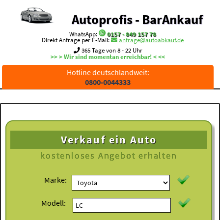
Autoprofis - BarAnkauf
WhatsApp:
0157 - 849 157 78
Direkt Anfrage per E-Mail:
anfrage@autoabkauf.de
365 Tage von 8 - 22 Uhr
>> > Wir sind momentan erreichbar! < <<
Hotline deutschlandweit:
0800-0044333
Verkauf ein Auto
kostenloses
Angebot erhalten
Marke:
Modell: