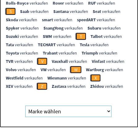
Rolls-Royce
verkaufen
Rover
verkaufen
RUF
verkaufen
S
Saab
verkaufen
Santana
verkaufen
Seat
verkaufen
Skoda
verkaufen
smart
verkaufen
speedART
verkaufen
Spyker
verkaufen
SsangYong
verkaufen
Subaru
verkaufen
Suzuki
verkaufen
SWM
verkaufen
T
Talbot
verkaufen
Tata
verkaufen
TECHART
verkaufen
Tesla
verkaufen
Toyota
verkaufen
Trabant
verkaufen
Triumph
verkaufen
TVR
verkaufen
V
Vauxhall
verkaufen
Vinfast
verkaufen
Volvo
verkaufen
VW
verkaufen
W
Wartburg
verkaufen
Westfield
verkaufen
Wiesmann
verkaufen
X
XEV
verkaufen
Z
Zastava
verkaufen
Zhidou
verkaufen