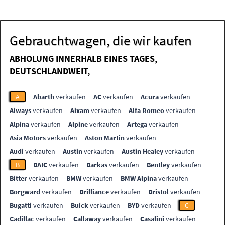
Gebrauchtwagen, die wir kaufen
ABHOLUNG INNERHALB EINES TAGES,
DEUTSCHLANDWEIT,
A
Abarth
verkaufen
AC
verkaufen
Acura
verkaufen
Aiways
verkaufen
Aixam
verkaufen
Alfa Romeo
verkaufen
Alpina
verkaufen
Alpine
verkaufen
Artega
verkaufen
Asia Motors
verkaufen
Aston Martin
verkaufen
Audi
verkaufen
Austin
verkaufen
Austin Healey
verkaufen
B
BAIC
verkaufen
Barkas
verkaufen
Bentley
verkaufen
Bitter
verkaufen
BMW
verkaufen
BMW Alpina
verkaufen
Borgward
verkaufen
Brilliance
verkaufen
Bristol
verkaufen
Bugatti
verkaufen
Buick
verkaufen
BYD
verkaufen
C
Cadillac
verkaufen
Callaway
verkaufen
Casalini
verkaufen