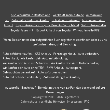
KFZ verkaufen in Deutschland
wer.kauft-mein-auto.de
Autoankauf
live
Auto mit Schaden verkaufen
Defekte Autos Ankauf
Auto-Ankauf Auto
Abkauf
Export Ankauf von Toyota Paseo in Deutschland
Sofort Ankauf aller
Toyota Paseo mit
Export Ankauf von Toyota
Wir-kaufen-alle-KFZ
Wenn Sie sich unter den aufgeführten Suchbegriffen wiederfinden oder zu uns
gefunden haben, sind Sie richtig:
Auto defekt verkaufen,
KFZ-Ankauf,
Fahrzeugankauf,
Auto verkaufen,
Autoankauf,
wir kaufen dein Auto mit Abholung,
Wir kaufen dein Auto mit Schaden,
Wir kaufen dein Auto Motorschaden,
Wir kaufen dein Auto ohne TÜV,
PKW-Ankauf,
Autoexport,
Gebrauchtwagenankauf,
Auto sofort verkaufen,
Auto mit Schaden verkaufen,
Auto mit Mängel verkaufen,
Autoprofis - BarAnkauf
-
Benotet mit
4.76
von 5.0 Punkten basierend auf
295
Bewertungen
Copyright © 2005 - 2026 - egeMotors
Datenschutz
-
rechtliche Hinweise
-
Impressum
-
FAQ