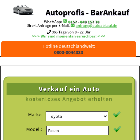
Autoprofis - BarAnkauf
WhatsApp:
0157 - 849 157 78
Direkt Anfrage per E-Mail:
anfrage@autoabkauf.de
365 Tage von 8 - 22 Uhr
>> > Wir sind momentan erreichbar! < <<
Hotline deutschlandweit:
0800-0044333
Verkauf ein Auto
kostenloses
Angebot erhalten
Marke:
Modell: