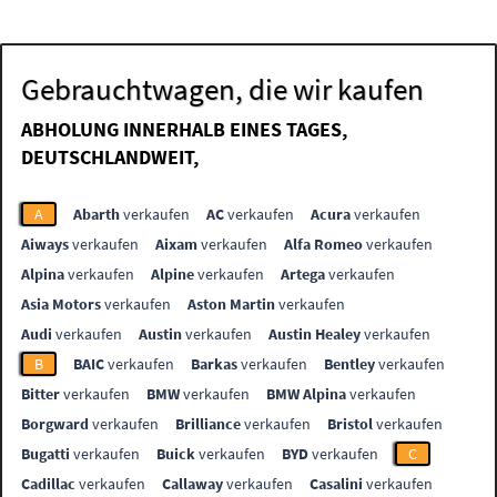
Gebrauchtwagen, die wir kaufen
ABHOLUNG INNERHALB EINES TAGES,
DEUTSCHLANDWEIT,
A
Abarth
verkaufen
AC
verkaufen
Acura
verkaufen
Aiways
verkaufen
Aixam
verkaufen
Alfa Romeo
verkaufen
Alpina
verkaufen
Alpine
verkaufen
Artega
verkaufen
Asia Motors
verkaufen
Aston Martin
verkaufen
Audi
verkaufen
Austin
verkaufen
Austin Healey
verkaufen
B
BAIC
verkaufen
Barkas
verkaufen
Bentley
verkaufen
Bitter
verkaufen
BMW
verkaufen
BMW Alpina
verkaufen
Borgward
verkaufen
Brilliance
verkaufen
Bristol
verkaufen
Bugatti
verkaufen
Buick
verkaufen
BYD
verkaufen
C
Cadillac
verkaufen
Callaway
verkaufen
Casalini
verkaufen