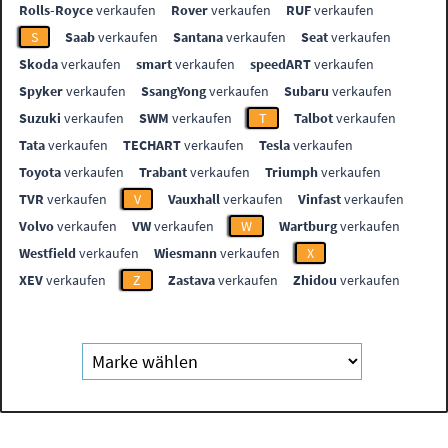
Rolls-Royce
verkaufen
Rover
verkaufen
RUF
verkaufen
S
Saab
verkaufen
Santana
verkaufen
Seat
verkaufen
Skoda
verkaufen
smart
verkaufen
speedART
verkaufen
Spyker
verkaufen
SsangYong
verkaufen
Subaru
verkaufen
Suzuki
verkaufen
SWM
verkaufen
T
Talbot
verkaufen
Tata
verkaufen
TECHART
verkaufen
Tesla
verkaufen
Toyota
verkaufen
Trabant
verkaufen
Triumph
verkaufen
TVR
verkaufen
V
Vauxhall
verkaufen
Vinfast
verkaufen
Volvo
verkaufen
VW
verkaufen
W
Wartburg
verkaufen
Westfield
verkaufen
Wiesmann
verkaufen
X
XEV
verkaufen
Z
Zastava
verkaufen
Zhidou
verkaufen