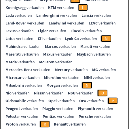
Koenigsegg
verkaufen
KTM
verkaufen
L
Lada
verkaufen
Lamborghini
verkaufen
Lancia
verkaufen
Land-Rover
verkaufen
Landwind
verkaufen
LEVC
verkaufen
Lexus
verkaufen
Ligier
verkaufen
Lincoln
verkaufen
Lotus
verkaufen
LTI
verkaufen
Lynk Co
verkaufen
M
Mahindra
verkaufen
Marcos
verkaufen
Maruti
verkaufen
Maserati
verkaufen
Maxus
verkaufen
Maybach
verkaufen
Mazda
verkaufen
McLaren
verkaufen
Mercedes-Benz
verkaufen
Mercury
verkaufen
MG
verkaufen
Microcar
verkaufen
Microlino
verkaufen
MINI
verkaufen
Mitsubishi
verkaufen
Morgan
verkaufen
N
Nio
verkaufen
Nissan
verkaufen
NSU
verkaufen
O
Oldsmobile
verkaufen
Opel
verkaufen
Ora
verkaufen
P
Peugeot
verkaufen
Piaggio
verkaufen
Plymouth
verkaufen
Polestar
verkaufen
Pontiac
verkaufen
Porsche
verkaufen
Proton
verkaufen
R
Renault
verkaufen