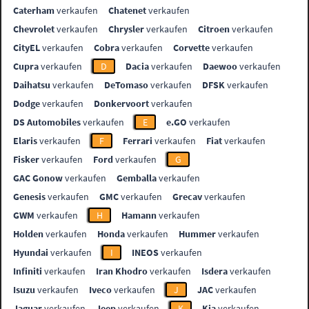
Caterham
verkaufen
Chatenet
verkaufen
Chevrolet
verkaufen
Chrysler
verkaufen
Citroen
verkaufen
CityEL
verkaufen
Cobra
verkaufen
Corvette
verkaufen
Cupra
verkaufen
D
Dacia
verkaufen
Daewoo
verkaufen
Daihatsu
verkaufen
DeTomaso
verkaufen
DFSK
verkaufen
Dodge
verkaufen
Donkervoort
verkaufen
DS Automobiles
verkaufen
E
e.GO
verkaufen
Elaris
verkaufen
F
Ferrari
verkaufen
Fiat
verkaufen
Fisker
verkaufen
Ford
verkaufen
G
GAC Gonow
verkaufen
Gemballa
verkaufen
Genesis
verkaufen
GMC
verkaufen
Grecav
verkaufen
GWM
verkaufen
H
Hamann
verkaufen
Holden
verkaufen
Honda
verkaufen
Hummer
verkaufen
Hyundai
verkaufen
I
INEOS
verkaufen
Infiniti
verkaufen
Iran Khodro
verkaufen
Isdera
verkaufen
Isuzu
verkaufen
Iveco
verkaufen
J
JAC
verkaufen
Jaguar
verkaufen
Jeep
verkaufen
K
Kia
verkaufen