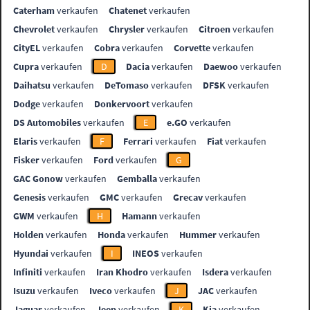
Caterham
verkaufen
Chatenet
verkaufen
Chevrolet
verkaufen
Chrysler
verkaufen
Citroen
verkaufen
CityEL
verkaufen
Cobra
verkaufen
Corvette
verkaufen
Cupra
verkaufen
D
Dacia
verkaufen
Daewoo
verkaufen
Daihatsu
verkaufen
DeTomaso
verkaufen
DFSK
verkaufen
Dodge
verkaufen
Donkervoort
verkaufen
DS Automobiles
verkaufen
E
e.GO
verkaufen
Elaris
verkaufen
F
Ferrari
verkaufen
Fiat
verkaufen
Fisker
verkaufen
Ford
verkaufen
G
GAC Gonow
verkaufen
Gemballa
verkaufen
Genesis
verkaufen
GMC
verkaufen
Grecav
verkaufen
GWM
verkaufen
H
Hamann
verkaufen
Holden
verkaufen
Honda
verkaufen
Hummer
verkaufen
Hyundai
verkaufen
I
INEOS
verkaufen
Infiniti
verkaufen
Iran Khodro
verkaufen
Isdera
verkaufen
Isuzu
verkaufen
Iveco
verkaufen
J
JAC
verkaufen
Jaguar
verkaufen
Jeep
verkaufen
K
Kia
verkaufen