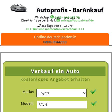
Autoprofis - BarAnkauf
WhatsApp:
0157 - 849 157 78
Direkt Anfrage per E-Mail:
anfrage@autoabkauf.de
365 Tage von 8 - 22 Uhr
>> > Wir sind momentan erreichbar! < <<
Hotline deutschlandweit:
0800-0044333
Verkauf ein Auto
kostenloses
Angebot erhalten
Marke:
Modell: