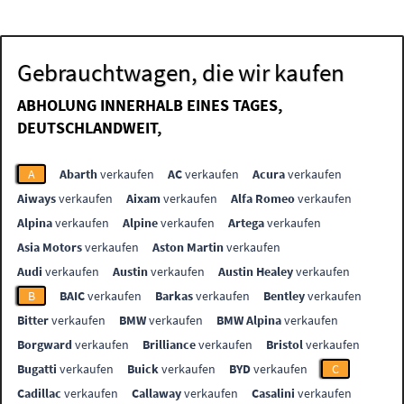
Gebrauchtwagen, die wir kaufen
ABHOLUNG INNERHALB EINES TAGES,
DEUTSCHLANDWEIT,
A
Abarth
verkaufen
AC
verkaufen
Acura
verkaufen
Aiways
verkaufen
Aixam
verkaufen
Alfa Romeo
verkaufen
Alpina
verkaufen
Alpine
verkaufen
Artega
verkaufen
Asia Motors
verkaufen
Aston Martin
verkaufen
Audi
verkaufen
Austin
verkaufen
Austin Healey
verkaufen
B
BAIC
verkaufen
Barkas
verkaufen
Bentley
verkaufen
Bitter
verkaufen
BMW
verkaufen
BMW Alpina
verkaufen
Borgward
verkaufen
Brilliance
verkaufen
Bristol
verkaufen
Bugatti
verkaufen
Buick
verkaufen
BYD
verkaufen
C
Cadillac
verkaufen
Callaway
verkaufen
Casalini
verkaufen