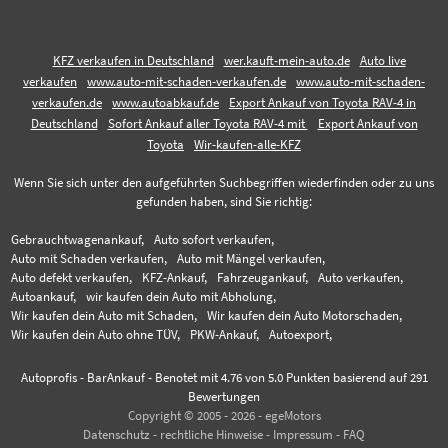
KFZ verkaufen in Deutschland
wer.kauft-mein-auto.de
Auto live
verkaufen
www.auto-mit-schaden-verkaufen.de
www.auto-mit-schaden-
verkaufen.de
www.autoabkauf.de
Export Ankauf von Toyota RAV-4 in
Deutschland
Sofort Ankauf aller Toyota RAV-4 mit
Export Ankauf von
Toyota
Wir-kaufen-alle-KFZ
Wenn Sie sich unter den aufgeführten Suchbegriffen wiederfinden oder zu uns
gefunden haben, sind Sie richtig:
Gebrauchtwagenankauf,
Auto sofort verkaufen,
Auto mit Schaden verkaufen,
Auto mit Mängel verkaufen,
Auto defekt verkaufen,
KFZ-Ankauf,
Fahrzeugankauf,
Auto verkaufen,
Autoankauf,
wir kaufen dein Auto mit Abholung,
Wir kaufen dein Auto mit Schaden,
Wir kaufen dein Auto Motorschaden,
Wir kaufen dein Auto ohne TÜV,
PKW-Ankauf,
Autoexport,
Autoprofis - BarAnkauf
-
Benotet mit
4.76
von 5.0 Punkten basierend auf
291
Bewertungen
Copyright © 2005 - 2026 - egeMotors
Datenschutz
-
rechtliche Hinweise
-
Impressum
-
FAQ