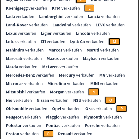
Koenigsegg
verkaufen
KTM
verkaufen
L
Lada
verkaufen
Lamborghini
verkaufen
Lancia
verkaufen
Land-Rover
verkaufen
Landwind
verkaufen
LEVC
verkaufen
Lexus
verkaufen
Ligier
verkaufen
Lincoln
verkaufen
Lotus
verkaufen
LTI
verkaufen
Lynk Co
verkaufen
M
Mahindra
verkaufen
Marcos
verkaufen
Maruti
verkaufen
Maserati
verkaufen
Maxus
verkaufen
Maybach
verkaufen
Mazda
verkaufen
McLaren
verkaufen
Mercedes-Benz
verkaufen
Mercury
verkaufen
MG
verkaufen
Microcar
verkaufen
Microlino
verkaufen
MINI
verkaufen
Mitsubishi
verkaufen
Morgan
verkaufen
N
Nio
verkaufen
Nissan
verkaufen
NSU
verkaufen
O
Oldsmobile
verkaufen
Opel
verkaufen
Ora
verkaufen
P
Peugeot
verkaufen
Piaggio
verkaufen
Plymouth
verkaufen
Polestar
verkaufen
Pontiac
verkaufen
Porsche
verkaufen
Proton
verkaufen
R
Renault
verkaufen