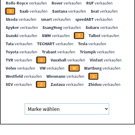
Rolls-Royce
verkaufen
Rover
verkaufen
RUF
verkaufen
S
Saab
verkaufen
Santana
verkaufen
Seat
verkaufen
Skoda
verkaufen
smart
verkaufen
speedART
verkaufen
Spyker
verkaufen
SsangYong
verkaufen
Subaru
verkaufen
Suzuki
verkaufen
SWM
verkaufen
T
Talbot
verkaufen
Tata
verkaufen
TECHART
verkaufen
Tesla
verkaufen
Toyota
verkaufen
Trabant
verkaufen
Triumph
verkaufen
TVR
verkaufen
V
Vauxhall
verkaufen
Vinfast
verkaufen
Volvo
verkaufen
VW
verkaufen
W
Wartburg
verkaufen
Westfield
verkaufen
Wiesmann
verkaufen
X
XEV
verkaufen
Z
Zastava
verkaufen
Zhidou
verkaufen