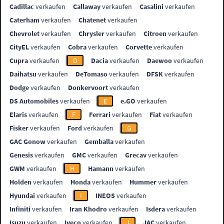
Cadillac
verkaufen
Callaway
verkaufen
Casalini
verkaufen
Caterham
verkaufen
Chatenet
verkaufen
Chevrolet
verkaufen
Chrysler
verkaufen
Citroen
verkaufen
CityEL
verkaufen
Cobra
verkaufen
Corvette
verkaufen
Cupra
verkaufen
D
Dacia
verkaufen
Daewoo
verkaufen
Daihatsu
verkaufen
DeTomaso
verkaufen
DFSK
verkaufen
Dodge
verkaufen
Donkervoort
verkaufen
DS Automobiles
verkaufen
E
e.GO
verkaufen
Elaris
verkaufen
F
Ferrari
verkaufen
Fiat
verkaufen
Fisker
verkaufen
Ford
verkaufen
G
GAC Gonow
verkaufen
Gemballa
verkaufen
Genesis
verkaufen
GMC
verkaufen
Grecav
verkaufen
GWM
verkaufen
H
Hamann
verkaufen
Holden
verkaufen
Honda
verkaufen
Hummer
verkaufen
Hyundai
verkaufen
I
INEOS
verkaufen
Infiniti
verkaufen
Iran Khodro
verkaufen
Isdera
verkaufen
Isuzu
verkaufen
Iveco
verkaufen
J
JAC
verkaufen