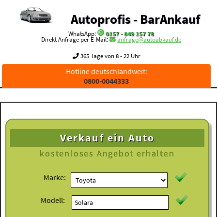
Autoprofis - BarAnkauf
WhatsApp:
0157 - 849 157 78
Direkt Anfrage per E-Mail:
anfrage@autoabkauf.de
365 Tage von 8 - 22 Uhr
Hotline deutschlandweit:
0800-0044333
Verkauf ein Auto
kostenloses
Angebot erhalten
Marke:
Modell: