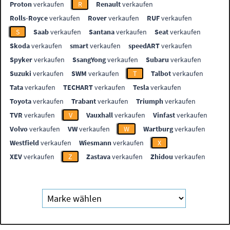
Proton
verkaufen
R
Renault
verkaufen
Rolls-Royce
verkaufen
Rover
verkaufen
RUF
verkaufen
S
Saab
verkaufen
Santana
verkaufen
Seat
verkaufen
Skoda
verkaufen
smart
verkaufen
speedART
verkaufen
Spyker
verkaufen
SsangYong
verkaufen
Subaru
verkaufen
Suzuki
verkaufen
SWM
verkaufen
T
Talbot
verkaufen
Tata
verkaufen
TECHART
verkaufen
Tesla
verkaufen
Toyota
verkaufen
Trabant
verkaufen
Triumph
verkaufen
TVR
verkaufen
V
Vauxhall
verkaufen
Vinfast
verkaufen
Volvo
verkaufen
VW
verkaufen
W
Wartburg
verkaufen
Westfield
verkaufen
Wiesmann
verkaufen
X
XEV
verkaufen
Z
Zastava
verkaufen
Zhidou
verkaufen