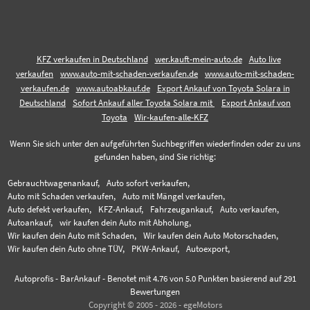
KFZ verkaufen in Deutschland
wer.kauft-mein-auto.de
Auto live
verkaufen
www.auto-mit-schaden-verkaufen.de
www.auto-mit-schaden-
verkaufen.de
www.autoabkauf.de
Export Ankauf von Toyota Solara in
Deutschland
Sofort Ankauf aller Toyota Solara mit
Export Ankauf von
Toyota
Wir-kaufen-alle-KFZ
Wenn Sie sich unter den aufgeführten Suchbegriffen wiederfinden oder zu uns
gefunden haben, sind Sie richtig:
Gebrauchtwagenankauf,
Auto sofort verkaufen,
Auto mit Schaden verkaufen,
Auto mit Mängel verkaufen,
Auto defekt verkaufen,
KFZ-Ankauf,
Fahrzeugankauf,
Auto verkaufen,
Autoankauf,
wir kaufen dein Auto mit Abholung,
Wir kaufen dein Auto mit Schaden,
Wir kaufen dein Auto Motorschaden,
Wir kaufen dein Auto ohne TÜV,
PKW-Ankauf,
Autoexport,
Autoprofis - BarAnkauf
-
Benotet mit
4.76
von 5.0 Punkten basierend auf
291
Bewertungen
Copyright © 2005 - 2026 - egeMotors