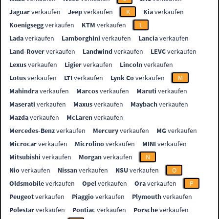
Jaguar
verkaufen
Jeep
verkaufen
K
Kia
verkaufen
Koenigsegg
verkaufen
KTM
verkaufen
L
Lada
verkaufen
Lamborghini
verkaufen
Lancia
verkaufen
Land-Rover
verkaufen
Landwind
verkaufen
LEVC
verkaufen
Lexus
verkaufen
Ligier
verkaufen
Lincoln
verkaufen
Lotus
verkaufen
LTI
verkaufen
Lynk Co
verkaufen
M
Mahindra
verkaufen
Marcos
verkaufen
Maruti
verkaufen
Maserati
verkaufen
Maxus
verkaufen
Maybach
verkaufen
Mazda
verkaufen
McLaren
verkaufen
Mercedes-Benz
verkaufen
Mercury
verkaufen
MG
verkaufen
Microcar
verkaufen
Microlino
verkaufen
MINI
verkaufen
Mitsubishi
verkaufen
Morgan
verkaufen
N
Nio
verkaufen
Nissan
verkaufen
NSU
verkaufen
O
Oldsmobile
verkaufen
Opel
verkaufen
Ora
verkaufen
P
Peugeot
verkaufen
Piaggio
verkaufen
Plymouth
verkaufen
Polestar
verkaufen
Pontiac
verkaufen
Porsche
verkaufen