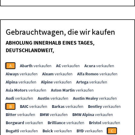
Gebrauchtwagen, die wir kaufen
ABHOLUNG INNERHALB EINES TAGES,
DEUTSCHLANDWEIT,
A
Abarth
verkaufen
AC
verkaufen
Acura
verkaufen
Aiways
verkaufen
Aixam
verkaufen
Alfa Romeo
verkaufen
Alpina
verkaufen
Alpine
verkaufen
Artega
verkaufen
Asia Motors
verkaufen
Aston Martin
verkaufen
Audi
verkaufen
Austin
verkaufen
Austin Healey
verkaufen
B
BAIC
verkaufen
Barkas
verkaufen
Bentley
verkaufen
Bitter
verkaufen
BMW
verkaufen
BMW Alpina
verkaufen
Borgward
verkaufen
Brilliance
verkaufen
Bristol
verkaufen
Bugatti
verkaufen
Buick
verkaufen
BYD
verkaufen
C