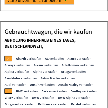
Auto unverbindlich anbieten!
Gebrauchtwagen, die wir kaufen
ABHOLUNG INNERHALB EINES TAGES,
DEUTSCHLANDWEIT,
A
Abarth
verkaufen
AC
verkaufen
Acura
verkaufen
Aiways
verkaufen
Aixam
verkaufen
Alfa Romeo
verkaufen
Alpina
verkaufen
Alpine
verkaufen
Artega
verkaufen
Asia Motors
verkaufen
Aston Martin
verkaufen
Audi
verkaufen
Austin
verkaufen
Austin Healey
verkaufen
B
BAIC
verkaufen
Barkas
verkaufen
Bentley
verkaufen
Bitter
verkaufen
BMW
verkaufen
BMW Alpina
verkaufen
Borgward
verkaufen
Brilliance
verkaufen
Bristol
verkaufen