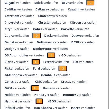
Bugatti
verkaufen
Buick
verkaufen
BYD
verkaufen
C
Cadillac
verkaufen
Callaway
verkaufen
Casalini
verkaufen
Caterham
verkaufen
Chatenet
verkaufen
Chevrolet
verkaufen
Chrysler
verkaufen
Citroen
verkaufen
CityEL
verkaufen
Cobra
verkaufen
Corvette
verkaufen
Cupra
verkaufen
D
Dacia
verkaufen
Daewoo
verkaufen
Daihatsu
verkaufen
DeTomaso
verkaufen
DFSK
verkaufen
Dodge
verkaufen
Donkervoort
verkaufen
DS Automobiles
verkaufen
E
e.GO
verkaufen
Elaris
verkaufen
F
Ferrari
verkaufen
Fiat
verkaufen
Fisker
verkaufen
Ford
verkaufen
G
GAC Gonow
verkaufen
Gemballa
verkaufen
Genesis
verkaufen
GMC
verkaufen
Grecav
verkaufen
GWM
verkaufen
H
Hamann
verkaufen
Holden
verkaufen
Honda
verkaufen
Hummer
verkaufen
Hyundai
verkaufen
I
INEOS
verkaufen
Infiniti
verkaufen
Iran Khodro
verkaufen
Isdera
verkaufen