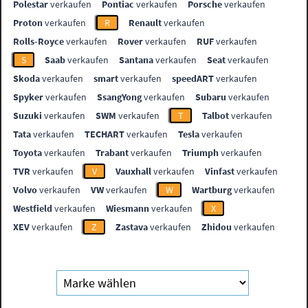
Polestar
verkaufen
Pontiac
verkaufen
Porsche
verkaufen
Proton
verkaufen
R
Renault
verkaufen
Rolls-Royce
verkaufen
Rover
verkaufen
RUF
verkaufen
S
Saab
verkaufen
Santana
verkaufen
Seat
verkaufen
Skoda
verkaufen
smart
verkaufen
speedART
verkaufen
Spyker
verkaufen
SsangYong
verkaufen
Subaru
verkaufen
Suzuki
verkaufen
SWM
verkaufen
T
Talbot
verkaufen
Tata
verkaufen
TECHART
verkaufen
Tesla
verkaufen
Toyota
verkaufen
Trabant
verkaufen
Triumph
verkaufen
TVR
verkaufen
V
Vauxhall
verkaufen
Vinfast
verkaufen
Volvo
verkaufen
VW
verkaufen
W
Wartburg
verkaufen
Westfield
verkaufen
Wiesmann
verkaufen
X
XEV
verkaufen
Z
Zastava
verkaufen
Zhidou
verkaufen