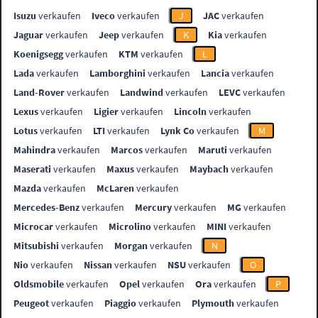
Isuzu
verkaufen
Iveco
verkaufen
J
JAC
verkaufen
Jaguar
verkaufen
Jeep
verkaufen
K
Kia
verkaufen
Koenigsegg
verkaufen
KTM
verkaufen
L
Lada
verkaufen
Lamborghini
verkaufen
Lancia
verkaufen
Land-Rover
verkaufen
Landwind
verkaufen
LEVC
verkaufen
Lexus
verkaufen
Ligier
verkaufen
Lincoln
verkaufen
Lotus
verkaufen
LTI
verkaufen
Lynk Co
verkaufen
M
Mahindra
verkaufen
Marcos
verkaufen
Maruti
verkaufen
Maserati
verkaufen
Maxus
verkaufen
Maybach
verkaufen
Mazda
verkaufen
McLaren
verkaufen
Mercedes-Benz
verkaufen
Mercury
verkaufen
MG
verkaufen
Microcar
verkaufen
Microlino
verkaufen
MINI
verkaufen
Mitsubishi
verkaufen
Morgan
verkaufen
N
Nio
verkaufen
Nissan
verkaufen
NSU
verkaufen
O
Oldsmobile
verkaufen
Opel
verkaufen
Ora
verkaufen
P
Peugeot
verkaufen
Piaggio
verkaufen
Plymouth
verkaufen