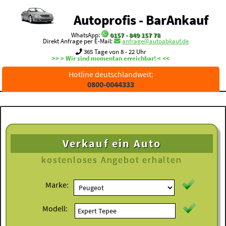
Autoprofis - BarAnkauf
WhatsApp:
0157 - 849 157 78
Direkt Anfrage per E-Mail:
anfrage@autoabkauf.de
365 Tage von 8 - 22 Uhr
>> > Wir sind momentan erreichbar! < <<
Hotline deutschlandweit:
0800-0044333
Verkauf ein Auto
kostenloses
Angebot erhalten
Marke:
Modell: