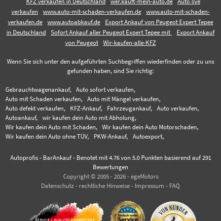
KFZ verkaufen in Deutschland
wer.kauft-mein-auto.de
Auto live
verkaufen
www.auto-mit-schaden-verkaufen.de
www.auto-mit-schaden-
verkaufen.de
www.autoabkauf.de
Export Ankauf von Peugeot Expert Tepee
in Deutschland
Sofort Ankauf aller Peugeot Expert Tepee mit
Export Ankauf
von Peugeot
Wir-kaufen-alle-KFZ
Wenn Sie sich unter den aufgeführten Suchbegriffen wiederfinden oder zu uns
gefunden haben, sind Sie richtig:
Gebrauchtwagenankauf,
Auto sofort verkaufen,
Auto mit Schaden verkaufen,
Auto mit Mängel verkaufen,
Auto defekt verkaufen,
KFZ-Ankauf,
Fahrzeugankauf,
Auto verkaufen,
Autoankauf,
wir kaufen dein Auto mit Abholung,
Wir kaufen dein Auto mit Schaden,
Wir kaufen dein Auto Motorschaden,
Wir kaufen dein Auto ohne TÜV,
PKW-Ankauf,
Autoexport,
Autoprofis - BarAnkauf
-
Benotet mit
4.76
von 5.0 Punkten basierend auf
291
Bewertungen
Copyright © 2005 - 2026 - egeMotors
Datenschutz
-
rechtliche Hinweise
-
Impressum
-
FAQ