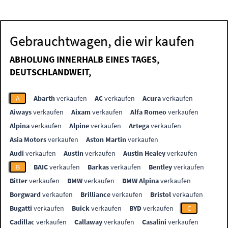
Gebrauchtwagen, die wir kaufen
ABHOLUNG INNERHALB EINES TAGES,
DEUTSCHLANDWEIT,
A
Abarth
verkaufen
AC
verkaufen
Acura
verkaufen
Aiways
verkaufen
Aixam
verkaufen
Alfa Romeo
verkaufen
Alpina
verkaufen
Alpine
verkaufen
Artega
verkaufen
Asia Motors
verkaufen
Aston Martin
verkaufen
Audi
verkaufen
Austin
verkaufen
Austin Healey
verkaufen
B
BAIC
verkaufen
Barkas
verkaufen
Bentley
verkaufen
Bitter
verkaufen
BMW
verkaufen
BMW Alpina
verkaufen
Borgward
verkaufen
Brilliance
verkaufen
Bristol
verkaufen
Bugatti
verkaufen
Buick
verkaufen
BYD
verkaufen
C
Cadillac
verkaufen
Callaway
verkaufen
Casalini
verkaufen