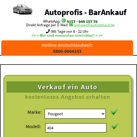
Autoprofis - BarAnkauf
WhatsApp:
0157 - 849 157 78
Direkt Anfrage per E-Mail:
anfrage@autoabkauf.de
365 Tage von 8 - 22 Uhr
>> > Wir sind momentan erreichbar! < <<
Hotline deutschlandweit:
0800-0044333
Verkauf ein Auto
kostenloses
Angebot erhalten
Marke:
Modell: