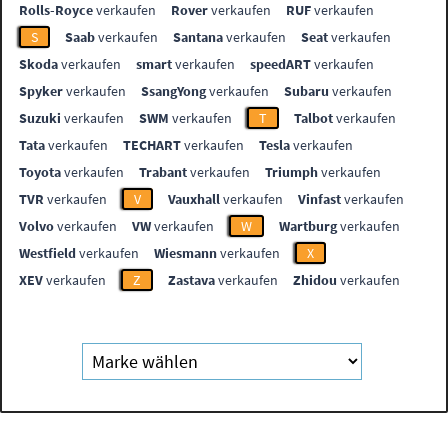
Rolls-Royce
verkaufen
Rover
verkaufen
RUF
verkaufen
S
Saab
verkaufen
Santana
verkaufen
Seat
verkaufen
Skoda
verkaufen
smart
verkaufen
speedART
verkaufen
Spyker
verkaufen
SsangYong
verkaufen
Subaru
verkaufen
Suzuki
verkaufen
SWM
verkaufen
T
Talbot
verkaufen
Tata
verkaufen
TECHART
verkaufen
Tesla
verkaufen
Toyota
verkaufen
Trabant
verkaufen
Triumph
verkaufen
TVR
verkaufen
V
Vauxhall
verkaufen
Vinfast
verkaufen
Volvo
verkaufen
VW
verkaufen
W
Wartburg
verkaufen
Westfield
verkaufen
Wiesmann
verkaufen
X
XEV
verkaufen
Z
Zastava
verkaufen
Zhidou
verkaufen