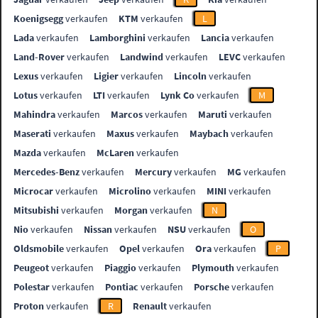
Koenigsegg
verkaufen
KTM
verkaufen
L
Lada
verkaufen
Lamborghini
verkaufen
Lancia
verkaufen
Land-Rover
verkaufen
Landwind
verkaufen
LEVC
verkaufen
Lexus
verkaufen
Ligier
verkaufen
Lincoln
verkaufen
Lotus
verkaufen
LTI
verkaufen
Lynk Co
verkaufen
M
Mahindra
verkaufen
Marcos
verkaufen
Maruti
verkaufen
Maserati
verkaufen
Maxus
verkaufen
Maybach
verkaufen
Mazda
verkaufen
McLaren
verkaufen
Mercedes-Benz
verkaufen
Mercury
verkaufen
MG
verkaufen
Microcar
verkaufen
Microlino
verkaufen
MINI
verkaufen
Mitsubishi
verkaufen
Morgan
verkaufen
N
Nio
verkaufen
Nissan
verkaufen
NSU
verkaufen
O
Oldsmobile
verkaufen
Opel
verkaufen
Ora
verkaufen
P
Peugeot
verkaufen
Piaggio
verkaufen
Plymouth
verkaufen
Polestar
verkaufen
Pontiac
verkaufen
Porsche
verkaufen
Proton
verkaufen
R
Renault
verkaufen