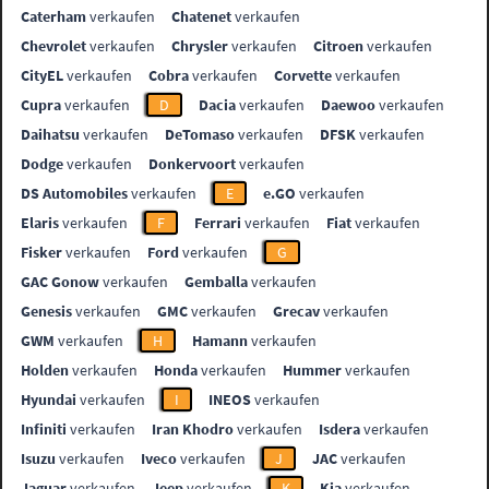
Caterham
verkaufen
Chatenet
verkaufen
Chevrolet
verkaufen
Chrysler
verkaufen
Citroen
verkaufen
CityEL
verkaufen
Cobra
verkaufen
Corvette
verkaufen
Cupra
verkaufen
D
Dacia
verkaufen
Daewoo
verkaufen
Daihatsu
verkaufen
DeTomaso
verkaufen
DFSK
verkaufen
Dodge
verkaufen
Donkervoort
verkaufen
DS Automobiles
verkaufen
E
e.GO
verkaufen
Elaris
verkaufen
F
Ferrari
verkaufen
Fiat
verkaufen
Fisker
verkaufen
Ford
verkaufen
G
GAC Gonow
verkaufen
Gemballa
verkaufen
Genesis
verkaufen
GMC
verkaufen
Grecav
verkaufen
GWM
verkaufen
H
Hamann
verkaufen
Holden
verkaufen
Honda
verkaufen
Hummer
verkaufen
Hyundai
verkaufen
I
INEOS
verkaufen
Infiniti
verkaufen
Iran Khodro
verkaufen
Isdera
verkaufen
Isuzu
verkaufen
Iveco
verkaufen
J
JAC
verkaufen
Jaguar
verkaufen
Jeep
verkaufen
K
Kia
verkaufen