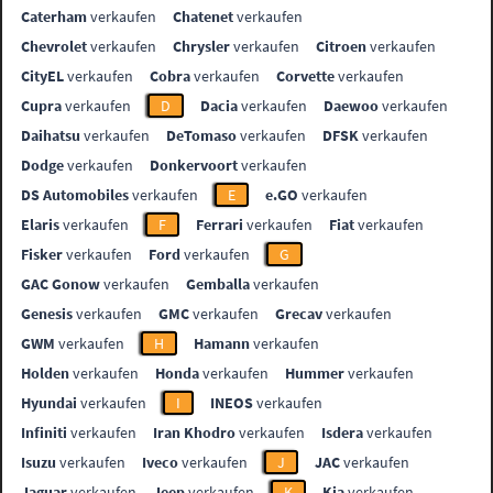
Caterham
verkaufen
Chatenet
verkaufen
Chevrolet
verkaufen
Chrysler
verkaufen
Citroen
verkaufen
CityEL
verkaufen
Cobra
verkaufen
Corvette
verkaufen
Cupra
verkaufen
D
Dacia
verkaufen
Daewoo
verkaufen
Daihatsu
verkaufen
DeTomaso
verkaufen
DFSK
verkaufen
Dodge
verkaufen
Donkervoort
verkaufen
DS Automobiles
verkaufen
E
e.GO
verkaufen
Elaris
verkaufen
F
Ferrari
verkaufen
Fiat
verkaufen
Fisker
verkaufen
Ford
verkaufen
G
GAC Gonow
verkaufen
Gemballa
verkaufen
Genesis
verkaufen
GMC
verkaufen
Grecav
verkaufen
GWM
verkaufen
H
Hamann
verkaufen
Holden
verkaufen
Honda
verkaufen
Hummer
verkaufen
Hyundai
verkaufen
I
INEOS
verkaufen
Infiniti
verkaufen
Iran Khodro
verkaufen
Isdera
verkaufen
Isuzu
verkaufen
Iveco
verkaufen
J
JAC
verkaufen
Jaguar
verkaufen
Jeep
verkaufen
K
Kia
verkaufen