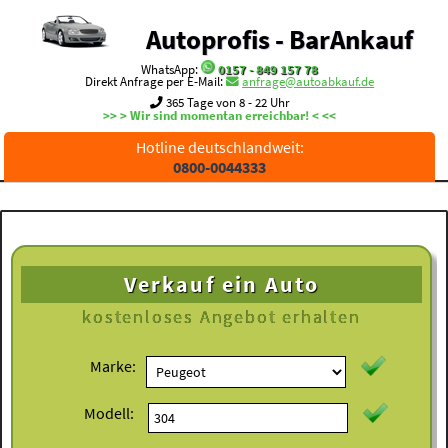
Autoprofis - BarAnkauf
WhatsApp:
0157 - 849 157 78
Direkt Anfrage per E-Mail:
anfrage@autoabkauf.de
365 Tage von 8 - 22 Uhr
>> > Wir sind momentan erreichbar! < <<
Hotline deutschlandweit:
0800-0044333
Verkauf ein Auto
kostenloses
Angebot erhalten
Marke:
Modell: