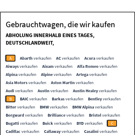
Gebrauchtwagen, die wir kaufen
ABHOLUNG INNERHALB EINES TAGES,
DEUTSCHLANDWEIT,
A
Abarth
verkaufen
AC
verkaufen
Acura
verkaufen
Aiways
verkaufen
Aixam
verkaufen
Alfa Romeo
verkaufen
Alpina
verkaufen
Alpine
verkaufen
Artega
verkaufen
Asia Motors
verkaufen
Aston Martin
verkaufen
Audi
verkaufen
Austin
verkaufen
Austin Healey
verkaufen
B
BAIC
verkaufen
Barkas
verkaufen
Bentley
verkaufen
Bitter
verkaufen
BMW
verkaufen
BMW Alpina
verkaufen
Borgward
verkaufen
Brilliance
verkaufen
Bristol
verkaufen
Bugatti
verkaufen
Buick
verkaufen
BYD
verkaufen
C
Cadillac
verkaufen
Callaway
verkaufen
Casalini
verkaufen