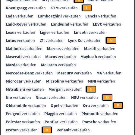
Koenigsegg
verkaufen
KTM
verkaufen
L
Lada
verkaufen
Lamborghini
verkaufen
Lancia
verkaufen
Land-Rover
verkaufen
Landwind
verkaufen
LEVC
verkaufen
Lexus
verkaufen
Ligier
verkaufen
Lincoln
verkaufen
Lotus
verkaufen
LTI
verkaufen
Lynk Co
verkaufen
M
Mahindra
verkaufen
Marcos
verkaufen
Maruti
verkaufen
Maserati
verkaufen
Maxus
verkaufen
Maybach
verkaufen
Mazda
verkaufen
McLaren
verkaufen
Mercedes-Benz
verkaufen
Mercury
verkaufen
MG
verkaufen
Microcar
verkaufen
Microlino
verkaufen
MINI
verkaufen
Mitsubishi
verkaufen
Morgan
verkaufen
N
Nio
verkaufen
Nissan
verkaufen
NSU
verkaufen
O
Oldsmobile
verkaufen
Opel
verkaufen
Ora
verkaufen
P
Peugeot
verkaufen
Piaggio
verkaufen
Plymouth
verkaufen
Polestar
verkaufen
Pontiac
verkaufen
Porsche
verkaufen
Proton
verkaufen
R
Renault
verkaufen