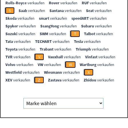
Rolls-Royce
verkaufen
Rover
verkaufen
RUF
verkaufen
S
Saab
verkaufen
Santana
verkaufen
Seat
verkaufen
Skoda
verkaufen
smart
verkaufen
speedART
verkaufen
Spyker
verkaufen
SsangYong
verkaufen
Subaru
verkaufen
Suzuki
verkaufen
SWM
verkaufen
T
Talbot
verkaufen
Tata
verkaufen
TECHART
verkaufen
Tesla
verkaufen
Toyota
verkaufen
Trabant
verkaufen
Triumph
verkaufen
TVR
verkaufen
V
Vauxhall
verkaufen
Vinfast
verkaufen
Volvo
verkaufen
VW
verkaufen
W
Wartburg
verkaufen
Westfield
verkaufen
Wiesmann
verkaufen
X
XEV
verkaufen
Z
Zastava
verkaufen
Zhidou
verkaufen