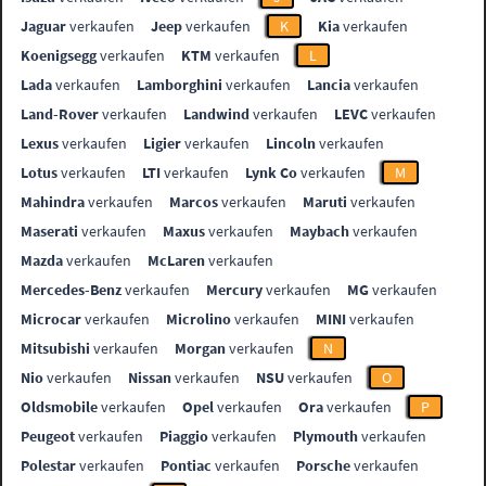
Jaguar
verkaufen
Jeep
verkaufen
K
Kia
verkaufen
Koenigsegg
verkaufen
KTM
verkaufen
L
Lada
verkaufen
Lamborghini
verkaufen
Lancia
verkaufen
Land-Rover
verkaufen
Landwind
verkaufen
LEVC
verkaufen
Lexus
verkaufen
Ligier
verkaufen
Lincoln
verkaufen
Lotus
verkaufen
LTI
verkaufen
Lynk Co
verkaufen
M
Mahindra
verkaufen
Marcos
verkaufen
Maruti
verkaufen
Maserati
verkaufen
Maxus
verkaufen
Maybach
verkaufen
Mazda
verkaufen
McLaren
verkaufen
Mercedes-Benz
verkaufen
Mercury
verkaufen
MG
verkaufen
Microcar
verkaufen
Microlino
verkaufen
MINI
verkaufen
Mitsubishi
verkaufen
Morgan
verkaufen
N
Nio
verkaufen
Nissan
verkaufen
NSU
verkaufen
O
Oldsmobile
verkaufen
Opel
verkaufen
Ora
verkaufen
P
Peugeot
verkaufen
Piaggio
verkaufen
Plymouth
verkaufen
Polestar
verkaufen
Pontiac
verkaufen
Porsche
verkaufen