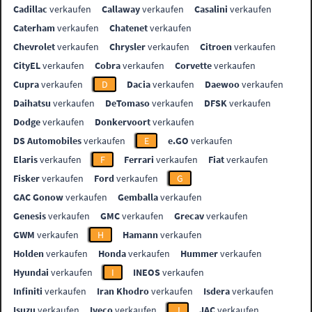
Cadillac
verkaufen
Callaway
verkaufen
Casalini
verkaufen
Caterham
verkaufen
Chatenet
verkaufen
Chevrolet
verkaufen
Chrysler
verkaufen
Citroen
verkaufen
CityEL
verkaufen
Cobra
verkaufen
Corvette
verkaufen
Cupra
verkaufen
D
Dacia
verkaufen
Daewoo
verkaufen
Daihatsu
verkaufen
DeTomaso
verkaufen
DFSK
verkaufen
Dodge
verkaufen
Donkervoort
verkaufen
DS Automobiles
verkaufen
E
e.GO
verkaufen
Elaris
verkaufen
F
Ferrari
verkaufen
Fiat
verkaufen
Fisker
verkaufen
Ford
verkaufen
G
GAC Gonow
verkaufen
Gemballa
verkaufen
Genesis
verkaufen
GMC
verkaufen
Grecav
verkaufen
GWM
verkaufen
H
Hamann
verkaufen
Holden
verkaufen
Honda
verkaufen
Hummer
verkaufen
Hyundai
verkaufen
I
INEOS
verkaufen
Infiniti
verkaufen
Iran Khodro
verkaufen
Isdera
verkaufen
Isuzu
verkaufen
Iveco
verkaufen
J
JAC
verkaufen