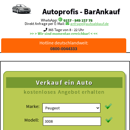
Autoprofis - BarAnkauf
WhatsApp:
0157 - 849 157 78
Direkt Anfrage per E-Mail:
anfrage@autoabkauf.de
365 Tage von 8 - 22 Uhr
>> > Wir sind momentan erreichbar! < <<
Hotline deutschlandweit:
0800-0044333
Verkauf ein Auto
kostenloses
Angebot erhalten
Marke:
Modell: