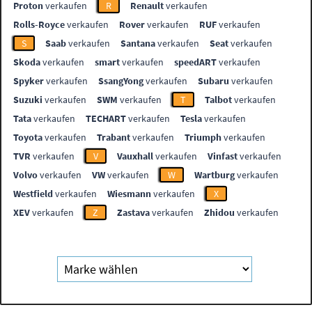
Proton
verkaufen
R
Renault
verkaufen
Rolls-Royce
verkaufen
Rover
verkaufen
RUF
verkaufen
S
Saab
verkaufen
Santana
verkaufen
Seat
verkaufen
Skoda
verkaufen
smart
verkaufen
speedART
verkaufen
Spyker
verkaufen
SsangYong
verkaufen
Subaru
verkaufen
Suzuki
verkaufen
SWM
verkaufen
T
Talbot
verkaufen
Tata
verkaufen
TECHART
verkaufen
Tesla
verkaufen
Toyota
verkaufen
Trabant
verkaufen
Triumph
verkaufen
TVR
verkaufen
V
Vauxhall
verkaufen
Vinfast
verkaufen
Volvo
verkaufen
VW
verkaufen
W
Wartburg
verkaufen
Westfield
verkaufen
Wiesmann
verkaufen
X
XEV
verkaufen
Z
Zastava
verkaufen
Zhidou
verkaufen