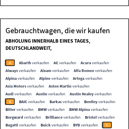
Gebrauchtwagen, die wir kaufen
ABHOLUNG INNERHALB EINES TAGES,
DEUTSCHLANDWEIT,
A
Abarth
verkaufen
AC
verkaufen
Acura
verkaufen
Aiways
verkaufen
Aixam
verkaufen
Alfa Romeo
verkaufen
Alpina
verkaufen
Alpine
verkaufen
Artega
verkaufen
Asia Motors
verkaufen
Aston Martin
verkaufen
Audi
verkaufen
Austin
verkaufen
Austin Healey
verkaufen
B
BAIC
verkaufen
Barkas
verkaufen
Bentley
verkaufen
Bitter
verkaufen
BMW
verkaufen
BMW Alpina
verkaufen
Borgward
verkaufen
Brilliance
verkaufen
Bristol
verkaufen
Bugatti
verkaufen
Buick
verkaufen
BYD
verkaufen
C