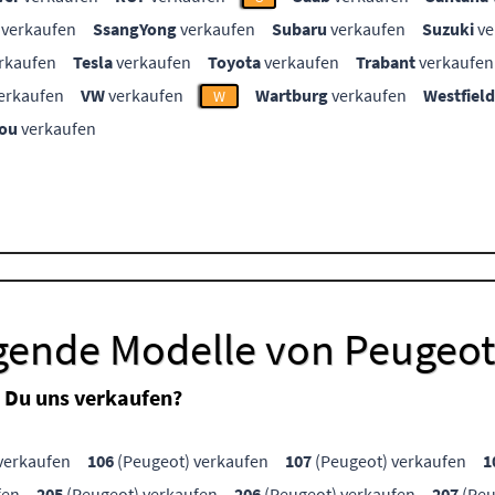
verkaufen
SsangYong
verkaufen
Subaru
verkaufen
Suzuki
ve
rkaufen
Tesla
verkaufen
Toyota
verkaufen
Trabant
verkaufen
erkaufen
VW
verkaufen
Wartburg
verkaufen
Westfield
W
ou
verkaufen
lgende Modelle von Peugeo
 Du uns verkaufen?
verkaufen
106
(Peugeot) verkaufen
107
(Peugeot) verkaufen
1
fen
205
(Peugeot) verkaufen
206
(Peugeot) verkaufen
207
(Peu