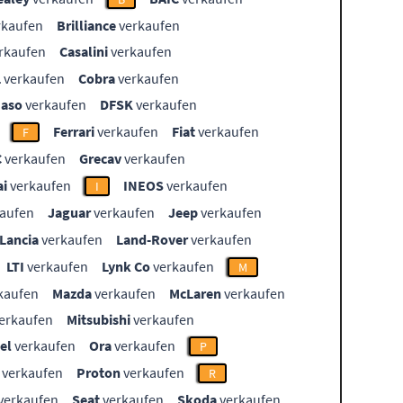
rkaufen
Brilliance
verkaufen
rkaufen
Casalini
verkaufen
L
verkaufen
Cobra
verkaufen
aso
verkaufen
DFSK
verkaufen
Ferrari
verkaufen
Fiat
verkaufen
F
C
verkaufen
Grecav
verkaufen
i
verkaufen
INEOS
verkaufen
I
aufen
Jaguar
verkaufen
Jeep
verkaufen
Lancia
verkaufen
Land-Rover
verkaufen
LTI
verkaufen
Lynk Co
verkaufen
M
kaufen
Mazda
verkaufen
McLaren
verkaufen
erkaufen
Mitsubishi
verkaufen
el
verkaufen
Ora
verkaufen
P
verkaufen
Proton
verkaufen
R
verkaufen
Seat
verkaufen
Skoda
verkaufen