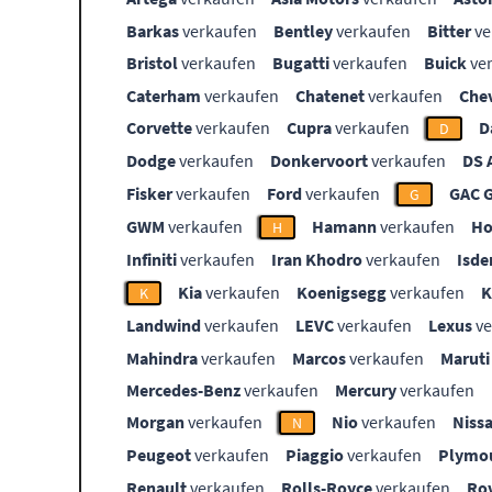
Barkas
verkaufen
Bentley
verkaufen
Bitter
ve
Bristol
verkaufen
Bugatti
verkaufen
Buick
ve
Caterham
verkaufen
Chatenet
verkaufen
Che
Corvette
verkaufen
Cupra
verkaufen
D
D
Dodge
verkaufen
Donkervoort
verkaufen
DS 
Fisker
verkaufen
Ford
verkaufen
GAC 
G
GWM
verkaufen
Hamann
verkaufen
Ho
H
Infiniti
verkaufen
Iran Khodro
verkaufen
Isde
Kia
verkaufen
Koenigsegg
verkaufen
K
Landwind
verkaufen
LEVC
verkaufen
Lexus
ve
Mahindra
verkaufen
Marcos
verkaufen
Maruti
Mercedes-Benz
verkaufen
Mercury
verkaufen
Morgan
verkaufen
Nio
verkaufen
Niss
N
Peugeot
verkaufen
Piaggio
verkaufen
Plymo
Renault
verkaufen
Rolls-Royce
verkaufen
Ro