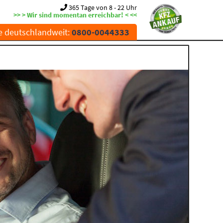
365 Tage von 8 - 22 Uhr
>> > Wir sind momentan erreichbar! < <<
e deutschlandweit:
0800-0044333