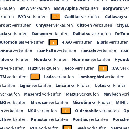
rkaufen
BMW
verkaufen
BMW Alpina
verkaufen
Borgward
ve
rkaufen
BYD
verkaufen
Cadillac
verkaufen
Callaway
ve
C
vrolet
verkaufen
Chrysler
verkaufen
Citroen
verkaufen
CityE
acia
verkaufen
Daewoo
verkaufen
Daihatsu
verkaufen
DeTom
Automobiles
verkaufen
e.GO
verkaufen
Elaris
verkaufen
E
Gonow
verkaufen
Gemballa
verkaufen
Genesis
verkaufen
GM
lden
verkaufen
Honda
verkaufen
Hummer
verkaufen
Hyunda
ra
verkaufen
Isuzu
verkaufen
Iveco
verkaufen
JAC
verk
J
KTM
verkaufen
Lada
verkaufen
Lamborghini
verkaufen
L
rkaufen
Ligier
verkaufen
Lincoln
verkaufen
Lotus
verkaufen
verkaufen
Maserati
verkaufen
Maxus
verkaufen
Maybach
ver
MG
verkaufen
Microcar
verkaufen
Microlino
verkaufen
MINI
v
an
verkaufen
NSU
verkaufen
Oldsmobile
verkaufen
Op
O
uth
verkaufen
Polestar
verkaufen
Pontiac
verkaufen
Porsche
ver
verkaufen
RUF
verkaufen
Saab
verkaufen
Santana
S