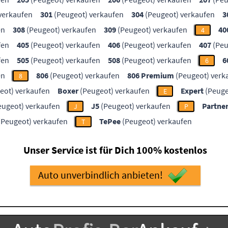
verkaufen
301
(Peugeot) verkaufen
304
(Peugeot) verkaufen
3
en
308
(Peugeot) verkaufen
309
(Peugeot) verkaufen
40
4
fen
405
(Peugeot) verkaufen
406
(Peugeot) verkaufen
407
(Peu
fen
505
(Peugeot) verkaufen
508
(Peugeot) verkaufen
6
6
en
806
(Peugeot) verkaufen
806 Premium
(Peugeot) verk
8
eot) verkaufen
Boxer
(Peugeot) verkaufen
Expert
(Peuge
E
eugeot) verkaufen
J5
(Peugeot) verkaufen
Partne
J
P
(Peugeot) verkaufen
TePee
(Peugeot) verkaufen
T
Unser Service ist für Dich 100% kostenlos
Auto unverbindlich anbieten!