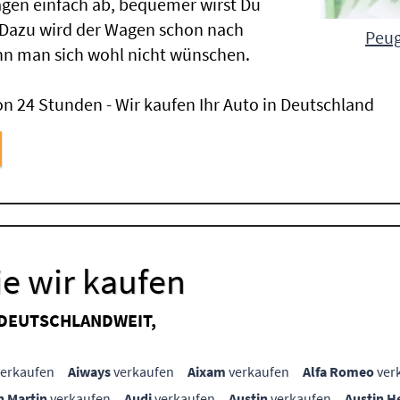
gen einfach ab, bequemer wirst Du
 Dazu wird der Wagen schon nach
Peug
nn man sich wohl nicht wünschen.
n 24 Stunden - Wir kaufen Ihr Auto in Deutschland
e wir kaufen
 DEUTSCHLANDWEIT,
erkaufen
Aiways
verkaufen
Aixam
verkaufen
Alfa Romeo
ver
n Martin
verkaufen
Audi
verkaufen
Austin
verkaufen
Austin H