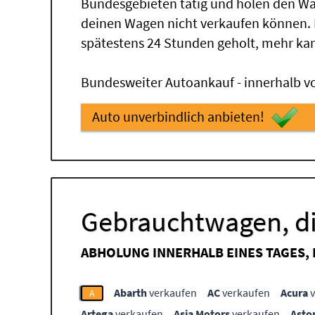
Bundesgebieten tätig und holen den Wa
deinen Wagen nicht verkaufen können.
spätestens 24 Stunden geholt, mehr ka
Bundesweiter Autoankauf - innerhalb vo
Auto unverbindlich anbieten!
Gebrauchtwagen, di
ABHOLUNG INNERHALB EINES TAGES,
Abarth
verkaufen
AC
verkaufen
Acura
v
A
Artega
verkaufen
Asia Motors
verkaufen
Asto