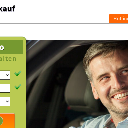
kauf
Hotlin
to
alten