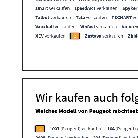
smart
verkaufen
speedART
verkaufen
Spyker
Talbot
verkaufen
Tata
verkaufen
TECHART
ve
Vauxhall
verkaufen
Vinfast
verkaufen
Volvo
v
XEV
verkaufen
Zastava
verkaufen
Zhid
Z
Wir kaufen auch fo
Welches Modell von Peugeot möchtest
1007
(Peugeot) verkaufen
104
(Peugeot) 
1
2008
(Peugeot) verkaufen
204
(Peugeot) verkau