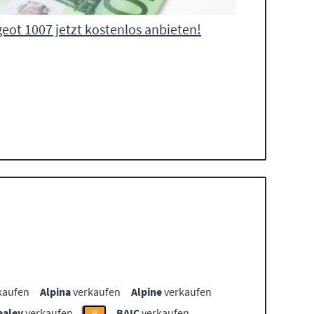
eot 1007 jetzt kostenlos anbieten!
kaufen
Alpina
verkaufen
Alpine
verkaufen
ealey
verkaufen
BAIC
verkaufen
B