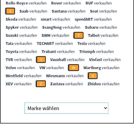
Rolls-Royce
verkaufen
Rover
verkaufen
RUF
verkaufen
S
Saab
verkaufen
Santana
verkaufen
Seat
verkaufen
Skoda
verkaufen
smart
verkaufen
speedART
verkaufen
Spyker
verkaufen
SsangYong
verkaufen
Subaru
verkaufen
Suzuki
verkaufen
SWM
verkaufen
T
Talbot
verkaufen
Tata
verkaufen
TECHART
verkaufen
Tesla
verkaufen
Toyota
verkaufen
Trabant
verkaufen
Triumph
verkaufen
TVR
verkaufen
V
Vauxhall
verkaufen
Vinfast
verkaufen
Volvo
verkaufen
VW
verkaufen
W
Wartburg
verkaufen
Westfield
verkaufen
Wiesmann
verkaufen
X
XEV
verkaufen
Z
Zastava
verkaufen
Zhidou
verkaufen