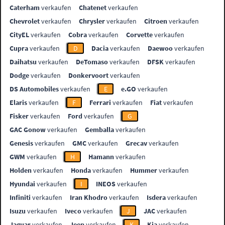
Caterham
verkaufen
Chatenet
verkaufen
Chevrolet
verkaufen
Chrysler
verkaufen
Citroen
verkaufen
CityEL
verkaufen
Cobra
verkaufen
Corvette
verkaufen
Cupra
verkaufen
D
Dacia
verkaufen
Daewoo
verkaufen
Daihatsu
verkaufen
DeTomaso
verkaufen
DFSK
verkaufen
Dodge
verkaufen
Donkervoort
verkaufen
DS Automobiles
verkaufen
E
e.GO
verkaufen
Elaris
verkaufen
F
Ferrari
verkaufen
Fiat
verkaufen
Fisker
verkaufen
Ford
verkaufen
G
GAC Gonow
verkaufen
Gemballa
verkaufen
Genesis
verkaufen
GMC
verkaufen
Grecav
verkaufen
GWM
verkaufen
H
Hamann
verkaufen
Holden
verkaufen
Honda
verkaufen
Hummer
verkaufen
Hyundai
verkaufen
I
INEOS
verkaufen
Infiniti
verkaufen
Iran Khodro
verkaufen
Isdera
verkaufen
Isuzu
verkaufen
Iveco
verkaufen
J
JAC
verkaufen
Jaguar
verkaufen
Jeep
verkaufen
K
Kia
verkaufen