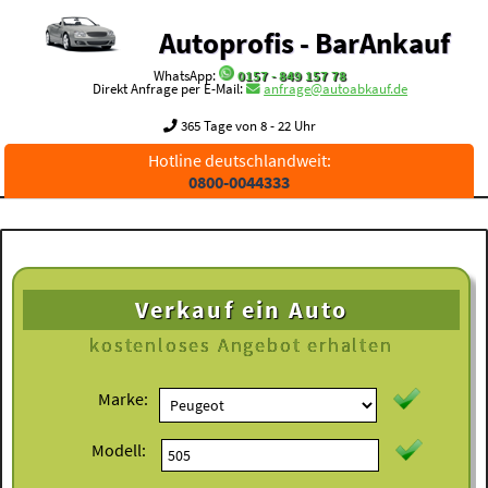
Autoprofis - BarAnkauf
WhatsApp:
0157 - 849 157 78
Direkt Anfrage per E-Mail:
anfrage@autoabkauf.de
365 Tage von 8 - 22 Uhr
Hotline deutschlandweit:
0800-0044333
Verkauf ein Auto
kostenloses
Angebot erhalten
Marke:
Modell: