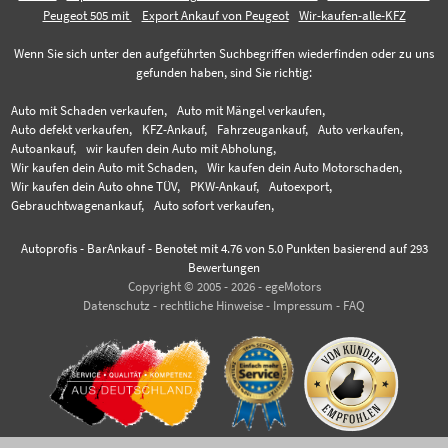
Peugeot 505 mit
Export Ankauf von Peugeot
Wir-kaufen-alle-KFZ
Wenn Sie sich unter den aufgeführten Suchbegriffen wiederfinden oder zu uns
gefunden haben, sind Sie richtig:
Auto mit Schaden verkaufen,
Auto mit Mängel verkaufen,
Auto defekt verkaufen,
KFZ-Ankauf,
Fahrzeugankauf,
Auto verkaufen,
Autoankauf,
wir kaufen dein Auto mit Abholung,
Wir kaufen dein Auto mit Schaden,
Wir kaufen dein Auto Motorschaden,
Wir kaufen dein Auto ohne TÜV,
PKW-Ankauf,
Autoexport,
Gebrauchtwagenankauf,
Auto sofort verkaufen,
Autoprofis - BarAnkauf
-
Benotet mit
4.76
von 5.0 Punkten basierend auf
293
Bewertungen
Copyright © 2005 - 2026 - egeMotors
Datenschutz
-
rechtliche Hinweise
-
Impressum
-
FAQ