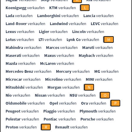
Koenigsegg
verkaufen
KTM
verkaufen
L
Lada
verkaufen
Lamborghini
verkaufen
Lancia
verkaufen
Land-Rover
verkaufen
Landwind
verkaufen
LEVC
verkaufen
Lexus
verkaufen
Ligier
verkaufen
Lincoln
verkaufen
Lotus
verkaufen
LTI
verkaufen
Lynk Co
verkaufen
M
Mahindra
verkaufen
Marcos
verkaufen
Maruti
verkaufen
Maserati
verkaufen
Maxus
verkaufen
Maybach
verkaufen
Mazda
verkaufen
McLaren
verkaufen
Mercedes-Benz
verkaufen
Mercury
verkaufen
MG
verkaufen
Microcar
verkaufen
Microlino
verkaufen
MINI
verkaufen
Mitsubishi
verkaufen
Morgan
verkaufen
N
Nio
verkaufen
Nissan
verkaufen
NSU
verkaufen
O
Oldsmobile
verkaufen
Opel
verkaufen
Ora
verkaufen
P
Peugeot
verkaufen
Piaggio
verkaufen
Plymouth
verkaufen
Polestar
verkaufen
Pontiac
verkaufen
Porsche
verkaufen
Proton
verkaufen
R
Renault
verkaufen