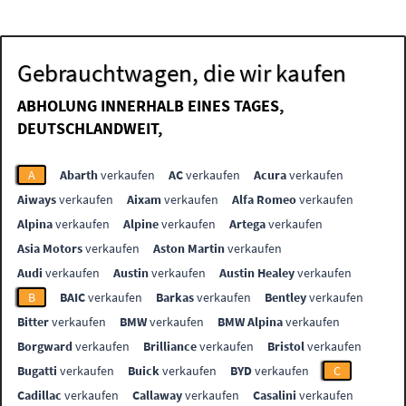
Gebrauchtwagen, die wir kaufen
ABHOLUNG INNERHALB EINES TAGES,
DEUTSCHLANDWEIT,
A
Abarth
verkaufen
AC
verkaufen
Acura
verkaufen
Aiways
verkaufen
Aixam
verkaufen
Alfa Romeo
verkaufen
Alpina
verkaufen
Alpine
verkaufen
Artega
verkaufen
Asia Motors
verkaufen
Aston Martin
verkaufen
Audi
verkaufen
Austin
verkaufen
Austin Healey
verkaufen
B
BAIC
verkaufen
Barkas
verkaufen
Bentley
verkaufen
Bitter
verkaufen
BMW
verkaufen
BMW Alpina
verkaufen
Borgward
verkaufen
Brilliance
verkaufen
Bristol
verkaufen
Bugatti
verkaufen
Buick
verkaufen
BYD
verkaufen
C
Cadillac
verkaufen
Callaway
verkaufen
Casalini
verkaufen